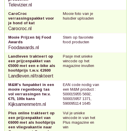
Televizier.nl
CaroCroc
Mooie foto van je
verrassingspakket voor
huisdier uploaden
je hond of kat
Carocroc.nl
Mooie Prijzen bij Food
Stem op favoriete
Awards
food producten
Foodawards.nl
Landleven trakteert op
Pasje met unieke
een prijzenpakket van
wincode op het
€5000 met een e-bike als
magazine invullen
hoofdprijs t.w.v. €2600
Landleven.nl/trakteert
M&M's funpakket in een
EAN code nodig van
mooie regenboog tas
een M&M product :
vol verrassingen tw.v.
500015955 5692,
€75, 100x kans
500015957 1371,
590095114 1645
Kijksamenmetm.nl
Plus online trakteert op
Vul je unieke
een prijzenpakket van
wincode in van het
€6000 met als hoofdprijs
Plus magazine en
een vliegvakantie naar
win