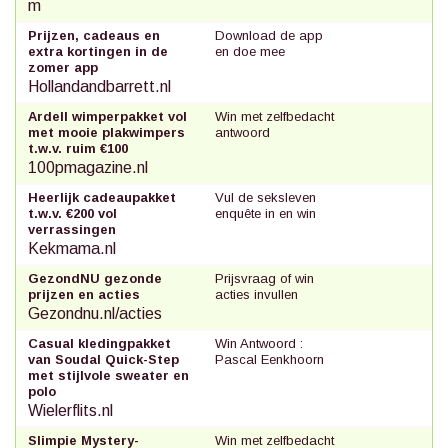
m
Prijzen, cadeaus en
Download de app
extra kortingen in de
en doe mee
zomer app
Hollandandbarrett.nl
Ardell wimperpakket vol
Win met zelfbedacht
met mooie plakwimpers
antwoord
t.w.v. ruim €100
100pmagazine.nl
Heerlijk cadeaupakket
Vul de seksleven
t.w.v. €200 vol
enquête in en win
verrassingen
Kekmama.nl
GezondNU gezonde
Prijsvraag of win
prijzen en acties
acties invullen
Gezondnu.nl/acties
Casual kledingpakket
Win Antwoord :
van Soudal Quick-Step
Pascal Eenkhoorn
met stijlvole sweater en
polo
Wielerflits.nl
Slimpie Mystery-
Win met zelfbedacht