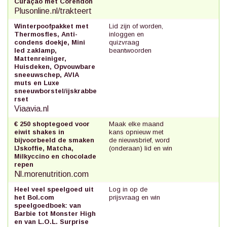
Curaçao met Corendon
Plusonline.nl/trakteert
Winterpoofpakket met
Lid zijn of worden,
Thermosfles, Anti-
inloggen en
condens doekje, Mini
quizvraag
led zaklamp,
beantwoorden
Mattenreiniger,
Huisdeken, Opvouwbare
sneeuwschep, AVIA
muts en Luxe
sneeuwborstel/ijskrabbe
rset
Viaavia.nl
€ 250 shoptegoed voor
Maak elke maand
eiwit shakes in
kans opnieuw met
bijvoorbeeld de smaken
de nieuwsbrief, word
IJskoffie, Matcha,
(onderaan) lid en win
Milkyccino en chocolade
repen
Nl.morenutrition.com
Heel veel speelgoed uit
Log in op de
het Bol.com
prijsvraag en win
speelgoedboek: van
Barbie tot Monster High
en van L.O.L. Surprise