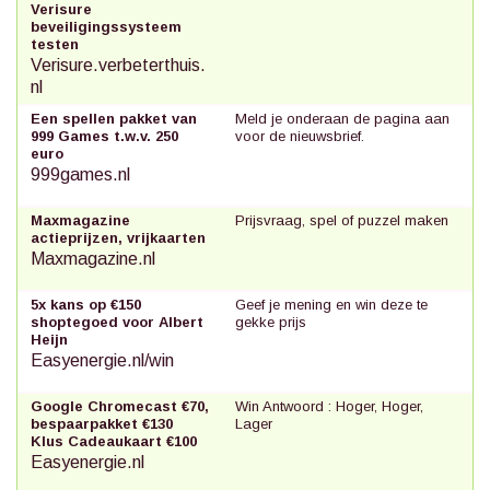
Verisure
beveiligingssysteem
testen
Verisure.verbeterthuis.
nl
Een spellen pakket van
Meld je onderaan de pagina aan
999 Games t.w.v. 250
voor de nieuwsbrief.
euro
999games.nl
Maxmagazine
Prijsvraag, spel of puzzel maken
actieprijzen, vrijkaarten
Maxmagazine.nl
5x kans op €150
Geef je mening en win deze te
shoptegoed voor Albert
gekke prijs
Heijn
Easyenergie.nl/win
Google Chromecast €70,
Win Antwoord : Hoger, Hoger,
bespaarpakket €130
Lager
Klus Cadeaukaart €100
Easyenergie.nl