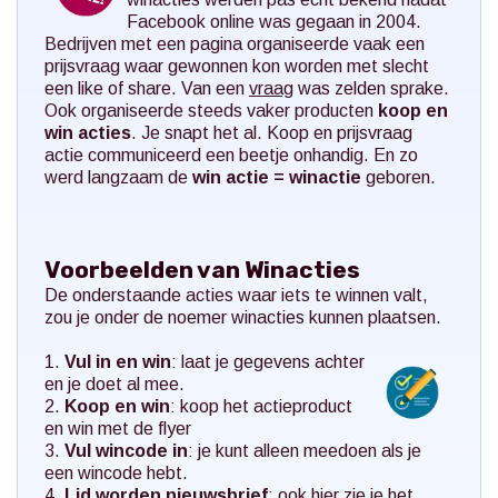
Facebook online was gegaan in 2004.
Bedrijven met een pagina organiseerde vaak een
prijsvraag waar gewonnen kon worden met slecht
een like of share. Van een
vraag
was zelden sprake.
Ook organiseerde steeds vaker producten
koop en
win acties
. Je snapt het al. Koop en prijsvraag
actie communiceerd een beetje onhandig. En zo
werd langzaam de
win actie = winactie
geboren.
Voorbeelden van Winacties
De onderstaande acties waar iets te winnen valt,
zou je onder de noemer winacties kunnen plaatsen.
1.
Vul in en win
: laat je gegevens achter
en je doet al mee.
2.
Koop en win
: koop het actieproduct
en win met de flyer
3.
Vul wincode in
: je kunt alleen meedoen als je
een wincode hebt.
4.
Lid worden nieuwsbrief
: ook hier zie je het