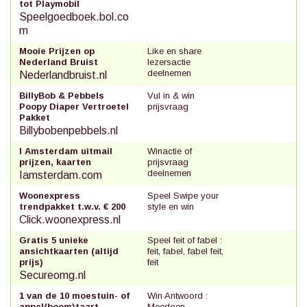
tot Playmobil
Speelgoedboek.bol.co
m
Mooie Prijzen op
Like en share
Nederland Bruist
lezersactie
deelnemen
Nederlandbruist.nl
BillyBob & Pebbels
Vul in & win
Poopy Diaper Vertroetel
prijsvraag
Pakket
Billybobenpebbels.nl
I Amsterdam uitmail
Winactie of
prijzen, kaarten
prijsvraag
deelnemen
Iamsterdam.com
Woonexpress
Speel Swipe your
trendpakket t.w.v. € 200
style en win
Click.woonexpress.nl
Gratis 5 unieke
Speel feit of fabel :
ansichtkaarten (altijd
feit, fabel, fabel feit,
prijs)
feit
Secureomg.nl
1 van de 10 moestuin- of
Win Antwoord :
appel(boom)taart
Meedoen