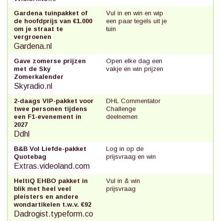
Gardena tuinpakket of
Vul in en win en wip
de hoofdprijs van €1.000
een paar tegels uit je
om je straat te
tuin
vergroenen
Gardena.nl
Gave zomerse prijzen
Open elke dag een
met de Sky
vakje en win prijzen
Zomerkalender
Skyradio.nl
2-daags VIP-pakket voor
DHL Commentator
twee personen tijdens
Challenge
een F1-evenement in
deelnemen
2027
Ddhl
B&B Vol Liefde-pakket
Log in op de
Quotebag
prijsvraag en win
Extras.videoland.com
HeltiQ EHBO pakket in
Vul in & win
blik met heel veel
prijsvraag
pleisters en andere
wondartikelen t.w.v. €92
Dadrogist.typeform.co