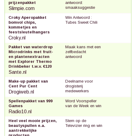
prijzenpakket
antwoord:
smaaksuggestie
Slimpie.com
Croky Aperopakket
Win Antwoord :
bomvol chips,
Tubes Sweet Chili
kommetjes en
feestsleutelhangers
Croky.nl
Pakket van waterdrop
Maak kans met een
Microdrinks met fruit-
zelfbedacht
en plantenextracten
antwoord
met Explorer Thermo
Drinkbeker t.w.v. €120
Sante.nl
Make-up pakket van
Deelname voor
Cent Pur Cent
drogisterij
medewerkers
Drogiweb.nl
Spellenpakket van 999
Word Voorspeller
Games
van de Week en win
Radio10.nl
Heel veel mooie prijzen,
Stem op de
beautyspullen e.a.
Televizier ring en win
aantrekkelijke
producten