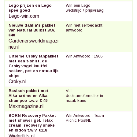
Lego prijzen en Lego
Win een Lego
speelgoed
wedstrijd / prijsvraag
Lego-win.com
Nieuwe dahlia's pakket
Win met zelfbedacht
van Natural Bulbst.w.v.
antwoord
€40
Gardenersworldmagazi
ne.nl
Ultieme Croky fanpakket
Win Antwoord : 1966
met een t-shirt, de
Croky vogel knuffel,
sokken, pet en natuurlijk
chips
Croky.nl
Basisch pakket met
Vul
Alka-crème en Alka-
deelnameformulier in
shampoo t.w.v. € 49
maak kans
Maxmagazine.nl
BORN Recovery Pakket
Win Antwoord : Team
met shower gel, relax
Picnic PostNL
cream, recovery shake
en bidon t.w.v. €118
Wielerflits.nl