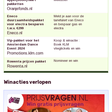
pakketten
Oranjefonds.nl
Eneco
Meld je aan voor de
duurzaamheidspakket
tariefalert van Eneco
voor electra besparen
en bespaar gas en
t.w.v. €299
electra
Eneco.nl
Vip-pakket voor het
Koop & winactie :
Amsterdam Dance
Boek KLM
Event 2024
vliegtickets en win
Promotions.klm.com
Nomineer en win
Rowenta prijzen pakket
Rowenta.nl
Winacties verlopen