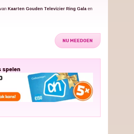
 van
Kaarten Gouden Televizier Ring Gala
en
NU MEEDOEN
s spelen