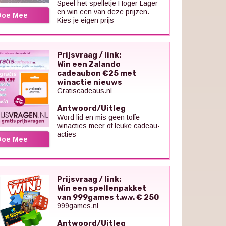
Speel het spelletje Hoger Lager
en win een van deze prijzen.
Doe Mee
Kies je eigen prijs
Prijsvraag / link:
Win een Zalando
cadeaubon €25 met
winactie nieuws
Gratiscadeaus.nl
Antwoord/Uitleg
Word lid en mis geen toffe
winacties meer of leuke cadeau-
acties
Doe Mee
Prijsvraag / link:
Win een spellenpakket
van 999games t.w.v. € 250
999games.nl
Antwoord/Uitleg