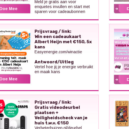
Meld je gratis aan voor
enquetes invullen en start met
Doe Mee
sparen voor cadeaubonnen
Prijsvraag / link:
Win een cadeaukaart
Albert Heijn met €150, 5x
kans
Easyenergie.com/winactie
Antwoord/Uitleg
Vertel hoe jij je energie verbruikt
en maak kans
Doe Mee
Prijsvraag / link:
Gratis videodeurbel
plaatsen +
Veiligheidscheck van je
huis t.w.v. €150
Verbeterhuizen.nl/deurbel