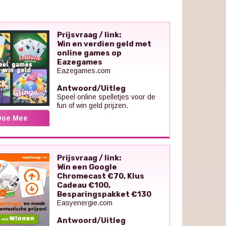
Prijsvraag / link:
Win en verdien geld met
online games op
Eazegames
Eazegames.com
Antwoord/Uitleg
Speel online spelletjes voor de
fun of win geld prijzen.
Doe Mee
Prijsvraag / link:
Win een Google
Chromecast €70, Klus
Cadeau €100,
Besparingspakket €130
Easyenergie.com
Antwoord/Uitleg