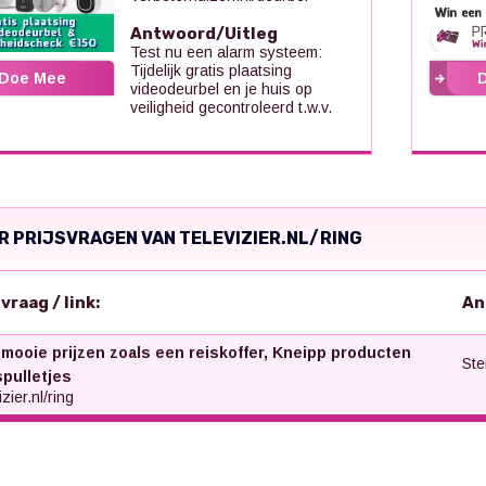
Antwoord/Uitleg
Test nu een alarm systeem:
Tijdelijk gratis plaatsing
Doe Mee
videodeurbel en je huis op
veiligheid gecontroleerd t.w.v.
R PRIJSVRAGEN VAN TELEVIZIER.NL/RING
svraag / link:
An
 mooie prijzen zoals een reiskoffer, Kneipp producten
Ste
spulletjes
zier.nl/ring