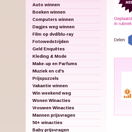
Auto winnen
Boeken winnen
Geplaats
Computers winnen
In rubrie
Dagjes weg winnen
Film op dvd/blu-ray
Delen
Fotowedstrijden
Geld Enquêtes
Kleding & Mode
Make-up en Parfums
Muziek en cd's
Prijspuzzels
Vakantie winnen
Win weekend weg
Wonen Winacties
Vrouwen Winacties
Mannen prijsvragen
50+ winacties
Baby prijsvragen