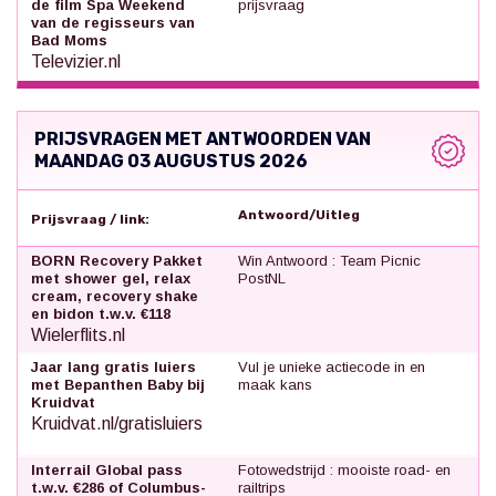
de film Spa Weekend
prijsvraag
van de regisseurs van
Bad Moms
Televizier.nl
PRIJSVRAGEN MET ANTWOORDEN VAN
MAANDAG 03 AUGUSTUS 2026
Antwoord/Uitleg
Prijsvraag / link:
BORN Recovery Pakket
Win Antwoord : Team Picnic
met shower gel, relax
PostNL
cream, recovery shake
en bidon t.w.v. €118
Wielerflits.nl
Jaar lang gratis luiers
Vul je unieke actiecode in en
met Bepanthen Baby bij
maak kans
Kruidvat
Kruidvat.nl/gratisluiers
Interrail Global pass
Fotowedstrijd : mooiste road- en
t.w.v. €286 of Columbus-
railtrips