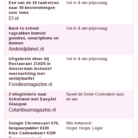
Een van de 10 taalreizen
Vul in & win prijsvraag
naar 50 bestemmingen
voor twee
Ef.nl
Back to school
Vul in & win prijsvraag
rugzakken bomvol
goodies, smartphone en
bonnen
Androidplanet.nl
Uitgebreid diner bij
Vul in & win prijsvraag
Restaurant ZUID5 in
Amsterdam inclusief
overnachting met
ontbijtbuffet
Foodiesmagazine.nl
2 vliegtickets naar
Speel de Grote Coolcation-quiz
Schotland met EasyJet
en win
Glasgow
Columbusmagazine.nl
Google Chromecast €70,
Win Antwoord :
bespaarpakket €130
Hoger, Hoger, Lager
Klus Cadeaukaart €100