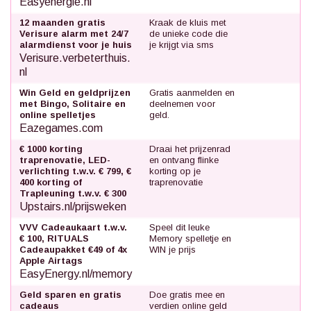
Easyenergie.nl
12 maanden gratis
Kraak de kluis met
Verisure alarm met 24/7
de unieke code die
alarmdienst voor je huis
je krijgt via sms
Verisure.verbeterthuis.
nl
Win Geld en geldprijzen
Gratis aanmelden en
met Bingo, Solitaire en
deelnemen voor
online spelletjes
geld.
Eazegames.com
€ 1000 korting
Draai het prijzenrad
traprenovatie, LED-
en ontvang flinke
verlichting t.w.v. € 799, €
korting op je
400 korting of
traprenovatie
Trapleuning t.w.v. € 300
Upstairs.nl/prijsweken
VVV Cadeaukaart t.w.v.
Speel dit leuke
€ 100, RITUALS
Memory spelletje en
Cadeaupakket €49 of 4x
WIN je prijs
Apple Airtags
EasyEnergy.nl/memory
Geld sparen en gratis
Doe gratis mee en
cadeaus
verdien online geld