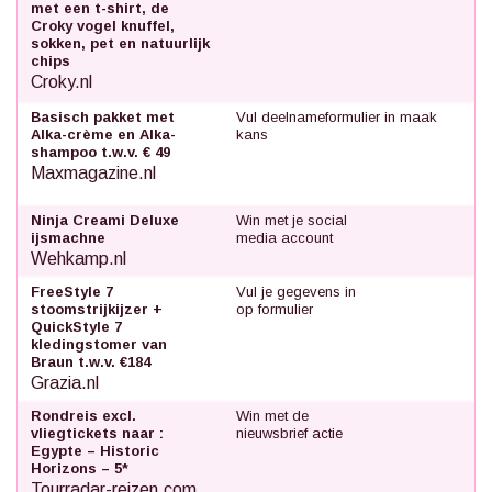
met een t-shirt, de
Croky vogel knuffel,
sokken, pet en natuurlijk
chips
Croky.nl
Basisch pakket met
Vul deelnameformulier in maak
Alka-crème en Alka-
kans
shampoo t.w.v. € 49
Maxmagazine.nl
Ninja Creami Deluxe
Win met je social
ijsmachne
media account
Wehkamp.nl
FreeStyle 7
Vul je gegevens in
stoomstrijkijzer +
op formulier
QuickStyle 7
kledingstomer van
Braun t.w.v. €184
Grazia.nl
Rondreis excl.
Win met de
vliegtickets naar :
nieuwsbrief actie
Egypte – Historic
Horizons – 5*
Tourradar-reizen.com