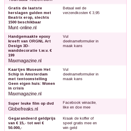
Gratis de laatste
Betaal wel de
herslagen gulden met
verzendkosten € 3,95
Beatrix erop, slechts
1500 beschikbaar
Munt-online.nl
Handgemaakte epoxy
Vul
kreeft van ORGNL Art
deelnameformulier in
Design 3D-
maak kans
wanddecoratie t.w.v. €
199
Maxmagazine.nl
Kaartjes Museum Het
Vul
Schip in Amsterdam
deelnameformulier in
met tentoonstelling
maak kans
Geen eigen huis: Wonen
in crisis
Maxmagazine.nl
Facebook winactie,
Super leuke film op dvd
like en doe mee
Globefreaks.nl
Gegarandeerd geldprijs
Kraak de koffer of
van € 15,- tot wel €
speel gratis mee en
50.000,-
win geld