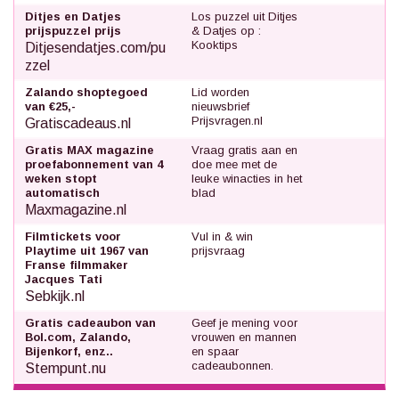
Ditjes en Datjes
Los puzzel uit Ditjes
prijspuzzel prijs
& Datjes op :
Kooktips
Ditjesendatjes.com/pu
zzel
Zalando shoptegoed
Lid worden
van €25,-
nieuwsbrief
Prijsvragen.nl
Gratiscadeaus.nl
Gratis MAX magazine
Vraag gratis aan en
proefabonnement van 4
doe mee met de
weken stopt
leuke winacties in het
automatisch
blad
Maxmagazine.nl
Filmtickets voor
Vul in & win
Playtime uit 1967 van
prijsvraag
Franse filmmaker
Jacques Tati
Sebkijk.nl
Gratis cadeaubon van
Geef je mening voor
Bol.com, Zalando,
vrouwen en mannen
Bijenkorf, enz..
en spaar
cadeaubonnen.
Stempunt.nu