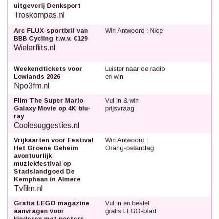
uitgeverij Denksport
Troskompas.nl
Arc FLUX-sportbril van
Win Antwoord : Nice
BBB Cycling t.w.v. €129
Wielerflits.nl
Weekendtickets voor
Luister naar de radio
Lowlands 2026
en win
Npo3fm.nl
Film The Super Mario
Vul in & win
Galaxy Movie op 4K blu-
prijsvraag
ray
Coolesuggesties.nl
Vrijkaarten voor Festival
Win Antwoord :
Het Groene Geheim
Orang-oetandag
avontuurlijk
muziekfestival op
Stadslandgoed De
Kemphaan in Almere
Tvfilm.nl
Gratis LEGO magazine
Vul in en bestel
aanvragen voor
gratis LEGO-blad
kinderen met posters