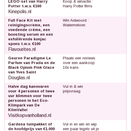
LEGO-set van Harry
Koop & winactie :
Potter t.w.v. €160
Harry Potter films
Kinepolis.nl
Full Face Kit met
Win Antwoord :
reinigingscrème, een
Watermeloen
voedende crème, een
boosting serum en een
exfoliërende konjac
spons t.w.v. €100
Flavourites.nl
Geuren Paradigme Le
Plaats een reviews
Parfum van Prada en de
over een aankoop
Black Opium Pink Glaze
10x kans
van Yves Saint
Douglas.nl
Halve dag kanovaren
Vul in & win
voor 4 personen of twee
prijsvraag
uur klimmen voor twee
personen in het Eco-
Klimpark van De
KlimVallei
Visitkopvanholland.nl
Gardena tuinpakket of
Vul in en win en wip
de hoofdprijs van €1.000
een paar tegels uit je