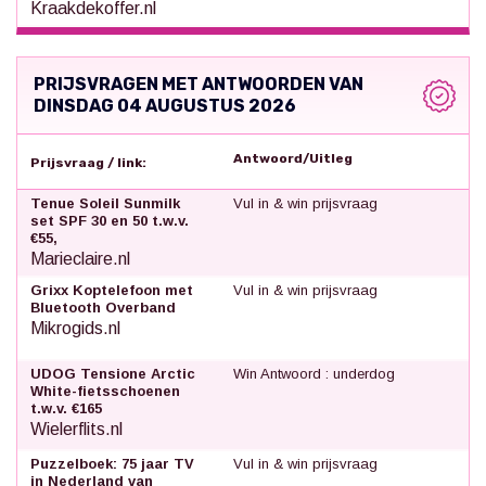
Kraakdekoffer.nl
PRIJSVRAGEN MET ANTWOORDEN VAN
DINSDAG 04 AUGUSTUS 2026
Antwoord/Uitleg
Prijsvraag / link:
Tenue Soleil Sunmilk
Vul in & win prijsvraag
set SPF 30 en 50 t.w.v.
€55,
Marieclaire.nl
Grixx Koptelefoon met
Vul in & win prijsvraag
Bluetooth Overband
Mikrogids.nl
UDOG Tensione Arctic
Win Antwoord : underdog
White-fietsschoenen
t.w.v. €165
Wielerflits.nl
Puzzelboek: 75 jaar TV
Vul in & win prijsvraag
in Nederland van