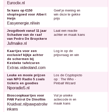
Euroclix.nl
5x kans op €150
Geef je mening en
shoptegoed voor Albert
win deze te gekke
Heijn
prijs
Easyenergie.nl/win
Jeugdboek vanaf 11 jaar
Laat een reactie
Schaduw van de raaf
achter en maak kans
van Pedro De Bruyckere
Jufmaike.nl
Kaartjes voor een
Log in op de
exclusief kijkje achter
prijsvraag en win
de schermen bij
Kesbeke tafelzuren
Extras.videoland.com
Leuke en mooie prijzen
Los de Cryptopicto
van NPO Radio 5 zoals
op : The Who -
tickets en goodies
Pinball Wizard
Nporadio5.nl
Bioscoopkaartjes voor
Vul je unieke
PAW Patrol De Dinofilm
actiecode in en
maak kans
Kruidvat.nl/pawpatrolw
inkans