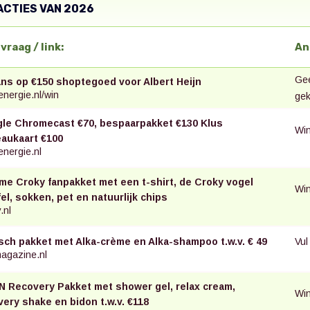
ACTIES
VAN 2026
svraag / link:
An
Gee
ans op €150 shoptegoed voor Albert Heijn
nergie.nl/win
gek
le Chromecast €70, bespaarpakket €130 Klus
Win
aukaart €100
nergie.nl
eme Croky fanpakket met een t-shirt, de Croky vogel
Win
el, sokken, pet en natuurlijk chips
.nl
Vul
sch pakket met Alka-crème en Alka-shampoo t.w.v. € 49
agazine.nl
 Recovery Pakket met shower gel, relax cream,
Win
very shake en bidon t.w.v. €118