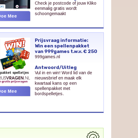
Check je postcode of jouw Kliko
eenmalig gratis wordt
schoongemaakt
Doe Mee
Prijsvraag informatie:
Win een spellenpakket
van 999games t.w.v. € 250
999games.nl
Antwoord/Uitleg
Vul in en win! Word lid van de
nieuwsbrief en maak elk
kwartaal kans op een
spellenpakket met
Doe Mee
bordspelletjes.