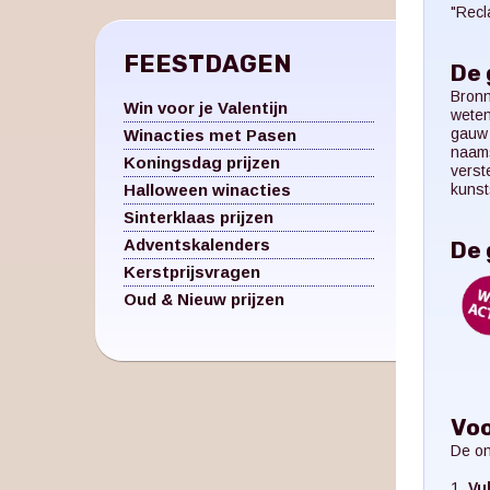
"Recl
FEESTDAGEN
De 
Bronn
Win voor je Valentijn
weten
gauw 
Winacties met Pasen
naams
Koningsdag prijzen
verst
Halloween winacties
kunst
Sinterklaas prijzen
Adventskalenders
De 
Kerstprijsvragen
Oud & Nieuw prijzen
Voo
De on
1.
Vu