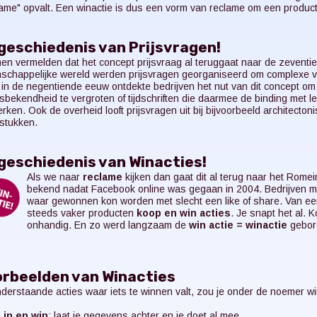
ame" opvalt. Een winactie is dus een vorm van reclame om een product
geschiedenis van Prijsvragen!
en vermelden dat het concept prijsvraag al teruggaat naar de zeventi
schappelijke wereld werden prijsvragen georganiseerd om complexe vr
in de negentiende eeuw ontdekte bedrijven het nut van dit concept om
bekendheid te vergroten of tijdschriften die daarmee de binding met 
erken. Ook de overheid looft prijsvragen uit bij bijvoorbeeld architect
stukken.
geschiedenis van Winacties!
Als we naar
reclame
kijken dan gaat dit al terug naar het Rome
bekend nadat Facebook online was gegaan in 2004. Bedrijven m
waar gewonnen kon worden met slecht een like of share. Van e
steeds vaker producten
koop en win acties
. Je snapt het al.
onhandig. En zo werd langzaam de
win actie = winactie
gebor
rbeelden van Winacties
derstaande acties waar iets te winnen valt, zou je onder de noemer w
l in en win
: laat je gegevens achter en je doet al mee.