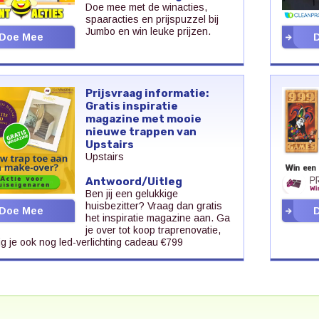
Doe mee met de winacties,
spaaracties en prijspuzzel bij
Jumbo en win leuke prijzen.
Doe Mee
Prijsvraag informatie:
Gratis inspiratie
magazine met mooie
nieuwe trappen van
Upstairs
Upstairs
Antwoord/Uitleg
Ben jij een gelukkige
huisbezitter? Vraag dan gratis
Doe Mee
het inspiratie magazine aan. Ga
je over tot koop traprenovatie,
jg je ook nog led-verlichting cadeau €799