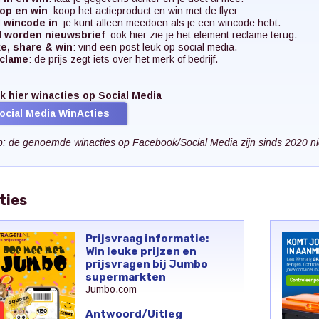
op en win
: koop het actieproduct en win met de flyer
l wincode in
: je kunt alleen meedoen als je een wincode hebt.
d worden nieuwsbrief
: ook hier zie je het element reclame terug.
ke, share & win
: vind een post leuk op social media.
clame
: de prijs zegt iets over het merk of bedrijf.
k hier winacties op Social Media
ocial Media WinActies
p: de genoemde winacties op Facebook/Social Media zijn sinds 2020 n
ties
Prijsvraag informatie:
Win leuke prijzen en
prijsvragen bij Jumbo
supermarkten
Jumbo.com
Antwoord/Uitleg