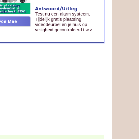
Antwoord/Uitleg
Test nu een alarm systeem:
Tijdelijk gratis plaatsing
Doe Mee
videodeurbel en je huis op
veiligheid gecontroleerd t.w.v.