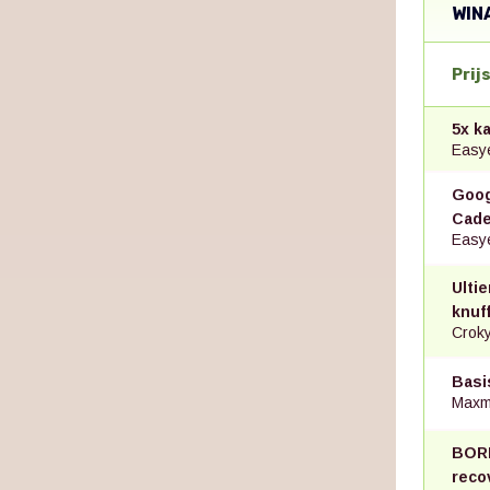
WIN
Prij
5x k
Easye
Goog
Cade
Easye
Ulti
knuff
Croky
Basi
Maxm
BORN
reco