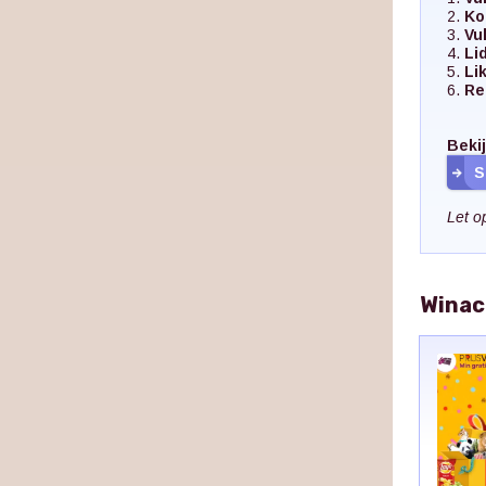
2.
Ko
3.
Vu
4.
Li
5.
Li
6.
Re
Bekij
S
Let o
Winac