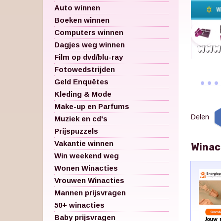
Auto winnen
Boeken winnen
Computers winnen
Dagjes weg winnen
Film op dvd/blu-ray
Fotowedstrijden
Geld Enquêtes
Kleding & Mode
Make-up en Parfums
Delen
Muziek en cd's
Prijspuzzels
Vakantie winnen
Winac
Win weekend weg
Wonen Winacties
Vrouwen Winacties
Mannen prijsvragen
50+ winacties
Baby prijsvragen