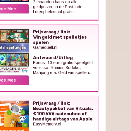
2 maanden kans op alle
geldprijzen in de Postcode
Doe Mee
Loterij helemaal gratis
Prijsvraag / link:
Win geld met spelletjes
spelen
Gameduell.nl
Antwoord/Uitleg
Bonus: 10 euro gratis speelgeld
voor o.a. Rummi, Sudoku,
Mahjong e.a. Geld win spellen.
Doe Mee
Prijsvraag / link:
Beautypakket van Rituals,
€100 VVV cadeaubon of
handige airtags van Apple
EasyMemory.nl