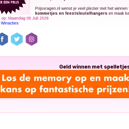
Prijsvragen.nl
wenst je veel plezier met het winnen
kommetjes en feestsleutelhangers
en maak kan
 op: Maandag 06 Juli 2026
k
Winacties
Geld winnen met spelletje