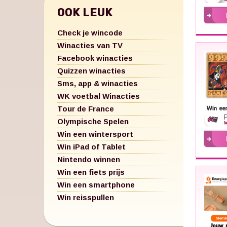
OOK LEUK
Check je wincode
Winacties van TV
Facebook winacties
Quizzen winacties
Sms, app & winacties
WK voetbal Winacties
Tour de France
Olympische Spelen
Win een wintersport
Win iPad of Tablet
Nintendo winnen
Win een fiets prijs
Win een smartphone
Win reisspullen