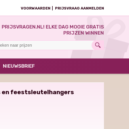
VOORWAARDEN
PRIJSVRAAG AANMELDEN
PRIJSVRAGEN.NL! ELKE DAG MOOIE GRATIS
PRIJZEN WINNEN
NIEUWSBRIEF
 en feestsleutelhangers