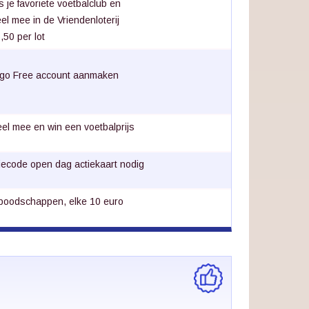
s je favoriete voetbalclub en
el mee in de Vriendenloterij
,50 per lot
go Free account aanmaken
el mee en win een voetbalprijs
iecode open dag actiekaart nodig
 boodschappen, elke 10 euro