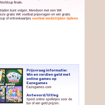
Worldcup finale.
strijden kunt volgen. Meedoen met een WK
eze gratis WK voetbal prijsvragen en win gratis
 cup of entreekaartjes
voetbal wedstrijden tijdens
Prijsvraag informatie:
Win en verdien geld met
online games op
Eazegames
Eazegames.com
Antwoord/Uitleg
Speel online spelletjes voor de
fun of win geld prijzen.