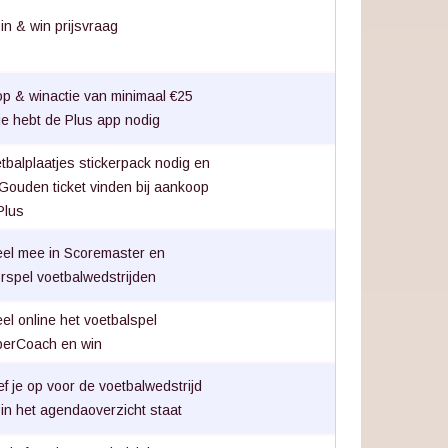
 in & win prijsvraag
p & winactie van minimaal €25
je hebt de Plus app nodig
tbalplaatjes stickerpack nodig en
Gouden ticket vinden bij aankoop
 Plus
el mee in Scoremaster en
rspel voetbalwedstrijden
el online het voetbalspel
erCoach en win
f je op voor de voetbalwedstrijd
 in het agendaoverzicht staat