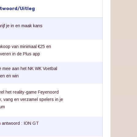
twoord/Uitleg
rijf je in en maak kans
koop van minimaal €25 en
iveren in de Plus app
 mee aan het NK WK Voetbal
ken en win
el het reality-game Feyenoord
y, vang en verzamel spelers in je
bum
 antwoord : ION GT