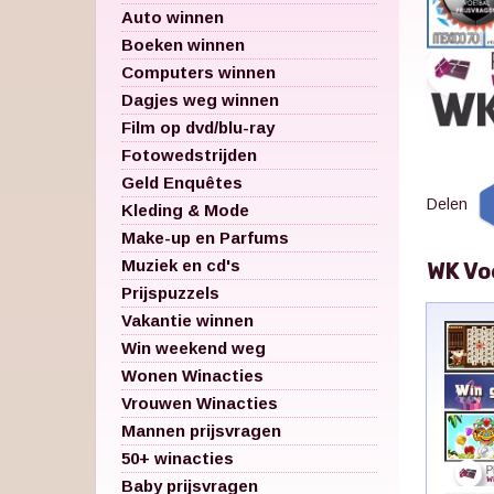
Auto winnen
Boeken winnen
Computers winnen
Dagjes weg winnen
Film op dvd/blu-ray
Fotowedstrijden
Geld Enquêtes
Delen
Kleding & Mode
Make-up en Parfums
Muziek en cd's
WK Vo
Prijspuzzels
Vakantie winnen
Win weekend weg
Wonen Winacties
Vrouwen Winacties
Mannen prijsvragen
50+ winacties
Baby prijsvragen