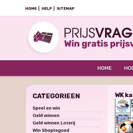
HOME
HELP
SITEMAP
HOME
HOE
WK ka
CATEGORIEEN
Speel en win
Geld winnen
Geld winnen Loterij
Win Shoptegoed