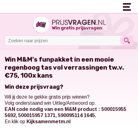
Win M&M's funpakket in een mooie
regenboog tas vol verrassingen tw.v.
€75, 100x kans
Win deze prijsvraag?
Wil jij deze te gekke gratis prijs winnen?
Volg onderstaand win Uitleg/Antwoord op.
EAN code nodig van een M&M product : 500015955
5692, 500015957 1371, 590095114 1645.
En klik op
Kijksamenmetm.nl