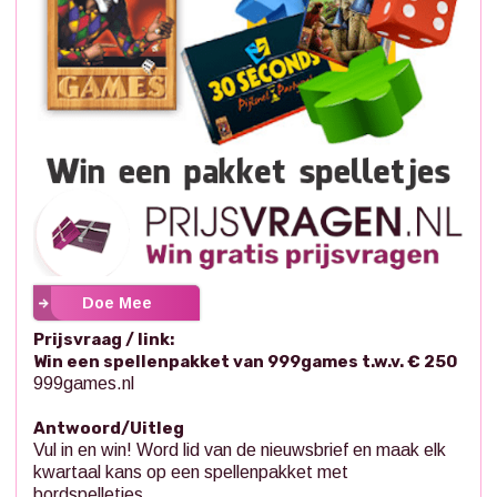
Doe Mee
Prijsvraag / link:
Win een spellenpakket van 999games t.w.v. € 250
999games.nl
Antwoord/Uitleg
Vul in en win! Word lid van de nieuwsbrief en maak elk
kwartaal kans op een spellenpakket met
bordspelletjes.