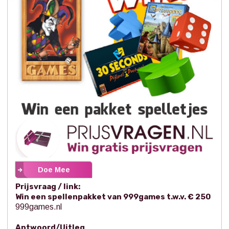
Doe Mee
Prijsvraag / link:
Win een spellenpakket van 999games t.w.v. € 250
999games.nl
Antwoord/Uitleg