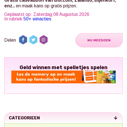
Gratis cadeaubon van Bol.com, Zalando, Bijenkorf,
enz..
en maak kans op gratis prijzen.
Geplaatst op: Zaterdag 08 Augustus 2026
In rubriek
50+ winacties
Delen
NU MEEDOEN
Geld winnen met spelletjes spelen
CATEGORIEEN