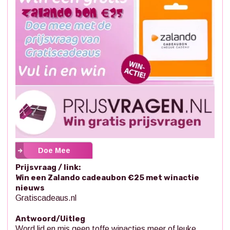
Doe Mee
Prijsvraag / link:
Win een Zalando cadeaubon €25 met winactie
nieuws
Gratiscadeaus.nl
Antwoord/Uitleg
Word lid en mis geen toffe winacties meer of leuke