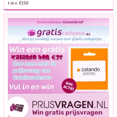
t.w.v. €150