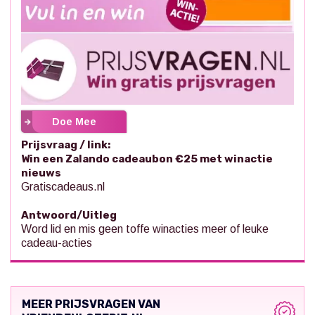
Doe Mee
Prijsvraag / link:
Win een Zalando cadeaubon €25 met winactie
nieuws
Gratiscadeaus.nl
Antwoord/Uitleg
Word lid en mis geen toffe winacties meer of leuke
cadeau-acties
MEER PRIJSVRAGEN VAN