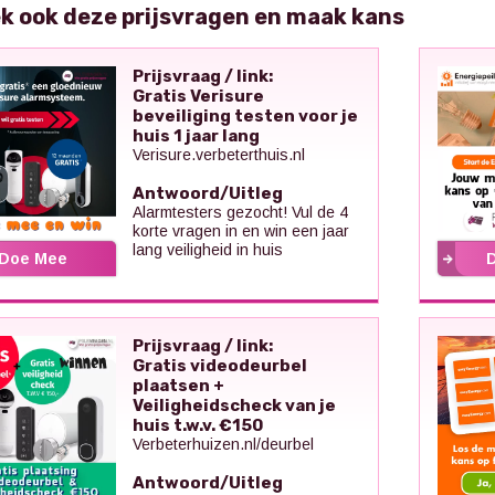
k ook deze prijsvragen en maak kans
Prijsvraag / link:
Gratis Verisure
beveiliging testen voor je
huis 1 jaar lang
Verisure.verbeterthuis.nl
Antwoord/Uitleg
Alarmtesters gezocht! Vul de 4
korte vragen in en win een jaar
lang veiligheid in huis
Doe Mee
Prijsvraag / link:
Gratis videodeurbel
plaatsen +
Veiligheidscheck van je
huis t.w.v. €150
Verbeterhuizen.nl/deurbel
Antwoord/Uitleg