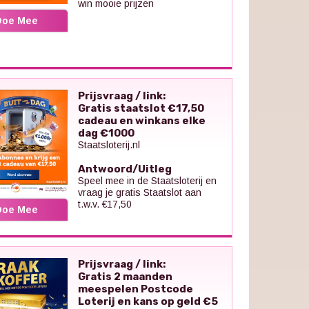
win mooie prijzen
Doe Mee
Prijsvraag / link:
Gratis staatslot €17,50
cadeau en winkans elke
dag €1000
Staatsloterij.nl
Antwoord/Uitleg
Speel mee in de Staatsloterij en
vraag je gratis Staatslot aan
t.w.v. €17,50
Doe Mee
Prijsvraag / link:
Gratis 2 maanden
meespelen Postcode
Loterij en kans op geld €5