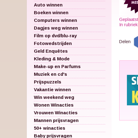
Auto winnen
Boeken winnen
Geplaats
Computers winnen
In rubrie
Dagjes weg winnen
Film op dvd/blu-ray
Delen
Fotowedstrijden
Geld Enquêtes
Kleding & Mode
Make-up en Parfums
Muziek en cd's
Prijspuzzels
Vakantie winnen
Win weekend weg
Wonen Winacties
Vrouwen Winacties
Mannen prijsvragen
50+ winacties
Baby prijsvragen