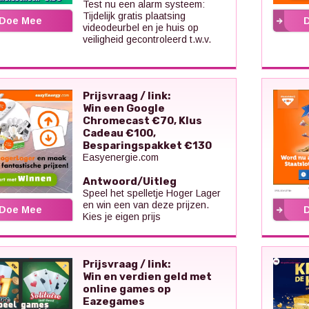
Test nu een alarm systeem:
Tijdelijk gratis plaatsing
Doe Mee
videodeurbel en je huis op
veiligheid gecontroleerd t.w.v.
Prijsvraag / link:
Win een Google
Chromecast €70, Klus
Cadeau €100,
Besparingspakket €130
Easyenergie.com
Antwoord/Uitleg
Speel het spelletje Hoger Lager
en win een van deze prijzen.
Doe Mee
Kies je eigen prijs
Prijsvraag / link:
Win en verdien geld met
online games op
Eazegames