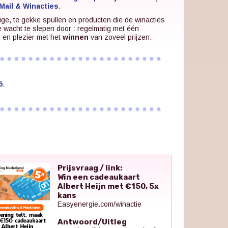
Mail & Winacties
.
ige, te gekke spullen en producten die de winacties
e wacht te slepen door : regelmatig met één
n en plezier met het
winnen
van zoveel prijzen.
6
.
Prijsvraag / link:
Win een cadeaukaart
Albert Heijn met €150, 5x
kans
Easyenergie.com/winactie
Antwoord/Uitleg