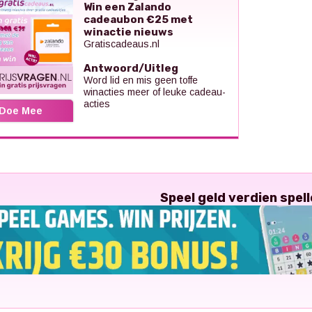
Win een Zalando
cadeaubon €25 met
winactie nieuws
Gratiscadeaus.nl
Antwoord/Uitleg
Word lid en mis geen toffe
winacties meer of leuke cadeau-
acties
Doe Mee
Speel geld verdien spell