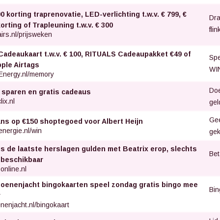
0 korting traprenovatie, LED-verlichting t.w.v. € 799, €
Dra
orting of Trapleuning t.w.v. € 300
fli
irs.nl/prijsweken
Cadeaukaart t.w.v. € 100, RITUALS Cadeaupakket €49 of
Spe
pple Airtags
WIN
Energy.nl/memory
Doe
 sparen en gratis cadeaus
lix.nl
gel
Gee
ans op €150 shoptegoed voor Albert Heijn
nergie.nl/win
gek
is de laatste herslagen gulden met Beatrix erop, slechts
Bet
 beschikbaar
online.nl
ljoenenjacht bingokaarten speel zondag gratis bingo mee
Bin
v
enenjacht.nl/bingokaart