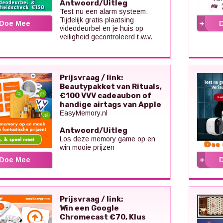
Antwoord/Uitleg
Test nu een alarm systeem:
Tijdelijk gratis plaatsing
Doe Mee
videodeurbel en je huis op
veiligheid gecontroleerd t.w.v.
Prijsvraag / link:
Beautypakket van Rituals,
€100 VVV cadeaubon of
handige airtags van Apple
EasyMemory.nl
Antwoord/Uitleg
Los deze memory game op en
win mooie prijzen
Doe Mee
Prijsvraag / link:
Win een Google
Chromecast €70, Klus