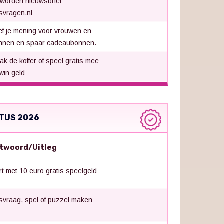
 worden nieuwsbrief
jsvragen.nl
f je mening voor vrouwen en
nnen en spaar cadeaubonnen.
ak de koffer of speel gratis mee
win geld
TUS 2026
twoord/Uitleg
rt met 10 euro gratis speelgeld
jsvraag, spel of puzzel maken