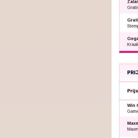
Zala
Grati
Grat
Stem
Gegar
Kraak
PRI
Prij
Win 
Gamed
Maxm
Maxm