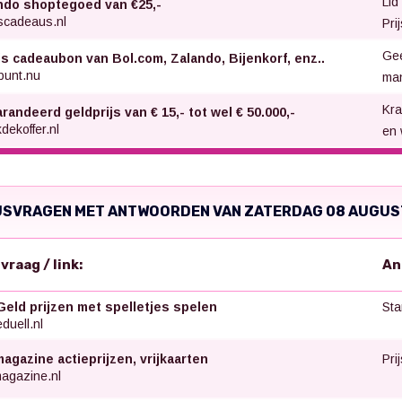
Lid
ndo shoptegoed van €25,-
scadeaus.nl
Pri
Gee
is cadeaubon van Bol.com, Zalando, Bijenkorf, enz..
punt.nu
ma
Kra
andeerd geldprijs van € 15,- tot wel € 50.000,-
dekoffer.nl
en 
JSVRAGEN MET ANTWOORDEN VAN ZATERDAG 08 AUGUS
svraag / link:
An
Sta
Geld prijzen met spelletjes spelen
uell.nl
Pri
agazine actieprijzen, vrijkaarten
agazine.nl