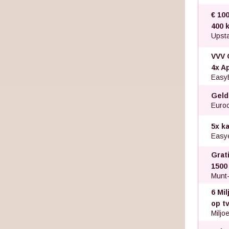
€ 100
400 k
Upsta
VVV 
4x A
Easy
Geld
Euroc
5x k
Easye
Grat
1500
Munt-
6 Mi
op t
Miljo