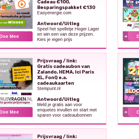
Cadeau €100,
Besparingspakket €130
Easyenergie.com
Antwoord/Uitleg
Speel het spelletje Hoger Lager
en win een van deze prijzen.
Doe Mee
Kies je eigen prijs
Prijsvraag / link:
Gratis cadeaubon van
Zalando, HEMA, Ici Paris
XL, FonQ e.a.
cadeaukaarten
Stempunt.nl
Antwoord/Uitleg
Meld je gratis aan voor
enquetes invullen en start met
Doe Mee
sparen voor cadeaubonnen
Prijsvraag / link: