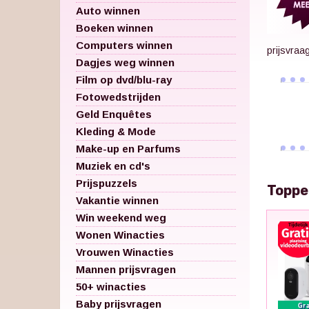
Auto winnen
Boeken winnen
Computers winnen
prijsvraa
Dagjes weg winnen
Film op dvd/blu-ray
Fotowedstrijden
Geld Enquêtes
Kleding & Mode
Make-up en Parfums
Muziek en cd's
Prijspuzzels
Toppe
Vakantie winnen
Win weekend weg
Wonen Winacties
Vrouwen Winacties
Mannen prijsvragen
50+ winacties
Baby prijsvragen