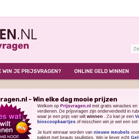
 WIN JE PRIJSVRAGEN?
ONLINE GELD WINNEN
vragen.nl - Win elke dag mooie prijzen
Welkom op
Prijsvragen.nl
met gratis winacties en 
verdienen. De prijsvragen zijn onderverdeeld in ru
waar je een prijs van wilt
winnen
. Zo kan je een
V
bioscoopkaartjes
of misschien win je wel een set
Je kunt winnaar worden van
nieuwe meubels
voor
pakket met beauty spulletjes. Win je liever echt
Gel