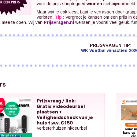
voor de prijs shoptegoed
winnen
met bijvoorbeeld
Maar wat je ook kiest. Laat je verrassen door grapp
verloten.
Tip :
Vergroot je kansen om een prijs in d
g mee te doen. Wij van
Prijsvragen.nl
wensen je vooral veel geluk, fu
PRIJSVRAGEN TIP
:
WK Voetbal winacties 202
rs
Prijsvraag / link:
Gratis videodeurbel
plaatsen +
Veiligheidscheck van je
huis t.w.v. €150
Verbeterhuizen.nl/deurbel