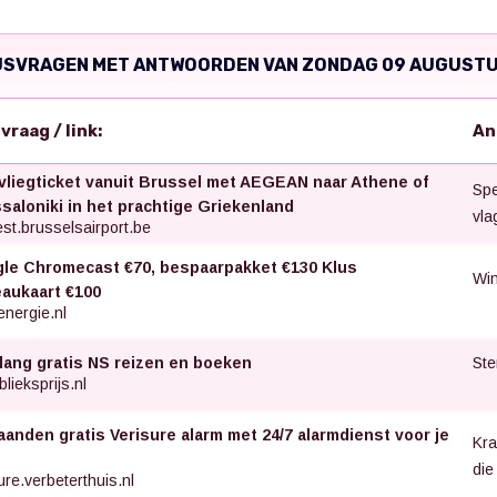
JSVRAGEN MET ANTWOORDEN VAN ZONDAG 09 AUGUSTU
svraag / link:
An
vliegticket vanuit Brussel met AEGEAN naar Athene of
Spe
saloniki in het prachtige Griekenland
vla
st.brusselsairport.be
le Chromecast €70, bespaarpakket €130 Klus
Win
aukaart €100
nergie.nl
Ste
 lang gratis NS reizen en boeken
lieksprijs.nl
aanden gratis Verisure alarm met 24/7 alarmdienst voor je
Kra
die
ure.verbeterthuis.nl