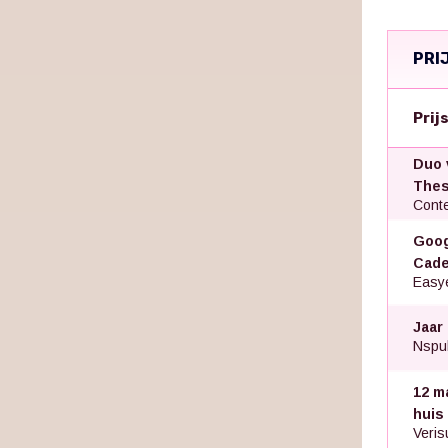
PRI
Prij
Duo 
Thes
Conte
Goog
Cade
Easye
Jaar
Nspub
12 m
huis
Veris