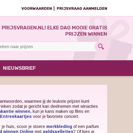
VOORWAARDEN
PRIJSVRAAG AANMELDEN
PRIJSVRAGEN.NL! ELKE DAG MOOIE GRATIS
PRIJZEN WINNEN
NIEUWSBRIEF
antwoorden, waarmee jij de leukste prijzen kunt
brieken zodat je gericht kan deelnemen met winacties
akantie winnen
, kun je kans maken op films en
Entreekaartjes
voor je favoriete concert.
 je huis, scoor je stoere
merkkleding
of een parfum
d winnen Online
met
geldspelletjes
? Of kies je