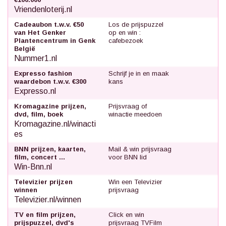
Vriendenloterij.nl
Cadeaubon t.w.v. €50
Los de prijspuzzel
van Het Genker
op en win :
Plantencentrum in Genk
cafebezoek
België
Nummer1.nl
Expresso fashion
Schrijf je in en maak
waardebon t.w.v. €300
kans
Expresso.nl
Kromagazine prijzen,
Prijsvraag of
dvd, film, boek
winactie meedoen
Kromagazine.nl/winacti
es
BNN prijzen, kaarten,
Mail & win prijsvraag
film, concert ...
voor BNN lid
Win-Bnn.nl
Televizier prijzen
Win een Televizier
winnen
prijsvraag
Televizier.nl/winnen
TV en film prijzen,
Click en win
prijspuzzel, dvd's
prijsvraag TVFilm