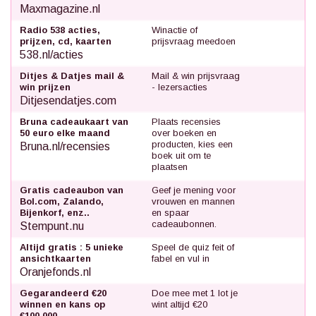
Maxmagazine.nl
Radio 538 acties,
Winactie of
prijzen, cd, kaarten
prijsvraag meedoen
538.nl/acties
Ditjes & Datjes mail &
Mail & win prijsvraag
win prijzen
- lezersacties
Ditjesendatjes.com
Bruna cadeaukaart van
Plaats recensies
50 euro elke maand
over boeken en
producten, kies een
Bruna.nl/recensies
boek uit om te
plaatsen
Gratis cadeaubon van
Geef je mening voor
Bol.com, Zalando,
vrouwen en mannen
Bijenkorf, enz..
en spaar
cadeaubonnen.
Stempunt.nu
Altijd gratis : 5 unieke
Speel de quiz feit of
ansichtkaarten
fabel en vul in
Oranjefonds.nl
Gegarandeerd €20
Doe mee met 1 lot je
winnen en kans op
wint altijd €20
€100.000