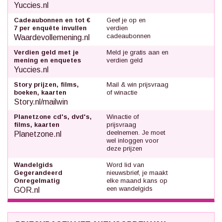
Yuccies.nl
Cadeaubonnen en tot €
Geef je op en
7 per enquête invullen
verdien
cadeaubonnen
Waardevollemening.nl
Verdien geld met je
Meld je gratis aan en
mening en enquetes
verdien geld
Yuccies.nl
Story prijzen, films,
Mail & win prijsvraag
boeken, kaarten
of winactie
Story.nl/mailwin
Planetzone cd's, dvd's,
Winactie of
films, kaarten
prijsvraag
deelnemen. Je moet
Planetzone.nl
wel inloggen voor
deze prijzen
Wandelgids
Word lid van
Gegerandeerd
nieuwsbrief, je maakt
Onregelmatig
elke maand kans op
een wandelgids
GOR.nl