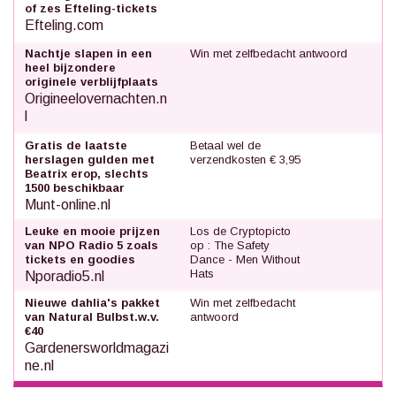
of zes Efteling-tickets
Efteling.com
Nachtje slapen in een
Win met zelfbedacht antwoord
heel bijzondere
originele verblijfplaats
Origineelovernachten.n
l
Gratis de laatste
Betaal wel de
herslagen gulden met
verzendkosten € 3,95
Beatrix erop, slechts
1500 beschikbaar
Munt-online.nl
Leuke en mooie prijzen
Los de Cryptopicto
van NPO Radio 5 zoals
op : The Safety
tickets en goodies
Dance - Men Without
Hats
Nporadio5.nl
Nieuwe dahlia's pakket
Win met zelfbedacht
van Natural Bulbst.w.v.
antwoord
€40
Gardenersworldmagazi
ne.nl