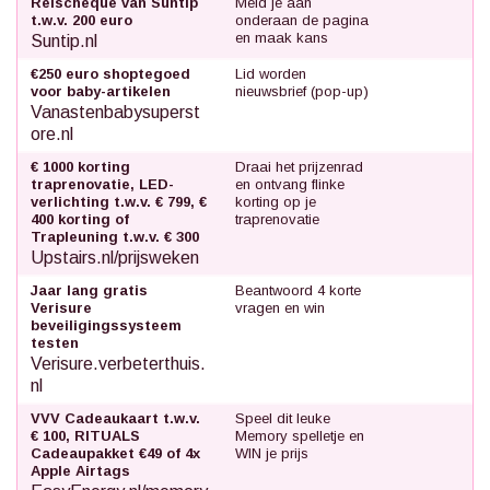
Reischeque van Suntip
Meld je aan
t.w.v. 200 euro
onderaan de pagina
en maak kans
Suntip.nl
€250 euro shoptegoed
Lid worden
voor baby-artikelen
nieuwsbrief (pop-up)
Vanastenbabysuperst
ore.nl
€ 1000 korting
Draai het prijzenrad
traprenovatie, LED-
en ontvang flinke
verlichting t.w.v. € 799, €
korting op je
400 korting of
traprenovatie
Trapleuning t.w.v. € 300
Upstairs.nl/prijsweken
Jaar lang gratis
Beantwoord 4 korte
Verisure
vragen en win
beveiligingssysteem
testen
Verisure.verbeterthuis.
nl
VVV Cadeaukaart t.w.v.
Speel dit leuke
€ 100, RITUALS
Memory spelletje en
Cadeaupakket €49 of 4x
WIN je prijs
Apple Airtags