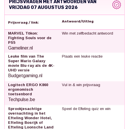
PRIJSVRAGEN MET ANTWOORDEN VAN
VRIJDAG 07 AUGUSTUS 2026
Antwoord/Uitleg
Prijsvraag / link:
MARVEL Tōkon:
Win met zelfbedacht antwoord
Fighting Souls voor de
PS5
Gameliner.nl
Leuke film van The
Plaats een leuke reactie
Super Mario Galaxy
movie Blu-ray als de 4K-
UHD versie
Budgetgaming.nl
Logitech ERGO K860
Vul in & win prijsvraag
ergonomisch
toetsenbord
Techpulse.be
Sprookjesachtige
Speel de Efteling quiz en win
overnachting in het
Efteling Wonder Hotel,
Efteling Bosrijk of
Efteling Loonsche Land