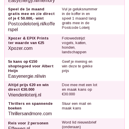
EasyEnergy.nl/memory
Speel de 1e maand
Vul je geluksnummer
gratis mee en zie direct
in de koffer in en
of je € 50.000,- wint
speel 1 maand lang
gratis mee in de
Postcodeloterij.nl/koffe
Postcode Loterij
rspel
Xpozer & EPIX Prints
Fotowedstrijd:
ter waarde van €25
vogels, katten,
honden,
Xpozer.com
landschappen
5x kans op €150
Geef je mening en
shoptegoed voor Albert
win deze te gekke
Heijn
prijs
Easyenergie.nl/win
Altijd prijs €20 en win
Doe mee met een lot
direct €30.000
en maak kans op
€30.000
Vriendenloterij.nl
Thrillers en spannende
Stuur een mail en
boeken
maak kans
Thrillersandmore.com
Word lid nieuwsbrief
Reis voor 2 personen
(onderaan)
Effeweg.nl