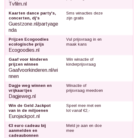
Tvfilm.nl
Kaarten dance party's,
Sms winacties deze
concerten, dj's
zijn gratis
Guestzone.nl/partyage
nda
Prijzen Ecogoodies
Vul prijsvraag in en
ecologische prijs
maak kans
Ecogoodies.nl
Gaaf voor kinderen
Win winactie of
prijzen winnen
kinderprijsvraag
Gaafvoorkinderen.nl/wi
nnen
Dagje weg winnen en
Winactie of
vrijkaartjes
prijsvraag meedoen
Dagjeweg.nl
Win de Geld Jackpot
Speel mee met een
van in de miljoenen
lot vanaf €2,-
Eurojackpot.nl
€3 euro cadeau bij
Meld je aan en doe
aanmelden en
mee
cadeaubonnen