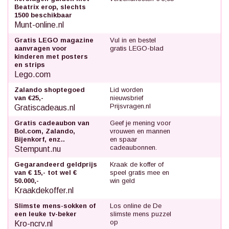
Beatrix erop, slechts
1500 beschikbaar
Munt-online.nl
Gratis LEGO magazine
Vul in en bestel
aanvragen voor
gratis LEGO-blad
kinderen met posters
en strips
Lego.com
Zalando shoptegoed
Lid worden
van €25,-
nieuwsbrief
Prijsvragen.nl
Gratiscadeaus.nl
Gratis cadeaubon van
Geef je mening voor
Bol.com, Zalando,
vrouwen en mannen
Bijenkorf, enz..
en spaar
cadeaubonnen.
Stempunt.nu
Gegarandeerd geldprijs
Kraak de koffer of
van € 15,- tot wel €
speel gratis mee en
50.000,-
win geld
Kraakdekoffer.nl
Slimste mens-sokken of
Los online de De
een leuke tv-beker
slimste mens puzzel
op
Kro-ncrv.nl