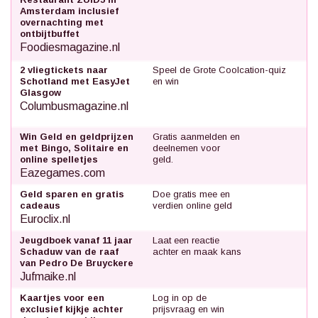
Amsterdam inclusief
overnachting met
ontbijtbuffet
Foodiesmagazine.nl
2 vliegtickets naar
Speel de Grote Coolcation-quiz
Schotland met EasyJet
en win
Glasgow
Columbusmagazine.nl
Win Geld en geldprijzen
Gratis aanmelden en
met Bingo, Solitaire en
deelnemen voor
online spelletjes
geld.
Eazegames.com
Geld sparen en gratis
Doe gratis mee en
cadeaus
verdien online geld
Euroclix.nl
Jeugdboek vanaf 11 jaar
Laat een reactie
Schaduw van de raaf
achter en maak kans
van Pedro De Bruyckere
Jufmaike.nl
Kaartjes voor een
Log in op de
exclusief kijkje achter
prijsvraag en win