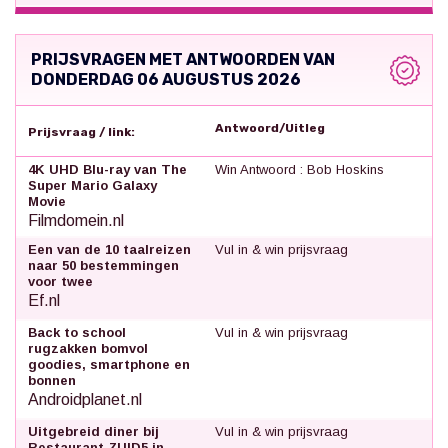
PRIJSVRAGEN MET ANTWOORDEN VAN
DONDERDAG 06 AUGUSTUS 2026
Antwoord/Uitleg
Prijsvraag / link:
4K UHD Blu-ray van The
Win Antwoord : Bob Hoskins
Super Mario Galaxy
Movie
Filmdomein.nl
Een van de 10 taalreizen
Vul in & win prijsvraag
naar 50 bestemmingen
voor twee
Ef.nl
Back to school
Vul in & win prijsvraag
rugzakken bomvol
goodies, smartphone en
bonnen
Androidplanet.nl
Uitgebreid diner bij
Vul in & win prijsvraag
Restaurant ZUID5 in