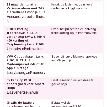
12 maanden gratis
Kraak de kluis met de unieke
Verisure alarm met 24/7
code die je krijgt via sms
alarmdienst voor je huis
Verisure.verbeterthuis.
nl
€ 1000 korting
Draai het prijzenrad en ontvang
traprenovatie, LED-
flinke korting op je traprenovatie
verlichting t.w.v. € 799, €
400 korting of
Trapleuning t.w.v. € 300
Upstairs.nl/prijsweken
VVV Cadeaukaart t.w.v.
Speel dit leuke Memory spelletje
€ 100, RITUALS
en WIN je prijs
Cadeaupakket €49 of 4x
Apple Airtags
EasyEnergy.nl/memory
5x kans op €150
Geef je mening en win deze te
shoptegoed voor Albert
gekke prijs
Heijn
Easyenergie.nl/win
Gratis de laatste
Betaal wel de
herslagen gulden met
verzendkosten € 3,95