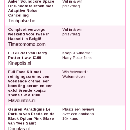
Anker Soundcore Space
Vul in & win
One-hoofdtelefoon met
prijsvraag
Adaptive Noise-
Cancelling
Techpulse.be
Compleet verzorgd
Vul in & win
weekend voor twee in
prijsvraag
Hasselt in België
Timetomomo.com
LEGO-set van Harry
Koop & winactie :
Potter t.w.v. €160
Harry Potter films
Kinepolis.nl
Full Face Kit met
Win Antwoord :
reinigingscrème, een
Watermeloen
voedende crème, een
boosting serum en een
exfoliërende konjac
spons t.w.v. €100
Flavourites.nl
Geuren Paradigme Le
Plaats een reviews
Parfum van Prada en de
over een aankoop
Black Opium Pink Glaze
10x kans
van Yves Saint
Douglas.nl