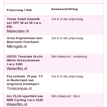
Antwoord/Uitleg
Prijsvraag / link:
Tenue Soleil Sunmilk
Vul in & win prijsvraag
set SPF 30 en 50 t.w.v.
€55,
Marieclaire.nl
Grixx Koptelefoon met
Vul in & win prijsvraag
Bluetooth Overband
Mikrogids.nl
UDOG Tensione Arctic
Win Antwoord : underdog
White-fietsschoenen
t.w.v. €165
Wielerflits.nl
Puzzelboek: 75 jaar TV
Vul in & win prijsvraag
in Nederland van
uitgeverij Denksport
Troskompas.nl
Arc FLUX-sportbril van
Win Antwoord : Nice
BBB Cycling t.w.v. €129
Wielerflits.nl