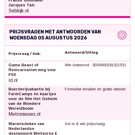
Franse filmmaker
Jacques Tati
Sebkijk.nl
PRIJSVRAGEN MET ANTWOORDEN VAN
WOENSDAG 05 AUGUSTUS 2026
Antwoord/Uitleg
Prijsvraag / link:
Game Beast of
Win Antwoord : 9300000281021531
Reincarnation weg voor
PS5
Id.nl
Boerderijvakantie bij
Formulier invullen en gratis winnen
FarmCamps én kaartjes
voor de film Het Geheim
van de Wondere
Wereldboom
Metronieuws.nl
Warmtedeken van
Vul in & win prijsvraag
Nederlandse
designmerk Weltevree €