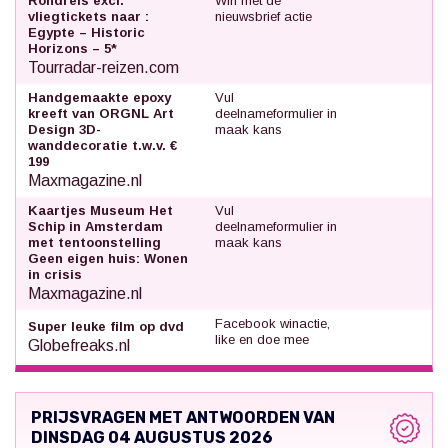
Rondreis excl.
Win met de
vliegtickets naar :
nieuwsbrief actie
Egypte – Historic
Horizons – 5*
Tourradar-reizen.com
Handgemaakte epoxy
Vul
kreeft van ORGNL Art
deelnameformulier in
Design 3D-
maak kans
wanddecoratie t.w.v. €
199
Maxmagazine.nl
Kaartjes Museum Het
Vul
Schip in Amsterdam
deelnameformulier in
met tentoonstelling
maak kans
Geen eigen huis: Wonen
in crisis
Maxmagazine.nl
Facebook winactie,
Super leuke film op dvd
like en doe mee
Globefreaks.nl
PRIJSVRAGEN MET ANTWOORDEN VAN
DINSDAG 04 AUGUSTUS 2026