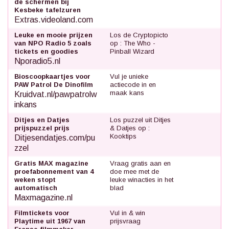
de schermen bij
Kesbeke tafelzuren
Extras.videoland.com
Leuke en mooie prijzen
Los de Cryptopicto
van NPO Radio 5 zoals
op : The Who -
tickets en goodies
Pinball Wizard
Nporadio5.nl
Bioscoopkaartjes voor
Vul je unieke
PAW Patrol De Dinofilm
actiecode in en
maak kans
Kruidvat.nl/pawpatrolw
inkans
Ditjes en Datjes
Los puzzel uit Ditjes
prijspuzzel prijs
& Datjes op :
Kooktips
Ditjesendatjes.com/pu
zzel
Gratis MAX magazine
Vraag gratis aan en
proefabonnement van 4
doe mee met de
weken stopt
leuke winacties in het
automatisch
blad
Maxmagazine.nl
Filmtickets voor
Vul in & win
Playtime uit 1967 van
prijsvraag