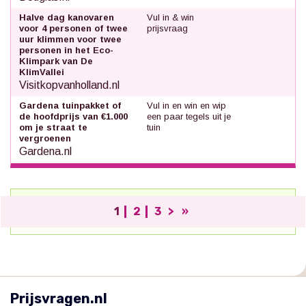
Halve dag kanovaren
Vul in & win
voor 4 personen of twee
prijsvraag
uur klimmen voor twee
personen in het Eco-
Klimpark van De
KlimVallei
Visitkopvanholland.nl
Gardena tuinpakket of
Vul in en win en wip
de hoofdprijs van €1.000
een paar tegels uit je
om je straat te
tuin
vergroenen
Gardena.nl
1
2
3
>
»
;
Prijsvragen.nl