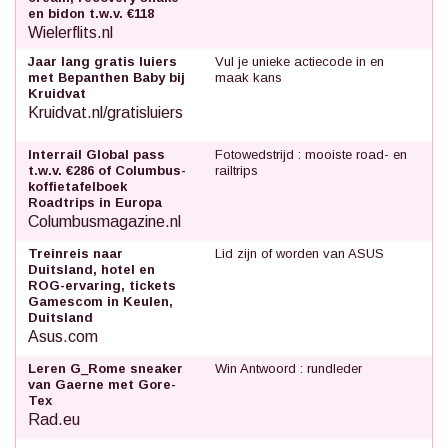
en bidon t.w.v. €118
Wielerflits.nl
Jaar lang gratis luiers
Vul je unieke actiecode in en
met Bepanthen Baby bij
maak kans
Kruidvat
Kruidvat.nl/gratisluiers
Interrail Global pass
Fotowedstrijd : mooiste road- en
t.w.v. €286 of Columbus-
railtrips
koffietafelboek
Roadtrips in Europa
Columbusmagazine.nl
Treinreis naar
Lid zijn of worden van ASUS
Duitsland, hotel en
ROG-ervaring, tickets
Gamescom in Keulen,
Duitsland
Asus.com
Leren G_Rome sneaker
Win Antwoord : rundleder
van Gaerne met Gore-
Tex
Rad.eu