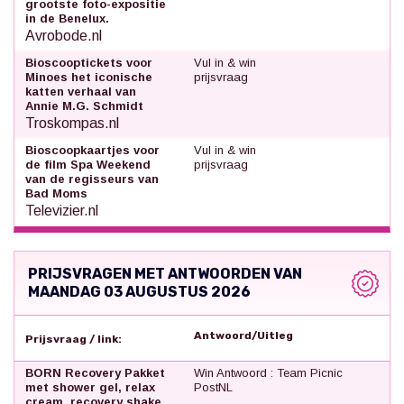
grootste foto-expositie
in de Benelux.
Avrobode.nl
Bioscooptickets voor
Vul in & win
Minoes het iconische
prijsvraag
katten verhaal van
Annie M.G. Schmidt
Troskompas.nl
Bioscoopkaartjes voor
Vul in & win
de film Spa Weekend
prijsvraag
van de regisseurs van
Bad Moms
Televizier.nl
PRIJSVRAGEN MET ANTWOORDEN VAN
MAANDAG 03 AUGUSTUS 2026
Antwoord/Uitleg
Prijsvraag / link:
BORN Recovery Pakket
Win Antwoord : Team Picnic
met shower gel, relax
PostNL
cream, recovery shake