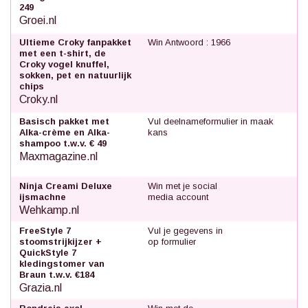
249
Groei.nl
Ultieme Croky fanpakket
Win Antwoord : 1966
met een t-shirt, de
Croky vogel knuffel,
sokken, pet en natuurlijk
chips
Croky.nl
Basisch pakket met
Vul deelnameformulier in maak
Alka-crème en Alka-
kans
shampoo t.w.v. € 49
Maxmagazine.nl
Ninja Creami Deluxe
Win met je social
ijsmachne
media account
Wehkamp.nl
FreeStyle 7
Vul je gegevens in
stoomstrijkijzer +
op formulier
QuickStyle 7
kledingstomer van
Braun t.w.v. €184
Grazia.nl