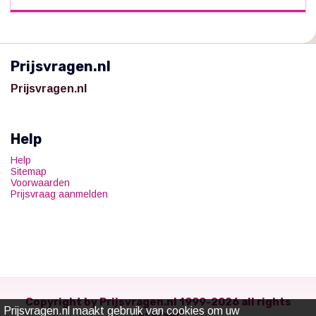
Prijsvragen.nl
Prijsvragen.nl
Help
Help
Sitemap
Voorwaarden
Prijsvraag aanmelden
Copyright by Prijsvragen.nl 1999-2026 all rights
Prijsvragen.nl maakt gebruik van cookies om uw
reserved