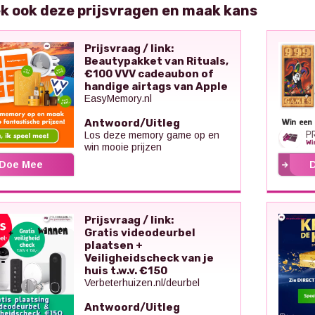
k ook deze prijsvragen en maak kans
Prijsvraag / link:
Beautypakket van Rituals,
€100 VVV cadeaubon of
handige airtags van Apple
EasyMemory.nl
Antwoord/Uitleg
Los deze memory game op en
win mooie prijzen
Doe Mee
Prijsvraag / link:
Gratis videodeurbel
plaatsen +
Veiligheidscheck van je
huis t.w.v. €150
Verbeterhuizen.nl/deurbel
Antwoord/Uitleg