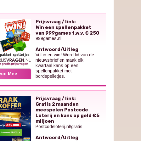
Prijsvraag / link:
Win een spellenpakket
van 999games t.w.v. € 250
999games.nl
Antwoord/Uitleg
Vul in en win! Word lid van de
nieuwsbrief en maak elk
kwartaal kans op een
spellenpakket met
Doe Mee
bordspelletjes.
Prijsvraag / link:
Gratis 2 maanden
meespelen Postcode
Loterij en kans op geld €5
miljoen
Postcodeloterij.nl/gratis
Antwoord/Uitleg