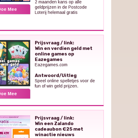
2 maanden kans op alle
geldprijzen in de Postcode
Doe Mee
Loterij helemaal gratis
Prijsvraag / link:
Win en verdien geld met
online games op
Eazegames
Eazegames.com
Antwoord/Uitleg
Speel online spelletjes voor de
fun of win geld prijzen.
Doe Mee
Prijsvraag / link:
Win een Zalando
cadeaubon €25 met
winactie nieuws