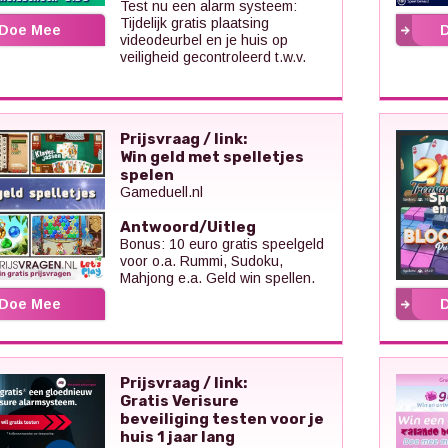
Test nu een alarm systeem:
Tijdelijk gratis plaatsing
Doe Mee
videodeurbel en je huis op
veiligheid gecontroleerd t.w.v.
Prijsvraag / link:
Win geld met spelletjes
spelen
Gameduell.nl
Antwoord/Uitleg
Bonus: 10 euro gratis speelgeld
voor o.a. Rummi, Sudoku,
Mahjong e.a. Geld win spellen.
Doe Mee
Prijsvraag / link:
Gratis Verisure
beveiliging testen voor je
huis 1 jaar lang