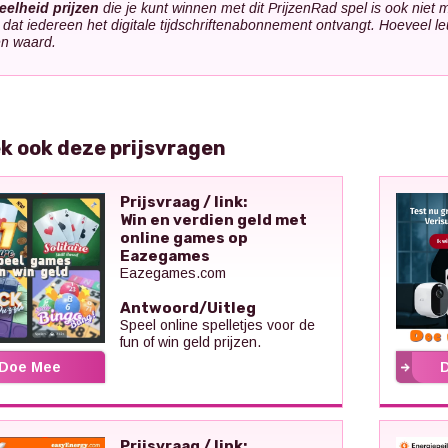
elheid prijzen
die je kunt winnen met dit PrijzenRad spel is ook niet 
 dat iedereen het digitale tijdschriftenabonnement ontvangt. Hoeveel le
en waard.
k ook deze prijsvragen
Prijsvraag / link:
Win en verdien geld met
online games op
Eazegames
Eazegames.com
Antwoord/Uitleg
Speel online spelletjes voor de
fun of win geld prijzen.
Doe Mee
Prijsvraag / link: