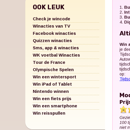
OOK LEUK
1.
Bu
2.
In
3.
Bu
Check je wincode
4.
Di
Winacties van TV
Alt
Facebook winacties
Quizzen winacties
Win a
Sms, app & winacties
je de
Tijds
WK voetbal Winacties
Autow
Tour de France
tijdsc
tijds
Olympische Spelen
op:
Win een wintersport
Tijdsc
Win iPad of Tablet
Nintendo winnen
Moo
Win een fiets prijs
Pri
Win een smartphone
Win reisspullen
Gezien
100 t
niet 