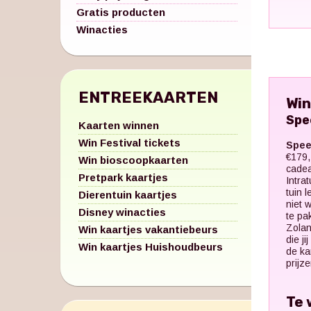
Gratis producten
Winacties
ENTREEKAARTEN
Win
Spe
Kaarten winnen
Win Festival tickets
Spee
€179,
Win bioscoopkaarten
cadea
Pretpark kaartjes
Intra
tuin 
Dierentuin kaartjes
niet 
Disney winacties
te pak
Zolan
Win kaartjes vakantiebeurs
die j
Win kaartjes Huishoudbeurs
de ka
prijz
Te 