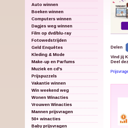
Auto winnen
Boeken winnen
Computers winnen
Dagjes weg winnen
Film op dvd/blu-ray
Fotowedstrijden
Geld Enquêtes
Delen
Kleding & Mode
Vind jij 
Make-up en Parfums
Deel dez
Muziek en cd's
Prijsvrag
Prijspuzzels
Vakantie winnen
Win weekend weg
Wonen Winacties
Vrouwen Winacties
Mannen prijsvragen
50+ winacties
Baby prijsvragen