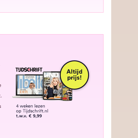
.
e
s
t.
s