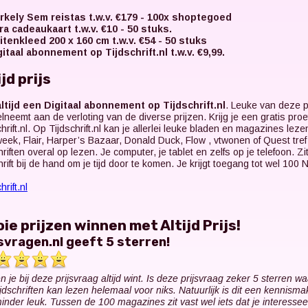
rkely Sem reistas t.w.v. €179 - 100x shoptegoed
tra cadeaukaart t.w.v. €10 - 50 stuks.
itenkleed 200 x 160 cm t.w.v. €54 - 50 stuks
gitaal abonnement op Tijdschrift.nl t.w.v. €9,99.
ijd prijs
ltijd een Digitaal abonnement op Tijdschrift.nl
. Leuke van deze pr
elneemt aan de verloting van de diverse prijzen. Krijg je een gratis pr
chrift.nl. Op Tijdschrift.nl kan je allerlei leuke bladen en magazines le
eek, Flair, Harper’s Bazaar, Donald Duck, Flow , vtwonen of Quest tref j
hriften overal op lezen. Je computer, je tablet en zelfs op je telefoon. Zi
chrift bij de hand om je tijd door te komen. Je krijgt toegang tot wel 100 
hrift.nl
ie prijzen winnen met Altijd Prijs!
jsvragen.nl geeft 5 sterren!
 je bij deze prijsvraag altijd wint. Is deze prijsvraag zeker 5 sterren wa
ijdschriften kan lezen helemaal voor niks. Natuurlijk is dit een kennis
minder leuk. Tussen de 100 magazines zit vast wel iets dat je interesse