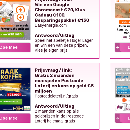
Win een Google
Chromecast €70, Klus
Cadeau €100,
Besparingspakket €130
Easyenergie.com
Antwoord/Uitleg
Speel het spelletje Hoger Lager
en win een van deze prijzen.
Doe Mee
Kies je eigen prijs
Prijsvraag / link:
Gratis 2 maanden
meespelen Postcode
Loterij en kans op geld €5
miljoen
Postcodeloterij.nl/gratis
Antwoord/Uitleg
2 maanden kans op alle
geldprijzen in de Postcode
Doe Mee
Loterij helemaal gratis