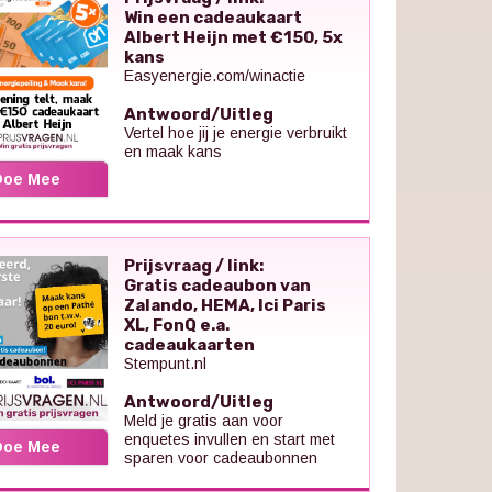
Win een cadeaukaart
Albert Heijn met €150, 5x
kans
Easyenergie.com/winactie
Antwoord/Uitleg
Vertel hoe jij je energie verbruikt
en maak kans
Doe Mee
Prijsvraag / link:
Gratis cadeaubon van
Zalando, HEMA, Ici Paris
XL, FonQ e.a.
cadeaukaarten
Stempunt.nl
Antwoord/Uitleg
Meld je gratis aan voor
enquetes invullen en start met
Doe Mee
sparen voor cadeaubonnen