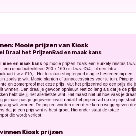
nen: Mooie prijzen van Kiosk
el Draai het PrijzenRad en maak kans
l mee en maak kans
op mooie prijzen zoals een Burkely reistas t.w.v
-, een mooi buitenkleed 200 x 160 cm t.w.v. €54,- of een Intra
ukaart t.w.v. €10,-. Het Intratuin shoptegoed mag je besteden bij een
tuin zoals je wilt. Mooie planten of tuinaccessoires voor je tuin. Pimp je
lente en zomerproof met deze prijs. Valt het prijzenrad op een prijs die j
wilt winnen. Dan draai je gewoon opnieuw. Net zo lang als dat je de prij
ken hebt die jij het allerliefste wint. Het maakt niet uit hoe vaak je draai
g je maar pas je gegevens invult nadat het prijzenrad op de prijs staat
ij graag wilt winnen. De prijzen worden meerdere keren weggegeven du
ns dat je een prijs wint is best groot. Hieronder staat de totale
enpot die wordt verloot.
winnen Kiosk prijzen