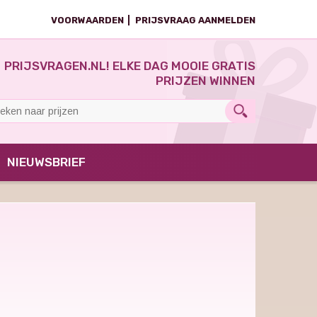
VOORWAARDEN
PRIJSVRAAG AANMELDEN
PRIJSVRAGEN.NL! ELKE DAG MOOIE GRATIS
PRIJZEN WINNEN
NIEUWSBRIEF