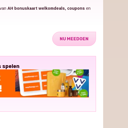
 van
AH bonuskaart welkomdeals, coupons
en
NU MEEDOEN
s spelen