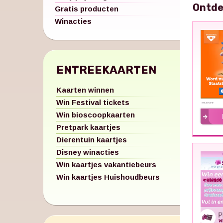
Ontde
Gratis producten
Winacties
ENTREEKAARTEN
Kaarten winnen
Win Festival tickets
Win bioscoopkaarten
Pretpark kaartjes
Dierentuin kaartjes
Disney winacties
Win kaartjes vakantiebeurs
Win kaartjes Huishoudbeurs