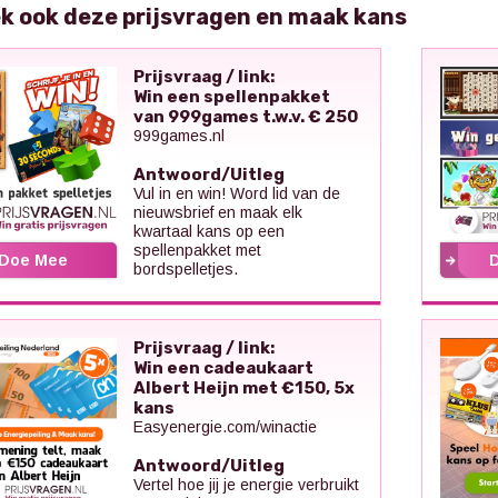
k ook deze prijsvragen en maak kans
Prijsvraag / link:
Win een spellenpakket
van 999games t.w.v. € 250
999games.nl
Antwoord/Uitleg
Vul in en win! Word lid van de
nieuwsbrief en maak elk
kwartaal kans op een
spellenpakket met
Doe Mee
bordspelletjes.
Prijsvraag / link:
Win een cadeaukaart
Albert Heijn met €150, 5x
kans
Easyenergie.com/winactie
Antwoord/Uitleg
Vertel hoe jij je energie verbruikt