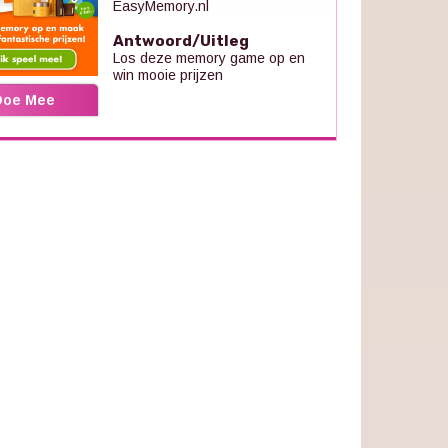
EasyMemory.nl
Antwoord/Uitleg
Los deze memory game op en
win mooie prijzen
Doe Mee