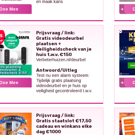
en maak kans
Doe Mee
Prijsvraag / link:
Gratis videodeurbel
plaatsen +
Veiligheidscheck van je
huis t.w.v. €150
Verbeterhuizen.nl/deurbel
Antwoord/Uitleg
Test nu een alarm systeem:
Tijdelijk gratis plaatsing
Doe Mee
videodeurbel en je huis op
veiligheid gecontroleerd t.w.v.
Prijsvraag / link:
Gratis staatslot €17,50
cadeau en winkans elke
dag €1000