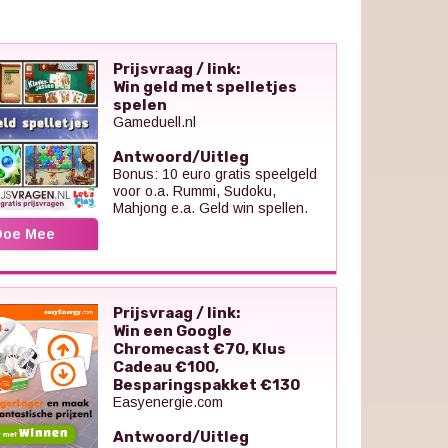
Prijsvraag / link:
Win geld met spelletjes
spelen
Gameduell.nl
Antwoord/Uitleg
Bonus: 10 euro gratis speelgeld
voor o.a. Rummi, Sudoku,
Mahjong e.a. Geld win spellen.
Doe Mee
Prijsvraag / link:
Win een Google
Chromecast €70, Klus
Cadeau €100,
Besparingspakket €130
Easyenergie.com
Antwoord/Uitleg