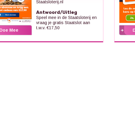
Staatsloterij.nl
Antwoord/Uitleg
Speel mee in de Staatsloterij en
vraag je gratis Staatslot aan
t.w.v. €17,50
Doe Mee