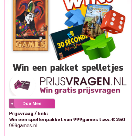
Doe Mee
Prijsvraag / link:
Win een spellenpakket van 999games t.w.v. € 250
999games.nl