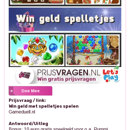
Doe Mee
Prijsvraag / link:
Win geld met spelletjes spelen
Gameduell.nl
Antwoord/Uitleg
Bonus: 10 euro gratis speelgeld voor o.a. Rummi,