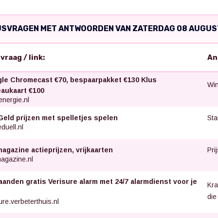
JSVRAGEN MET ANTWOORDEN VAN ZATERDAG 08 AUGUS
svraag / link:
An
le Chromecast €70, bespaarpakket €130 Klus
Win
aukaart €100
nergie.nl
Sta
Geld prijzen met spelletjes spelen
uell.nl
Pri
agazine actieprijzen, vrijkaarten
agazine.nl
aanden gratis Verisure alarm met 24/7 alarmdienst voor je
Kra
die
ure.verbeterthuis.nl