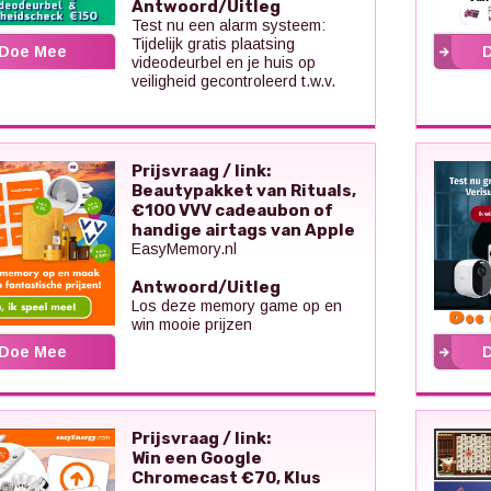
Antwoord/Uitleg
Test nu een alarm systeem:
Tijdelijk gratis plaatsing
Doe Mee
videodeurbel en je huis op
veiligheid gecontroleerd t.w.v.
Prijsvraag / link:
Beautypakket van Rituals,
€100 VVV cadeaubon of
handige airtags van Apple
EasyMemory.nl
Antwoord/Uitleg
Los deze memory game op en
win mooie prijzen
Doe Mee
Prijsvraag / link:
Win een Google
Chromecast €70, Klus