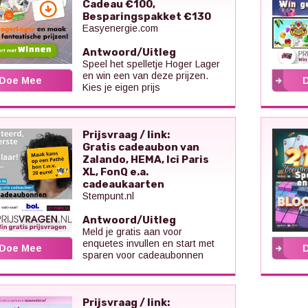
Cadeau €100,
Besparingspakket €130
Easyenergie.com
Antwoord/Uitleg
Speel het spelletje Hoger Lager
en win een van deze prijzen.
Doe Mee
Kies je eigen prijs
Prijsvraag / link:
Gratis cadeaubon van
Zalando, HEMA, Ici Paris
XL, FonQ e.a.
cadeaukaarten
Stempunt.nl
Antwoord/Uitleg
Meld je gratis aan voor
enquetes invullen en start met
Doe Mee
sparen voor cadeaubonnen
Prijsvraag / link: