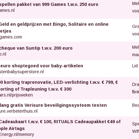
Mel
spellen pakket van 999 Games t.w.v. 250 euro
ames.nl
voo
Geld en geldprijzen met Bingo, Solitaire en online
Gra
letjes
voo
games.com
Mel
cheque van Suntip t.w.v. 200 euro
p.nl
ma
Lid
 euro shoptegoed voor baby-artikelen
stenbabysuperstore.nl
0 korting traprenovatie, LED-verlichting t.w.v. € 799, €
Dra
orting of Trapleuning t.w.v. € 300
fli
irs.nl/prijsweken
Bea
 lang gratis Verisure beveiligingssysteem testen
ure.verbeterthuis.nl
Cadeaukaart t.w.v. € 100, RITUALS Cadeaupakket €49 of
Spe
pple Airtags
WIN
Energy.nl/memory