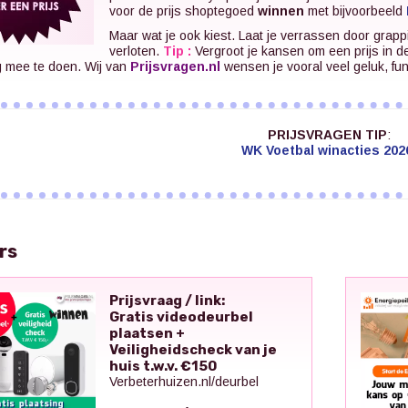
voor de prijs shoptegoed
winnen
met bijvoorbeeld
Maar wat je ook kiest. Laat je verrassen door grapp
verloten.
Tip :
Vergroot je kansen om een prijs in d
g mee te doen. Wij van
Prijsvragen.nl
wensen je vooral veel geluk, fu
PRIJSVRAGEN TIP
:
WK Voetbal winacties 202
rs
Prijsvraag / link:
Gratis videodeurbel
plaatsen +
Veiligheidscheck van je
huis t.w.v. €150
Verbeterhuizen.nl/deurbel