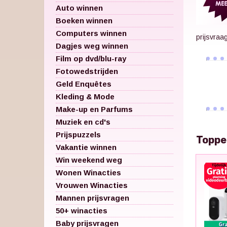
Auto winnen
Boeken winnen
Computers winnen
prijsvraa
Dagjes weg winnen
Film op dvd/blu-ray
Fotowedstrijden
Geld Enquêtes
Kleding & Mode
Make-up en Parfums
Muziek en cd's
Prijspuzzels
Toppe
Vakantie winnen
Win weekend weg
Wonen Winacties
Vrouwen Winacties
Mannen prijsvragen
50+ winacties
Baby prijsvragen