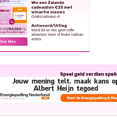
Win een Zalando
cadeaubon €25 met
winactie nieuws
Gratiscadeaus.nl
Antwoord/Uitleg
Word lid en mis geen toffe
winacties meer of leuke cadeau-
acties
Doe Mee
Speel geld verdien spell