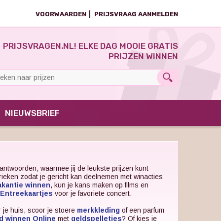
VOORWAARDEN
PRIJSVRAAG AANMELDEN
PRIJSVRAGEN.NL! ELKE DAG MOOIE GRATIS
PRIJZEN WINNEN
NIEUWSBRIEF
antwoorden, waarmee jij de leukste prijzen kunt
brieken zodat je gericht kan deelnemen met winacties
akantie winnen
, kun je kans maken op films en
Entreekaartjes
voor je favoriete concert.
 je huis, scoor je stoere
merkkleding
of een parfum
d winnen Online
met
geldspelletjes
? Of kies je