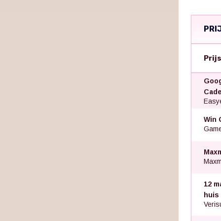
PRI
Prij
Goog
Cade
Easye
Win 
Gamed
Maxm
Maxm
12 m
huis
Veris