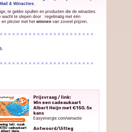
Mail & Winacties
.
ige, te gekke spullen en producten die de winacties
e wacht te slepen door : regelmatig met één
n en plezier met het
winnen
van zoveel prijzen.
6
.
Prijsvraag / link:
Win een cadeaukaart
Albert Heijn met €150, 5x
kans
Easyenergie.com/winactie
Antwoord/Uitleg