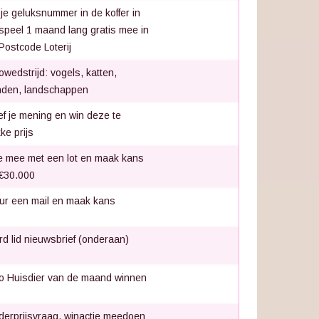
 je geluksnummer in de koffer in
speel 1 maand lang gratis mee in
Postcode Loterij
owedstrijd: vogels, katten,
den, landschappen
f je mening en win deze te
ke prijs
 mee met een lot en maak kans
€30.000
ur een mail en maak kans
d lid nieuwsbrief (onderaan)
o Huisdier van de maand winnen
derprijsvraag, winactie meedoen