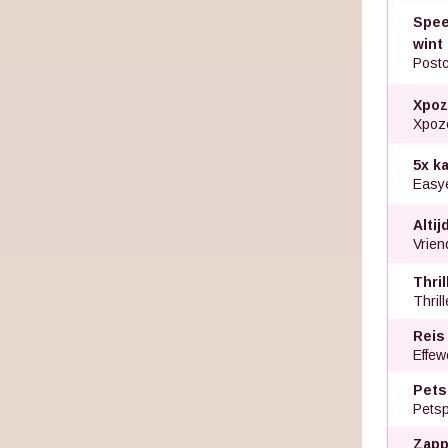
Speel
wint
Postc
Xpoz
Xpoz
5x k
Easye
Altij
Vriend
Thri
Thril
Reis
Effew
Pets
Petsp
Zapp