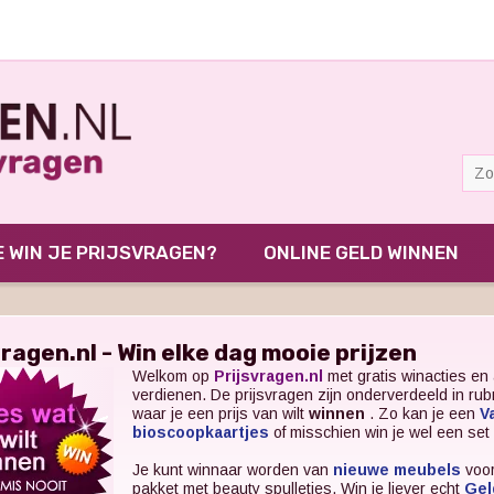
 WIN JE PRIJSVRAGEN?
ONLINE GELD WINNEN
vragen.nl - Win elke dag mooie prijzen
Welkom op
Prijsvragen.nl
met gratis winacties en 
verdienen. De prijsvragen zijn onderverdeeld in ru
waar je een prijs van wilt
winnen
. Zo kan je een
V
bioscoopkaartjes
of misschien win je wel een set
Je kunt winnaar worden van
nieuwe meubels
voor
pakket met beauty spulletjes. Win je liever echt
Gel