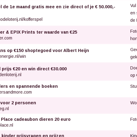
Vul
 de 1e maand gratis mee en zie direct of je € 50.000,-
en 
odeloterij.nl/kofferspel
de 
Fot
er & EPIX Prints ter waarde van €25
er.com
hon
Gee
ans op €150 shoptegoed voor Albert Heijn
nergie.nl/win
gek
Doe
d prijs €20 en win direct €30.000
enloterij.nl
op 
Stu
llers en spannende boeken
lersandmore.com
Wor
 voor 2 personen
eg.nl
Fot
 Place cadeaubon dieren 20 euro
lace.nl
Kin
 kinder prijsvragen en prijzen