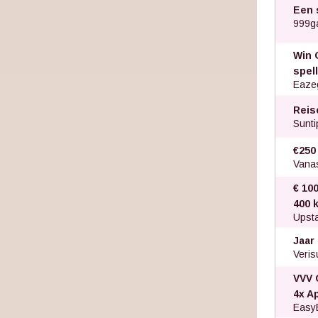
Een 
999g
Win 
spel
Eaze
Reis
Sunti
€250
Vana
€ 100
400 k
Upsta
Jaar
Veris
VVV 
4x A
Easy