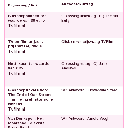
Antwoord/Uitleg
Prijsvraag / link:
Bioscoopbonnen ter
Oplossing filmvraag : B ) The Ant
waarde van 30 euro
Bully
Tvfilm.nl
TV en film prijzen,
Click en win prijsvraag TVFilm
prijspuzzel, dvd's
Tvfilm.nl
Netflixbon ter waarde
Oplossing vraag : C) Julie
van € 25
Andrews
Tvfilm.nl
Bioscooptickets voor
Win Antwoord : Flowervale Street
The End of Oak Street
film met prehistorische
wezens
Tvfilm.nl
Van Denksport Het
Win Antwoord : Arnold Wegh
iconische Televisie
Puzzelboek