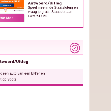
Antwoord/Uitleg
Speel mee in de Staatsloterij en
vraag je gratis Staatslot aan
t.w.v. €17,50
Doe Mee
twoord/Uitleg
t een auto van een BN'er en
t op Spots