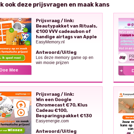
k ook deze prijsvragen en maak kans
Prijsvraag / link:
Beautypakket van Rituals,
€100 VVV cadeaubon of
handige airtags van Apple
EasyMemory.nl
Antwoord/Uitleg
Los deze memory game op en
win mooie prijzen
Doe Mee
Prijsvraag / link:
Win een Google
Chromecast €70, Klus
Cadeau €100,
Besparingspakket €130
Easyenergie.com
Antwoord/Uitleg