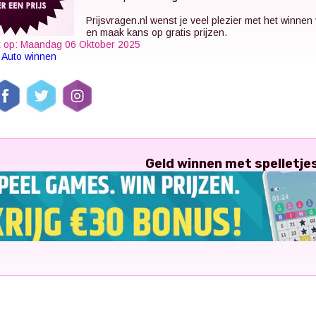
Prijsvragen.nl
wenst je veel plezier met het winnen
en maak kans op gratis prijzen.
t op: Maandag 06 Oktober 2025
k
Auto winnen
Geld winnen met spelletje