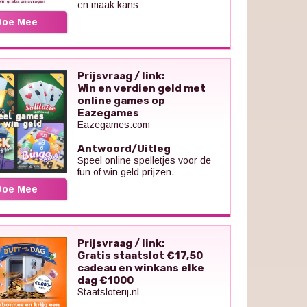
en maak kans
Doe Mee
Prijsvraag / link:
Win en verdien geld met
online games op
Eazegames
Eazegames.com
Antwoord/Uitleg
Speel online spelletjes voor de
fun of win geld prijzen.
Doe Mee
Prijsvraag / link:
Gratis staatslot €17,50
cadeau en winkans elke
dag €1000
Staatsloterij.nl