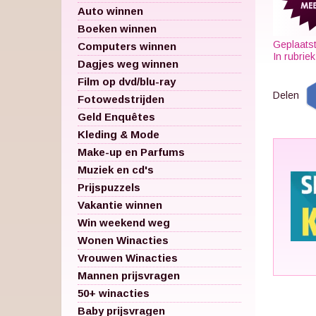
Auto winnen
Boeken winnen
Geplaats
Computers winnen
In rubrie
Dagjes weg winnen
Film op dvd/blu-ray
Delen
Fotowedstrijden
Geld Enquêtes
Kleding & Mode
Make-up en Parfums
Muziek en cd's
Prijspuzzels
Vakantie winnen
Win weekend weg
Wonen Winacties
Vrouwen Winacties
Mannen prijsvragen
50+ winacties
Baby prijsvragen