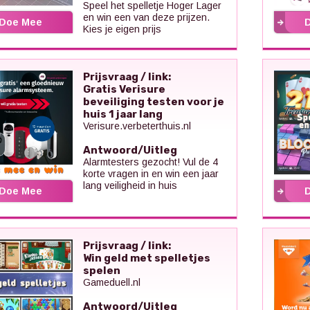
Speel het spelletje Hoger Lager
en win een van deze prijzen.
Doe Mee
Kies je eigen prijs
Prijsvraag / link:
Gratis Verisure
beveiliging testen voor je
huis 1 jaar lang
Verisure.verbeterthuis.nl
Antwoord/Uitleg
Alarmtesters gezocht! Vul de 4
korte vragen in en win een jaar
lang veiligheid in huis
Doe Mee
Prijsvraag / link:
Win geld met spelletjes
spelen
Gameduell.nl
Antwoord/Uitleg