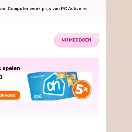
 van
Computer week prijs van PC Active
en
NU MEEDOEN
s spelen