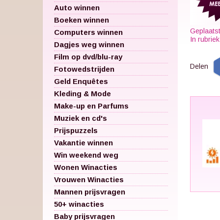
Auto winnen
Boeken winnen
Geplaats
Computers winnen
In rubrie
Dagjes weg winnen
Film op dvd/blu-ray
Delen
Fotowedstrijden
Geld Enquêtes
Kleding & Mode
Make-up en Parfums
Muziek en cd's
Prijspuzzels
Vakantie winnen
Win weekend weg
Wonen Winacties
Vrouwen Winacties
Mannen prijsvragen
50+ winacties
Baby prijsvragen