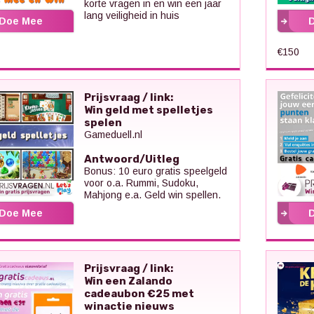
korte vragen in en win een jaar
lang veiligheid in huis
Doe Mee
€150
Prijsvraag / link:
Win geld met spelletjes
spelen
Gameduell.nl
Antwoord/Uitleg
Bonus: 10 euro gratis speelgeld
voor o.a. Rummi, Sudoku,
Mahjong e.a. Geld win spellen.
Doe Mee
Prijsvraag / link:
Win een Zalando
cadeaubon €25 met
winactie nieuws