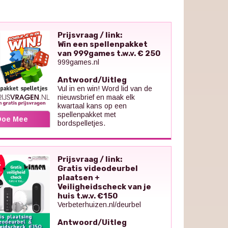
Prijsvraag / link:
Win een spellenpakket
van 999games t.w.v. € 250
999games.nl
Antwoord/Uitleg
Vul in en win! Word lid van de
nieuwsbrief en maak elk
kwartaal kans op een
spellenpakket met
Doe Mee
bordspelletjes.
Prijsvraag / link:
Gratis videodeurbel
plaatsen +
Veiligheidscheck van je
huis t.w.v. €150
Verbeterhuizen.nl/deurbel
Antwoord/Uitleg