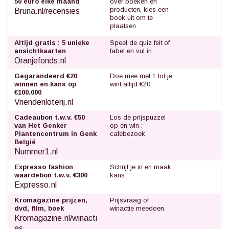
50 euro elke maand
over boeken en
producten, kies een
Bruna.nl/recensies
boek uit om te
plaatsen
Altijd gratis : 5 unieke
Speel de quiz feit of
ansichtkaarten
fabel en vul in
Oranjefonds.nl
Gegarandeerd €20
Doe mee met 1 lot je
winnen en kans op
wint altijd €20
€100.000
Vriendenloterij.nl
Cadeaubon t.w.v. €50
Los de prijspuzzel
van Het Genker
op en win :
Plantencentrum in Genk
cafebezoek
België
Nummer1.nl
Expresso fashion
Schrijf je in en maak
waardebon t.w.v. €300
kans
Expresso.nl
Kromagazine prijzen,
Prijsvraag of
dvd, film, boek
winactie meedoen
Kromagazine.nl/winacti
es