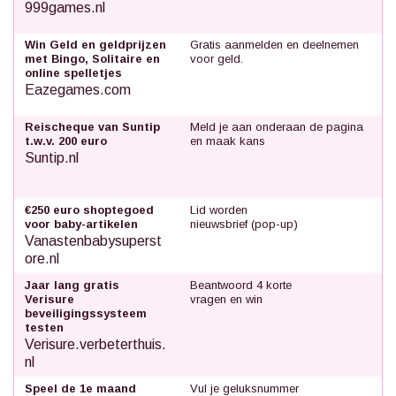
999games.nl
Win Geld en geldprijzen
Gratis aanmelden en deelnemen
met Bingo, Solitaire en
voor geld.
online spelletjes
Eazegames.com
Reischeque van Suntip
Meld je aan onderaan de pagina
t.w.v. 200 euro
en maak kans
Suntip.nl
€250 euro shoptegoed
Lid worden
voor baby-artikelen
nieuwsbrief (pop-up)
Vanastenbabysuperst
ore.nl
Jaar lang gratis
Beantwoord 4 korte
Verisure
vragen en win
beveiligingssysteem
testen
Verisure.verbeterthuis.
nl
Speel de 1e maand
Vul je geluksnummer