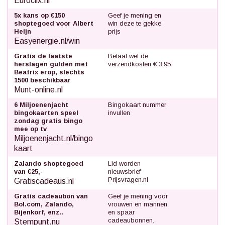
Euroclix.nl
5x kans op €150
Geef je mening en
shoptegoed voor Albert
win deze te gekke
Heijn
prijs
Easyenergie.nl/win
Gratis de laatste
Betaal wel de
herslagen gulden met
verzendkosten € 3,95
Beatrix erop, slechts
1500 beschikbaar
Munt-online.nl
6 Miljoenenjacht
Bingokaart nummer
bingokaarten speel
invullen
zondag gratis bingo
mee op tv
Miljoenenjacht.nl/bingo
kaart
Zalando shoptegoed
Lid worden
van €25,-
nieuwsbrief
Prijsvragen.nl
Gratiscadeaus.nl
Gratis cadeaubon van
Geef je mening voor
Bol.com, Zalando,
vrouwen en mannen
Bijenkorf, enz..
en spaar
cadeaubonnen.
Stempunt.nu