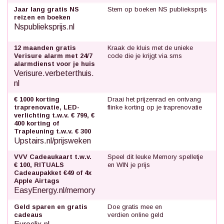
Jaar lang gratis NS
Stem op boeken NS publieksprijs
reizen en boeken
Nspublieksprijs.nl
12 maanden gratis
Kraak de kluis met de unieke
Verisure alarm met 24/7
code die je krijgt via sms
alarmdienst voor je huis
Verisure.verbeterthuis.
nl
€ 1000 korting
Draai het prijzenrad en ontvang
traprenovatie, LED-
flinke korting op je traprenovatie
verlichting t.w.v. € 799, €
400 korting of
Trapleuning t.w.v. € 300
Upstairs.nl/prijsweken
VVV Cadeaukaart t.w.v.
Speel dit leuke Memory spelletje
€ 100, RITUALS
en WIN je prijs
Cadeaupakket €49 of 4x
Apple Airtags
EasyEnergy.nl/memory
Geld sparen en gratis
Doe gratis mee en
cadeaus
verdien online geld