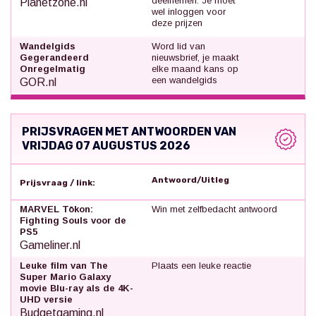
deelnemen. Je moet
Planetzone.nl
wel inloggen voor
deze prijzen
Wandelgids
Word lid van
Gegerandeerd
nieuwsbrief, je maakt
Onregelmatig
elke maand kans op
een wandelgids
GOR.nl
PRIJSVRAGEN MET ANTWOORDEN VAN
VRIJDAG 07 AUGUSTUS 2026
Antwoord/Uitleg
Prijsvraag / link:
MARVEL Tōkon:
Win met zelfbedacht antwoord
Fighting Souls voor de
PS5
Gameliner.nl
Leuke film van The
Plaats een leuke reactie
Super Mario Galaxy
movie Blu-ray als de 4K-
UHD versie
Budgetgaming.nl