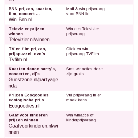
BNN prijzen, kaarten,
Mail & win prijsvraag
film, concert ...
voor BNN lid
Win-Bnn.nl
Televizier prijzen
Win een Televizier
winnen
prijsvraag
Televizier.nl/winnen
TV en film prijzen,
Click en win
prijspuzzel, dvd's
prijsvraag TVFilm
Tvfilm.nl
Kaarten dance party's,
Sms winacties deze
concerten, dj's
zijn gratis
Guestzone.nl/partyage
nda
Prijzen Ecogoodies
Vul prijsvraag in en
ecologische prijs
maak kans
Ecogoodies.nl
Gaaf voor kinderen
Win winactie of
prijzen winnen
kinderprijsvraag
Gaafvoorkinderen.nl/wi
nnen