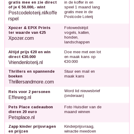
gratis mee en zie direct
in de koffer in en
of je € 50.000,- wint
speel 1 maand lang
gratis mee in de
Postcodeloterij.nl/koffe
Postcode Loterij
rspel
Xpozer & EPIX Prints
Fotowedstrijd:
ter waarde van €25
vogels, katten,
honden,
Xpozer.com
landschappen
Altijd prijs €20 en win
Doe mee met een lot
direct €30.000
en maak kans op
€30.000
Vriendenloterij.nl
Thrillers en spannende
Stuur een mail en
boeken
maak kans
Thrillersandmore.com
Word lid nieuwsbrief
Reis voor 2 personen
(onderaan)
Effeweg.nl
Pets Place cadeaubon
Foto Huisdier van de
dieren 20 euro
maand winnen
Petsplace.nl
Zapp kinder prijsvragen
Kinderprijsvraag,
en prijzen
winactie meedoen