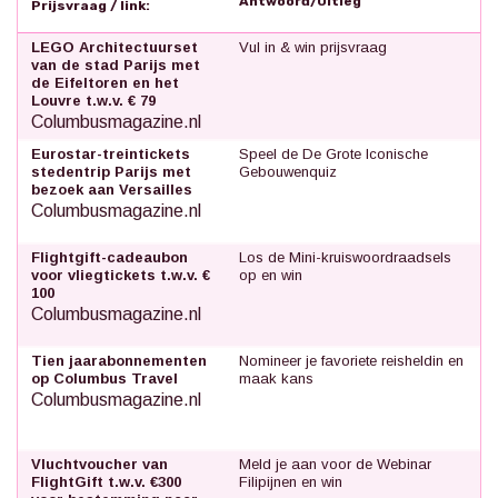
Antwoord/Uitleg
Prijsvraag / link:
LEGO Architectuurset
Vul in & win prijsvraag
van de stad Parijs met
de Eifeltoren en het
Louvre t.w.v. € 79
Columbusmagazine.nl
Eurostar-treintickets
Speel de De Grote Iconische
stedentrip Parijs met
Gebouwenquiz
bezoek aan Versailles
Columbusmagazine.nl
Flightgift-cadeaubon
Los de Mini-kruiswoordraadsels
voor vliegtickets t.w.v. €
op en win
100
Columbusmagazine.nl
Tien jaarabonnementen
Nomineer je favoriete reisheldin en
op Columbus Travel
maak kans
Columbusmagazine.nl
Vluchtvoucher van
Meld je aan voor de Webinar
FlightGift t.w.v. €300
Filipijnen en win