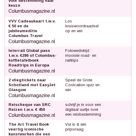
voor bestemming naar
keuze
Columbusmagazine.nl
VVV Cadeaukaart t.w.v.
Los
€ 50 en de
kruiswoordraadsel
jubileumeditie
op en win
Columbus Travel
Columbusmagazine.nl
Interrail Global pass
Fotowedstrijd :
t.w.v. €286 of Columbus-
mooiste road- en
koffietafelboek
railtrips
Roadtrips in Europa
Columbusmagazine.nl
2 vliegtickets naar
Speel de Grote
Schotland met EasyJet
Coolcation-quiz en
Glasgow
win
Columbusmagazine.nl
Reischeque van SRC
schrijf je in voor een
Reizen t.w.v. € 450
digitaal uurtje over
een reisbestemming
Columbusmagazine.nl
The Art Travel Book
Vul in & win
veertig iconische
prijsvraag
kunstwerken die een