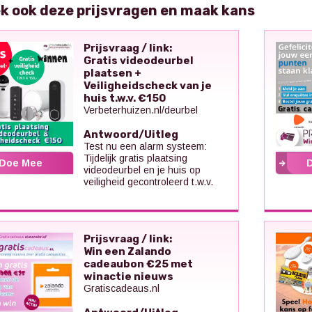
k ook deze prijsvragen en maak kans
Prijsvraag / link:
Gratis videodeurbel
plaatsen +
Veiligheidscheck van je
huis t.w.v. €150
Verbeterhuizen.nl/deurbel
Antwoord/Uitleg
Test nu een alarm systeem:
Tijdelijk gratis plaatsing
Doe Mee
videodeurbel en je huis op
veiligheid gecontroleerd t.w.v.
Prijsvraag / link:
Win een Zalando
cadeaubon €25 met
winactie nieuws
Gratiscadeaus.nl