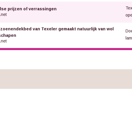
Tex
lse prijzen of verrassingen
.net
op
izoenendekbed van Texeler gemaakt natuurlijk van wol
Doe
schapen
lam
.net