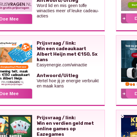
Antwoord/Uitleg
Word lid en mis geen toffe
winacties meer of leuke cadeau-
acties
Doe Mee
Prijsvraag / link:
Win een cadeaukaart
Albert Heijn met €150, 5x
kans
Easyenergie.com/winactie
Antwoord/Uitleg
Vertel hoe jij je energie verbruikt
en maak kans
Doe Mee
Prijsvraag / link:
Win en verdien geld met
online games op
Eazegames