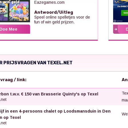
Eazegames.com
Antwoord/Uitleg
Speel online spelletjes voor de
fun of win geld prijzen.
Doe Mee
R PRIJSVRAGEN VAN TEXEL.NET
svraag / link:
An
Tex
rbon t.w.v. € 150 van Brasserie Quinty's op Texel
.net
maa
lijf in een 4-persoons chalet op Loodsmansduin in Den
Wel
n op Texel
.net