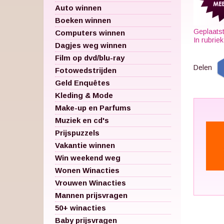
Auto winnen
Boeken winnen
Geplaatst
Computers winnen
In rubrie
Dagjes weg winnen
Film op dvd/blu-ray
Delen
Fotowedstrijden
Geld Enquêtes
Kleding & Mode
Make-up en Parfums
Muziek en cd's
Prijspuzzels
Vakantie winnen
Win weekend weg
Wonen Winacties
Vrouwen Winacties
Mannen prijsvragen
50+ winacties
Baby prijsvragen