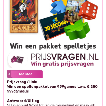
Doe Mee
Prijsvraag / link:
Win een spellenpakket van 999games t.w.v. € 250
999games.nl
Antwoord/Uitleg
Vul in en win! Word lid van de nieuwsbrief en maak elk