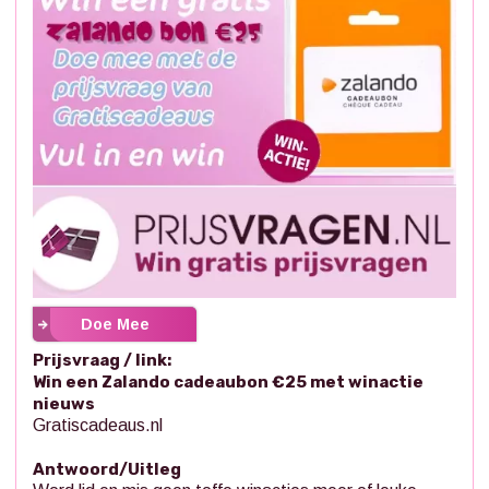
Doe Mee
Prijsvraag / link:
Win een Zalando cadeaubon €25 met winactie
nieuws
Gratiscadeaus.nl
Antwoord/Uitleg