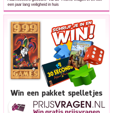
een jaar lang veiligheid in huis