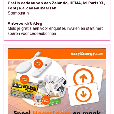
Gratis cadeaubon van Zalando, HEMA, Ici Paris XL,
FonQ e.a. cadeaukaarten
Stempunt.nl
Antwoord/Uitleg
Meld je gratis aan voor enquetes invullen en start met
sparen voor cadeaubonnen