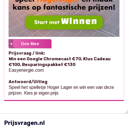
Doe Mee
Prijsvraag / link:
Win een Google Chromecast €70, Klus Cadeau
€100, Besparingspakket €130
Easyenergie.com
Antwoord/Uitleg
Speel het spelletje Hoger Lager en win een van deze
prijzen. Kies je eigen prijs
Prijsvragen.nl