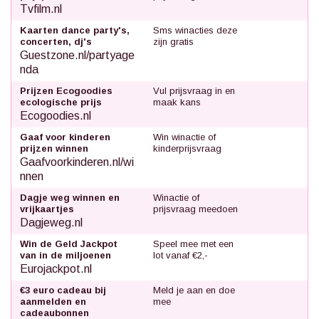
Tvfilm.nl
Kaarten dance party's,
Sms winacties deze
concerten, dj's
zijn gratis
Guestzone.nl/partyage
nda
Prijzen Ecogoodies
Vul prijsvraag in en
ecologische prijs
maak kans
Ecogoodies.nl
Gaaf voor kinderen
Win winactie of
prijzen winnen
kinderprijsvraag
Gaafvoorkinderen.nl/wi
nnen
Dagje weg winnen en
Winactie of
vrijkaartjes
prijsvraag meedoen
Dagjeweg.nl
Win de Geld Jackpot
Speel mee met een
van in de miljoenen
lot vanaf €2,-
Eurojackpot.nl
€3 euro cadeau bij
Meld je aan en doe
aanmelden en
mee
cadeaubonnen