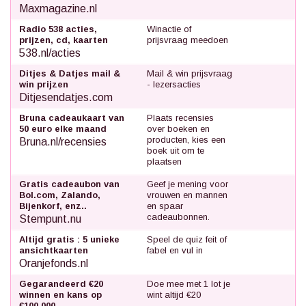
Maxmagazine.nl
Radio 538 acties,
Winactie of
prijzen, cd, kaarten
prijsvraag meedoen
538.nl/acties
Ditjes & Datjes mail &
Mail & win prijsvraag
win prijzen
- lezersacties
Ditjesendatjes.com
Bruna cadeaukaart van
Plaats recensies
50 euro elke maand
over boeken en
producten, kies een
Bruna.nl/recensies
boek uit om te
plaatsen
Gratis cadeaubon van
Geef je mening voor
Bol.com, Zalando,
vrouwen en mannen
Bijenkorf, enz..
en spaar
cadeaubonnen.
Stempunt.nu
Altijd gratis : 5 unieke
Speel de quiz feit of
ansichtkaarten
fabel en vul in
Oranjefonds.nl
Gegarandeerd €20
Doe mee met 1 lot je
winnen en kans op
wint altijd €20
€100.000