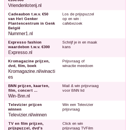
Vriendenloterij.nl
Cadeaubon t.w.v. €50
Los de prijspuzzel
van Het Genker
op en win :
Plantencentrum in Genk
cafebezoek
België
Nummer1.nl
Expresso fashion
Schrijf je in en maak
waardebon t.w.v. €300
kans
Expresso.nl
Kromagazine prijzen,
Prijsvraag of
dvd, film, boek
winactie meedoen
Kromagazine.nl/winacti
es
BNN prijzen, kaarten,
Mail & win prijsvraag
film, concert ...
voor BNN lid
Win-Bnn.nl
Televizier prijzen
Win een Televizier
winnen
prijsvraag
Televizier.nl/winnen
TV en film prijzen,
Click en win
prijspuzzel, dvd's
prijsvraag TVFilm