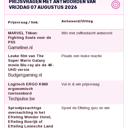
PRIJSVRAGEN MET ANTWOORDEN VAN
VRIJDAG 07 AUGUSTUS 2026
Antwoord/Uitleg
Prijsvraag / link:
MARVEL Tōkon:
Win met zelfbedacht antwoord
Fighting Souls voor de
PS5
Gameliner.nl
Leuke film van The
Plaats een leuke reactie
Super Mario Galaxy
movie Blu-ray als de 4K-
UHD versie
Budgetgaming.nl
Logitech ERGO K860
Vul in & win prijsvraag
ergonomisch
toetsenbord
Techpulse.be
Sprookjesachtige
Speel de Efteling quiz en win
overnachting in het
Efteling Wonder Hotel,
Efteling Bosrijk of
Efteling Loonsche Land