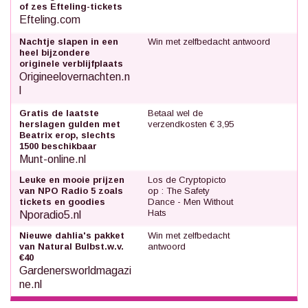
of zes Efteling-tickets
Efteling.com
Nachtje slapen in een
Win met zelfbedacht antwoord
heel bijzondere
originele verblijfplaats
Origineelovernachten.n
l
Gratis de laatste
Betaal wel de
herslagen gulden met
verzendkosten € 3,95
Beatrix erop, slechts
1500 beschikbaar
Munt-online.nl
Leuke en mooie prijzen
Los de Cryptopicto
van NPO Radio 5 zoals
op : The Safety
tickets en goodies
Dance - Men Without
Hats
Nporadio5.nl
Nieuwe dahlia's pakket
Win met zelfbedacht
van Natural Bulbst.w.v.
antwoord
€40
Gardenersworldmagazi
ne.nl