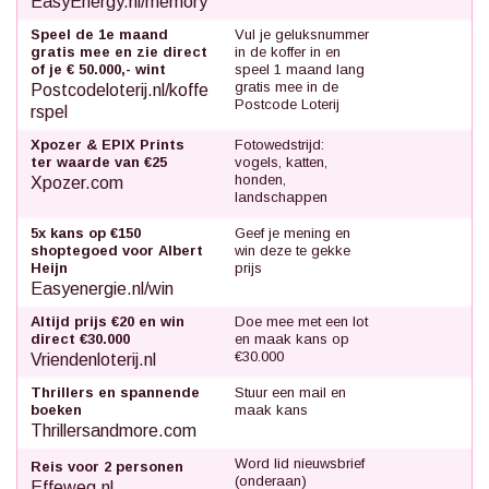
EasyEnergy.nl/memory
Speel de 1e maand
Vul je geluksnummer
gratis mee en zie direct
in de koffer in en
of je € 50.000,- wint
speel 1 maand lang
gratis mee in de
Postcodeloterij.nl/koffe
Postcode Loterij
rspel
Xpozer & EPIX Prints
Fotowedstrijd:
ter waarde van €25
vogels, katten,
honden,
Xpozer.com
landschappen
5x kans op €150
Geef je mening en
shoptegoed voor Albert
win deze te gekke
Heijn
prijs
Easyenergie.nl/win
Altijd prijs €20 en win
Doe mee met een lot
direct €30.000
en maak kans op
€30.000
Vriendenloterij.nl
Thrillers en spannende
Stuur een mail en
boeken
maak kans
Thrillersandmore.com
Word lid nieuwsbrief
Reis voor 2 personen
(onderaan)
Effeweg.nl