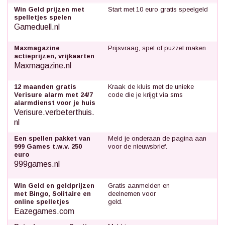
Win Geld prijzen met
Start met 10 euro gratis speelgeld
spelletjes spelen
Gameduell.nl
Maxmagazine
Prijsvraag, spel of puzzel maken
actieprijzen, vrijkaarten
Maxmagazine.nl
12 maanden gratis
Kraak de kluis met de unieke
Verisure alarm met 24/7
code die je krijgt via sms
alarmdienst voor je huis
Verisure.verbeterthuis.
nl
Een spellen pakket van
Meld je onderaan de pagina aan
999 Games t.w.v. 250
voor de nieuwsbrief.
euro
999games.nl
Win Geld en geldprijzen
Gratis aanmelden en
met Bingo, Solitaire en
deelnemen voor
online spelletjes
geld.
Eazegames.com