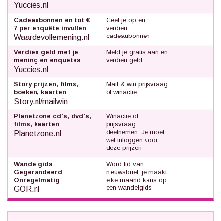
Yuccies.nl
Cadeaubonnen en tot €
Geef je op en
7 per enquête invullen
verdien
cadeaubonnen
Waardevollemening.nl
Verdien geld met je
Meld je gratis aan en
mening en enquetes
verdien geld
Yuccies.nl
Story prijzen, films,
Mail & win prijsvraag
boeken, kaarten
of winactie
Story.nl/mailwin
Planetzone cd's, dvd's,
Winactie of
films, kaarten
prijsvraag
deelnemen. Je moet
Planetzone.nl
wel inloggen voor
deze prijzen
Wandelgids
Word lid van
Gegerandeerd
nieuwsbrief, je maakt
Onregelmatig
elke maand kans op
een wandelgids
GOR.nl