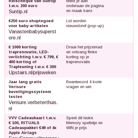
Reischeque van Suntip
Meld je aan
t.w.v. 200 euro
onderaan de pagina
en maak kans
Suntip.nl
€250 euro shoptegoed
Lid worden
voor baby-artikelen
nieuwsbrief (pop-up)
Vanastenbabysuperst
ore.nl
€ 1000 korting
Draai het prijzenrad
traprenovatie, LED-
en ontvang flinke
verlichting t.w.v. € 799, €
korting op je
400 korting of
traprenovatie
Trapleuning t.w.v. € 300
Upstairs.nl/prijsweken
Jaar lang gratis
Beantwoord 4 korte
Verisure
vragen en win
beveiligingssysteem
testen
Verisure.verbeterthuis.
nl
VVV Cadeaukaart t.w.v.
Speel dit leuke
€ 100, RITUALS
Memory spelletje en
Cadeaupakket €49 of 4x
WIN je prijs
Apple Airtags