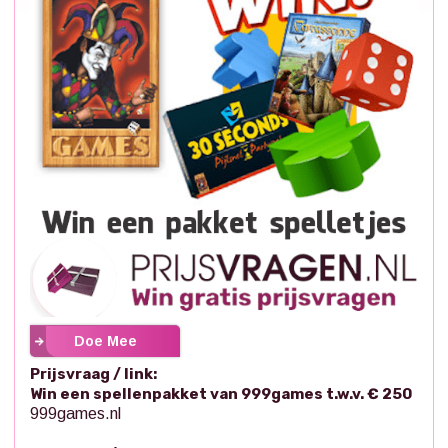
Doe Mee
Prijsvraag / link:
Win een spellenpakket van 999games t.w.v. € 250
999games.nl