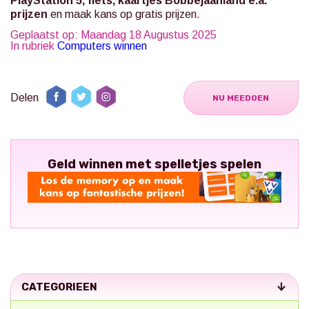
PlayStation 5, fiets, kaartjes Bobbejaanland e.a.
prijzen
en maak kans op gratis prijzen.
Geplaatst op: Maandag 18 Augustus 2025
In rubriek
Computers winnen
Delen
NU MEEDOEN
Geld winnen met spelletjes spelen
CATEGORIEEN