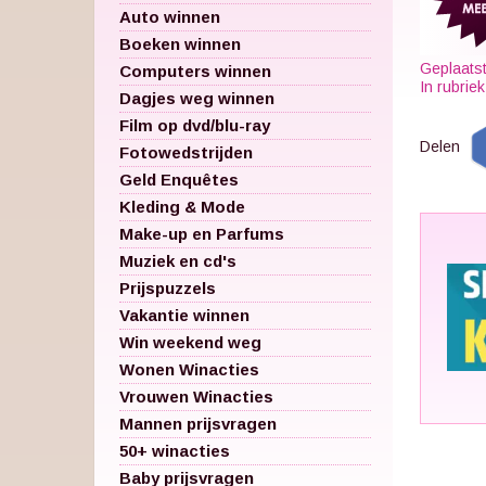
Auto winnen
Boeken winnen
Geplaats
Computers winnen
In rubrie
Dagjes weg winnen
Film op dvd/blu-ray
Delen
Fotowedstrijden
Geld Enquêtes
Kleding & Mode
Make-up en Parfums
Muziek en cd's
Prijspuzzels
Vakantie winnen
Win weekend weg
Wonen Winacties
Vrouwen Winacties
Mannen prijsvragen
50+ winacties
Baby prijsvragen