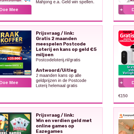
Mahjong e.a. Geld win spellen.
Doe Mee
Prijsvraag / link:
Gratis 2 maanden
meespelen Postcode
Loterij en kans op geld €5
miljoen
Postcodeloterij.nl/gratis
Antwoord/Uitleg
2 maanden kans op alle
geldprijzen in de Postcode
Doe Mee
Loterij helemaal gratis
€150
Prijsvraag / link:
Win en verdien geld met
online games op
Eazegames