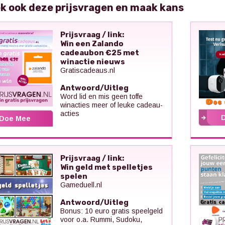
k ook deze prijsvragen en maak kans
Prijsvraag / link:
Win een Zalando
cadeaubon €25 met
winactie nieuws
Gratiscadeaus.nl
Antwoord/Uitleg
Word lid en mis geen toffe
winacties meer of leuke cadeau-
acties
Doe Mee
Prijsvraag / link:
Win geld met spelletjes
spelen
Gameduell.nl
Antwoord/Uitleg
Bonus: 10 euro gratis speelgeld
voor o.a. Rummi, Sudoku,