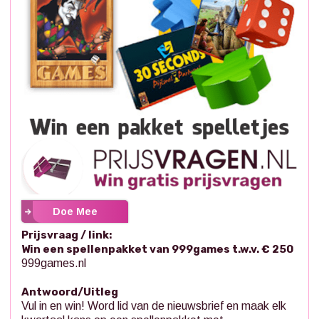
Doe Mee
Prijsvraag / link:
Win een spellenpakket van 999games t.w.v. € 250
999games.nl
Antwoord/Uitleg
Vul in en win! Word lid van de nieuwsbrief en maak elk