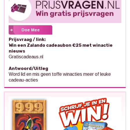
Doe Mee
Prijsvraag / link:
Win een Zalando cadeaubon €25 met winactie
nieuws
Gratiscadeaus.nl
Antwoord/Uitleg
Word lid en mis geen toffe winacties meer of leuke
cadeau-acties