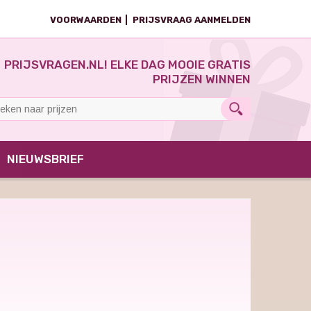
VOORWAARDEN
PRIJSVRAAG AANMELDEN
PRIJSVRAGEN.NL! ELKE DAG MOOIE GRATIS
PRIJZEN WINNEN
NIEUWSBRIEF