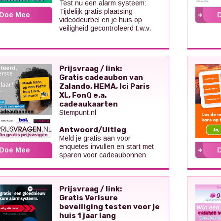
Test nu een alarm systeem:
Tijdelijk gratis plaatsing
Doe Mee
videodeurbel en je huis op
veiligheid gecontroleerd t.w.v.
Prijsvraag / link:
Gratis cadeaubon van
Zalando, HEMA, Ici Paris
XL, FonQ e.a.
cadeaukaarten
Stempunt.nl
Antwoord/Uitleg
Meld je gratis aan voor
enquetes invullen en start met
Doe Mee
sparen voor cadeaubonnen
Prijsvraag / link:
Gratis Verisure
beveiliging testen voor je
huis 1 jaar lang