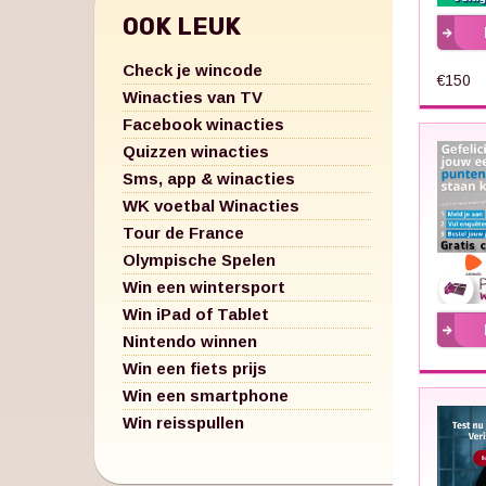
OOK LEUK
Check je wincode
€150
Winacties van TV
Facebook winacties
Quizzen winacties
Sms, app & winacties
WK voetbal Winacties
Tour de France
Olympische Spelen
Win een wintersport
Win iPad of Tablet
Nintendo winnen
Win een fiets prijs
Win een smartphone
Win reisspullen