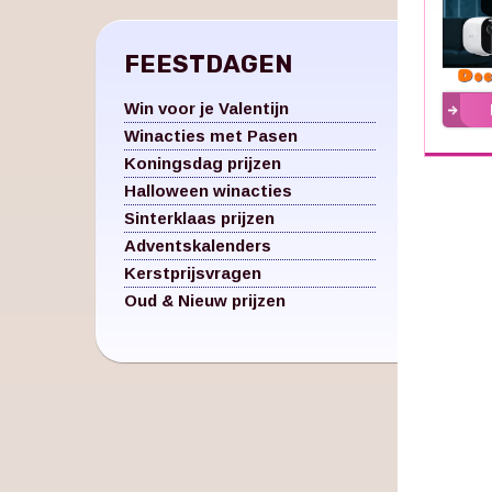
FEESTDAGEN
Win voor je Valentijn
Winacties met Pasen
Koningsdag prijzen
Halloween winacties
Sinterklaas prijzen
Adventskalenders
Kerstprijsvragen
Oud & Nieuw prijzen