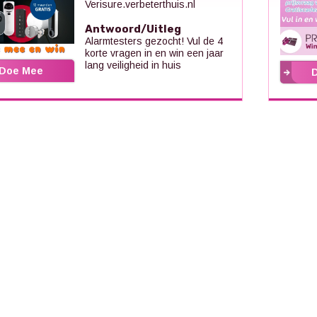
Verisure.verbeterthuis.nl
Antwoord/Uitleg
Alarmtesters gezocht! Vul de 4
korte vragen in en win een jaar
lang veiligheid in huis
Doe Mee