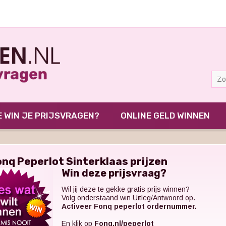
 WIN JE PRIJSVRAGEN?
ONLINE GELD WINNEN
onq Peperlot Sinterklaas prijzen
Win deze prijsvraag?
Wil jij deze te gekke gratis prijs winnen?
Volg onderstaand win Uitleg/Antwoord op.
Activeer Fonq peperlot ordernummer.
En klik op
Fonq.nl/peperlot