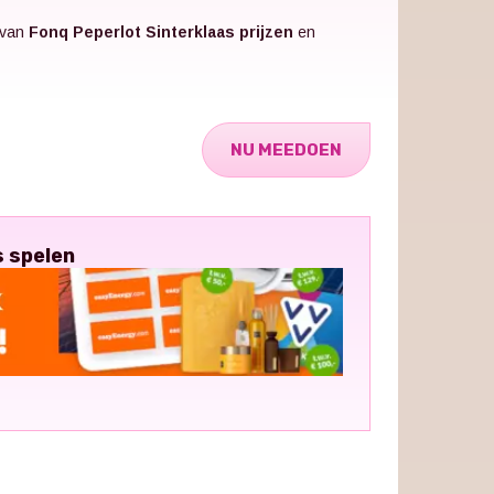
 van
Fonq Peperlot Sinterklaas prijzen
en
NU MEEDOEN
s spelen