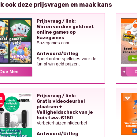
k ook deze prijsvragen en maak kans
Prijsvraag / link:
Win en verdien geld met
online games op
Eazegames
Eazegames.com
Antwoord/Uitleg
Speel online spelletjes voor de
fun of win geld prijzen.
Doe Mee
Prijsvraag / link:
Gratis videodeurbel
plaatsen +
Veiligheidscheck van je
huis t.w.v. €150
Verbeterhuizen.nl/deurbel
Antwoord/Uitleg