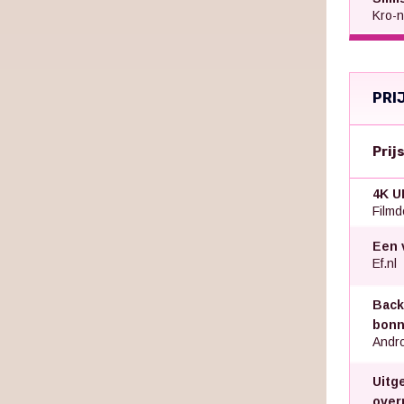
Kro-n
PRI
Prij
4K U
Filmd
Een 
Ef.nl
Back
bon
Andro
Uitg
over