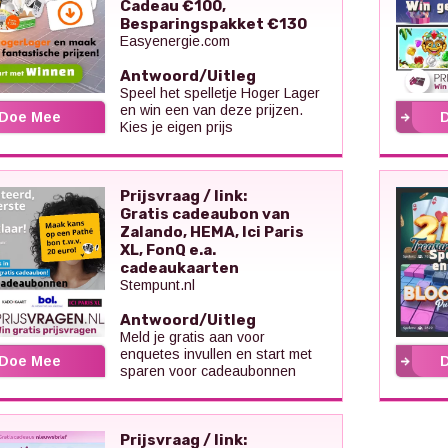
Cadeau €100,
Besparingspakket €130
Easyenergie.com
Antwoord/Uitleg
Speel het spelletje Hoger Lager
en win een van deze prijzen.
Doe Mee
Kies je eigen prijs
Prijsvraag / link:
Gratis cadeaubon van
Zalando, HEMA, Ici Paris
XL, FonQ e.a.
cadeaukaarten
Stempunt.nl
Antwoord/Uitleg
Meld je gratis aan voor
enquetes invullen en start met
Doe Mee
sparen voor cadeaubonnen
Prijsvraag / link: