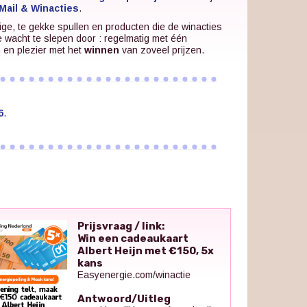
Mail & Winacties
.
ige, te gekke spullen en producten die de winacties
e wacht te slepen door : regelmatig met één
n en plezier met het
winnen
van zoveel prijzen.
6
.
Prijsvraag / link:
Win een cadeaukaart
Albert Heijn met €150, 5x
kans
Easyenergie.com/winactie
Antwoord/Uitleg