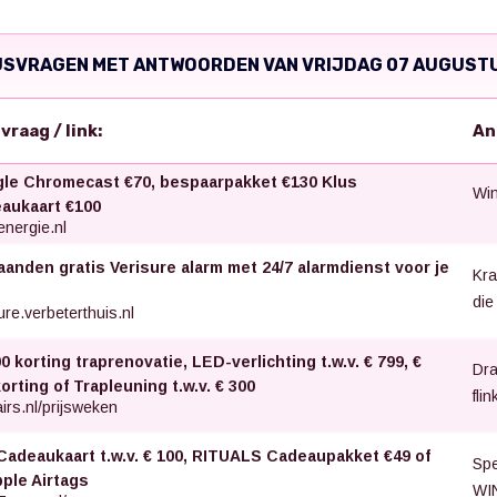
JSVRAGEN MET ANTWOORDEN VAN VRIJDAG 07 AUGUST
svraag / link:
An
le Chromecast €70, bespaarpakket €130 Klus
Win
aukaart €100
nergie.nl
aanden gratis Verisure alarm met 24/7 alarmdienst voor je
Kra
die
ure.verbeterthuis.nl
0 korting traprenovatie, LED-verlichting t.w.v. € 799, €
Dra
orting of Trapleuning t.w.v. € 300
fli
irs.nl/prijsweken
Cadeaukaart t.w.v. € 100, RITUALS Cadeaupakket €49 of
Spe
pple Airtags
WIN