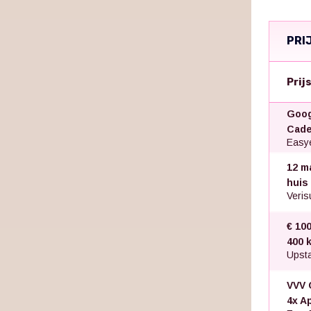
PRI
Prij
Goog
Cade
Easye
12 m
huis
Veris
€ 100
400 k
Upsta
VVV 
4x A