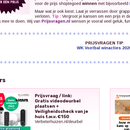
voor de prijs shoptegoed
winnen
met bijvoorbeeld
Maar wat je ook kiest. Laat je verrassen door grapp
verloten.
Tip :
Vergroot je kansen om een prijs in d
g mee te doen. Wij van
Prijsvragen.nl
wensen je vooral veel geluk, fu
PRIJSVRAGEN TIP
:
WK Voetbal winacties 202
rs
Prijsvraag / link:
Gratis videodeurbel
plaatsen +
Veiligheidscheck van je
huis t.w.v. €150
Verbeterhuizen.nl/deurbel