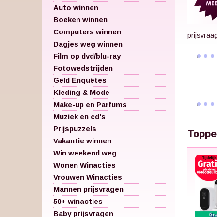
Auto winnen
Boeken winnen
Computers winnen
prijsvraa
Dagjes weg winnen
Film op dvd/blu-ray
Fotowedstrijden
Geld Enquêtes
Kleding & Mode
Make-up en Parfums
Muziek en cd's
Prijspuzzels
Toppe
Vakantie winnen
Win weekend weg
Wonen Winacties
Vrouwen Winacties
Mannen prijsvragen
50+ winacties
Baby prijsvragen