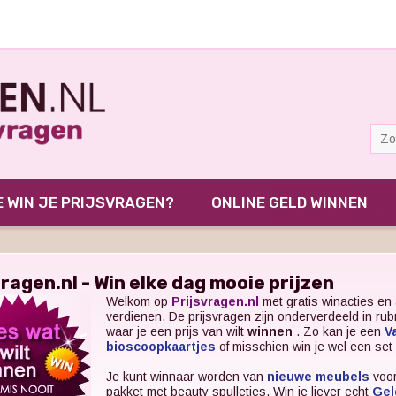
 WIN JE PRIJSVRAGEN?
ONLINE GELD WINNEN
vragen.nl - Win elke dag mooie prijzen
Welkom op
Prijsvragen.nl
met gratis winacties en 
verdienen. De prijsvragen zijn onderverdeeld in ru
waar je een prijs van wilt
winnen
. Zo kan je een
V
bioscoopkaartjes
of misschien win je wel een set
Je kunt winnaar worden van
nieuwe meubels
voor
pakket met beauty spulletjes. Win je liever echt
Gel