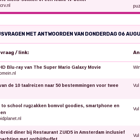
crv.nl
puz
JSVRAGEN MET ANTWOORDEN VAN DONDERDAG 06 AUG
svraag / link:
An
Win
HD Blu-ray van The Super Mario Galaxy Movie
omein.nl
Vul
van de 10 taalreizen naar 50 bestemmingen voor twee
 to school rugzakken bomvol goodies, smartphone en
Vul
nen
idplanet.nl
ebreid diner bij Restaurant ZUID5 in Amsterdam inclusief
Vul
nachting met ontbijtbuffet