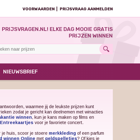
VOORWAARDEN
PRIJSVRAAG AANMELDEN
PRIJSVRAGEN.NL! ELKE DAG MOOIE GRATIS
PRIJZEN WINNEN
NIEUWSBRIEF
antwoorden, waarmee jij de leukste prijzen kunt
brieken zodat je gericht kan deelnemen met winacties
akantie winnen
, kun je kans maken op films en
Entreekaartjes
voor je favoriete concert.
 je huis, scoor je stoere
merkkleding
of een parfum
d winnen Online
met
geldspelletjes
? Of kies je