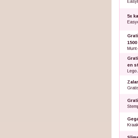
Easy
5x k
Easye
Grat
1500
Munt-
Grat
en s
Lego
Zala
Grati
Grat
Stem
Gegar
Kraak
Slim