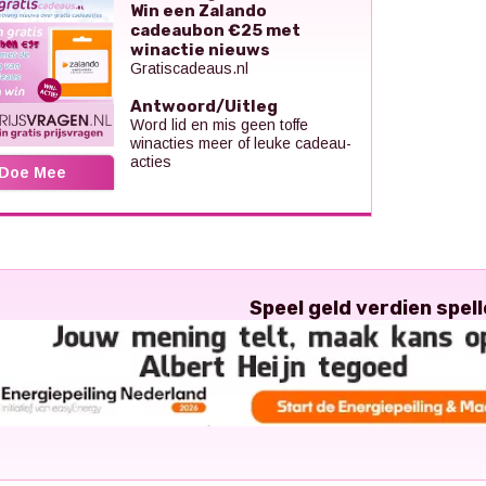
Win een Zalando
cadeaubon €25 met
winactie nieuws
Gratiscadeaus.nl
Antwoord/Uitleg
Word lid en mis geen toffe
winacties meer of leuke cadeau-
acties
Doe Mee
Speel geld verdien spell