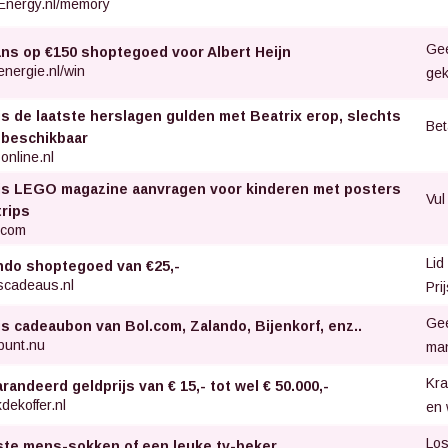
Energy.nl/memory
Gee
ans op €150 shoptegoed voor Albert Heijn
nergie.nl/win
gek
is de laatste herslagen gulden met Beatrix erop, slechts
Bet
 beschikbaar
online.nl
is LEGO magazine aanvragen voor kinderen met posters
Vul
trips
.com
Lid
ndo shoptegoed van €25,-
scadeaus.nl
Pri
Gee
is cadeaubon van Bol.com, Zalando, Bijenkorf, enz..
punt.nu
ma
Kra
andeerd geldprijs van € 15,- tot wel € 50.000,-
dekoffer.nl
en 
Los
ste mens-sokken of een leuke tv-beker