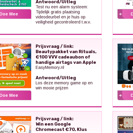
Antwoord/Uitleg
Test nu een alarm systeem:
Tijdelijk gratis plaatsing
Doe Mee
videodeurbel en je huis op
veiligheid gecontroleerd t.w.v.
Prijsvraag / link:
Beautypakket van Rituals,
€100 VVV cadeaubon of
handige airtags van Apple
EasyMemory.nl
Antwoord/Uitleg
Los deze memory game op en
win mooie prijzen
Doe Mee
Prijsvraag / link:
Win een Google
Chromecast €70, Klus