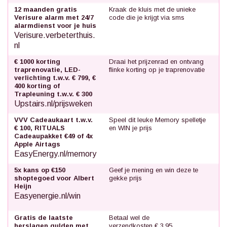
12 maanden gratis
Kraak de kluis met de unieke
Verisure alarm met 24/7
code die je krijgt via sms
alarmdienst voor je huis
Verisure.verbeterthuis.
nl
€ 1000 korting
Draai het prijzenrad en ontvang
traprenovatie, LED-
flinke korting op je traprenovatie
verlichting t.w.v. € 799, €
400 korting of
Trapleuning t.w.v. € 300
Upstairs.nl/prijsweken
VVV Cadeaukaart t.w.v.
Speel dit leuke Memory spelletje
€ 100, RITUALS
en WIN je prijs
Cadeaupakket €49 of 4x
Apple Airtags
EasyEnergy.nl/memory
5x kans op €150
Geef je mening en win deze te
shoptegoed voor Albert
gekke prijs
Heijn
Easyenergie.nl/win
Gratis de laatste
Betaal wel de
herslagen gulden met
verzendkosten € 3,95