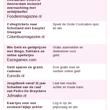
Amsterdam inclusief
overnachting met
ontbijtbuffet
Foodiesmagazine.nl
2 vliegtickets naar
Speel de Grote Coolcation-quiz
Schotland met EasyJet
en win
Glasgow
Columbusmagazine.nl
Win Geld en geldprijzen
Gratis aanmelden en
met Bingo, Solitaire en
deelnemen voor
online spelletjes
geld.
Eazegames.com
Geld sparen en gratis
Doe gratis mee en
cadeaus
verdien online geld
Euroclix.nl
Jeugdboek vanaf 11 jaar
Laat een reactie
Schaduw van de raaf
achter en maak kans
van Pedro De Bruyckere
Jufmaike.nl
Kaartjes voor een
Log in op de
exclusief kijkje achter
prijsvraag en win