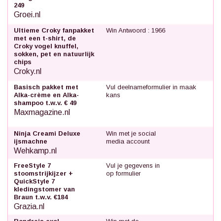
249
Groei.nl
Ultieme Croky fanpakket
Win Antwoord : 1966
met een t-shirt, de
Croky vogel knuffel,
sokken, pet en natuurlijk
chips
Croky.nl
Basisch pakket met
Vul deelnameformulier in maak
Alka-crème en Alka-
kans
shampoo t.w.v. € 49
Maxmagazine.nl
Ninja Creami Deluxe
Win met je social
ijsmachne
media account
Wehkamp.nl
FreeStyle 7
Vul je gegevens in
stoomstrijkijzer +
op formulier
QuickStyle 7
kledingstomer van
Braun t.w.v. €184
Grazia.nl