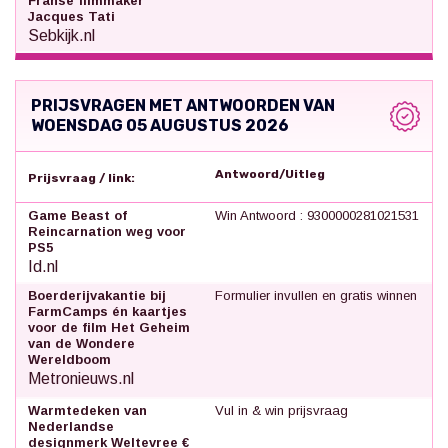
Franse filmmaker
Jacques Tati
Sebkijk.nl
PRIJSVRAGEN MET ANTWOORDEN VAN
WOENSDAG 05 AUGUSTUS 2026
Antwoord/Uitleg
Prijsvraag / link:
Game Beast of
Win Antwoord : 9300000281021531
Reincarnation weg voor
PS5
Id.nl
Boerderijvakantie bij
Formulier invullen en gratis winnen
FarmCamps én kaartjes
voor de film Het Geheim
van de Wondere
Wereldboom
Metronieuws.nl
Warmtedeken van
Vul in & win prijsvraag
Nederlandse
designmerk Weltevree €