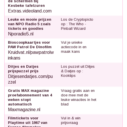
de schermen bij
Kesbeke tafelzuren
Extras.videoland.com
Leuke en mooie prijzen
Los de Cryptopicto
van NPO Radio 5 zoals
op : The Who -
tickets en goodies
Pinball Wizard
Nporadio5.nl
Bioscoopkaartjes voor
Vul je unieke
PAW Patrol De Dinofilm
actiecode in en
maak kans
Kruidvat.nl/pawpatrolw
inkans
Ditjes en Datjes
Los puzzel uit Ditjes
prijspuzzel prijs
& Datjes op :
Kooktips
Ditjesendatjes.com/pu
zzel
Gratis MAX magazine
Vraag gratis aan en
proefabonnement van 4
doe mee met de
weken stopt
leuke winacties in het
automatisch
blad
Maxmagazine.nl
Filmtickets voor
Vul in & win
Playtime uit 1967 van
prijsvraag