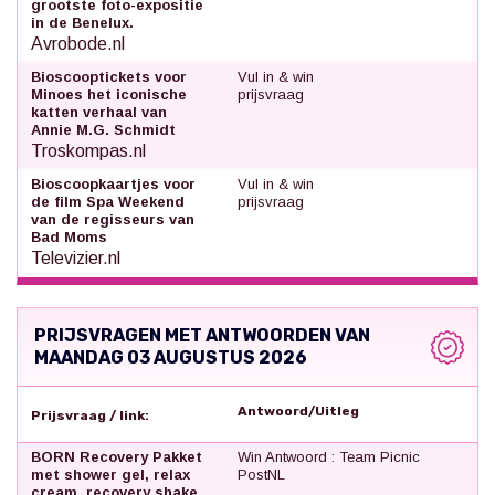
grootste foto-expositie
in de Benelux.
Avrobode.nl
Bioscooptickets voor
Vul in & win
Minoes het iconische
prijsvraag
katten verhaal van
Annie M.G. Schmidt
Troskompas.nl
Bioscoopkaartjes voor
Vul in & win
de film Spa Weekend
prijsvraag
van de regisseurs van
Bad Moms
Televizier.nl
PRIJSVRAGEN MET ANTWOORDEN VAN
MAANDAG 03 AUGUSTUS 2026
Antwoord/Uitleg
Prijsvraag / link:
BORN Recovery Pakket
Win Antwoord : Team Picnic
met shower gel, relax
PostNL
cream, recovery shake