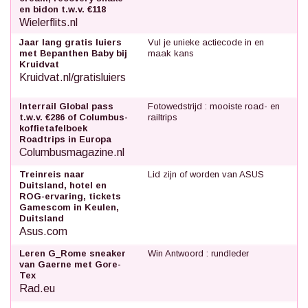
en bidon t.w.v. €118
Wielerflits.nl
Jaar lang gratis luiers
Vul je unieke actiecode in en
met Bepanthen Baby bij
maak kans
Kruidvat
Kruidvat.nl/gratisluiers
Interrail Global pass
Fotowedstrijd : mooiste road- en
t.w.v. €286 of Columbus-
railtrips
koffietafelboek
Roadtrips in Europa
Columbusmagazine.nl
Treinreis naar
Lid zijn of worden van ASUS
Duitsland, hotel en
ROG-ervaring, tickets
Gamescom in Keulen,
Duitsland
Asus.com
Leren G_Rome sneaker
Win Antwoord : rundleder
van Gaerne met Gore-
Tex
Rad.eu