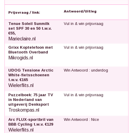
Antwoord/Uitleg
Prijsvraag / link:
Tenue Soleil Sunmilk
Vul in & win prijsvraag
set SPF 30 en 50 t.w.v.
€55,
Marieclaire.nl
Grixx Koptelefoon met
Vul in & win prijsvraag
Bluetooth Overband
Mikrogids.nl
UDOG Tensione Arctic
Win Antwoord : underdog
White-fietsschoenen
t.w.v. €165
Wielerflits.nl
Puzzelboek: 75 jaar TV
Vul in & win prijsvraag
in Nederland van
uitgeverij Denksport
Troskompas.nl
Arc FLUX-sportbril van
Win Antwoord : Nice
BBB Cycling t.w.v. €129
Wielerflits.nl