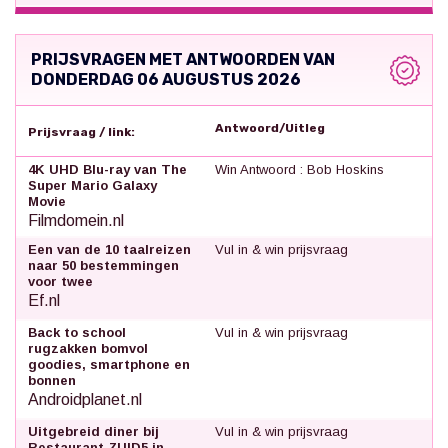
PRIJSVRAGEN MET ANTWOORDEN VAN
DONDERDAG 06 AUGUSTUS 2026
Antwoord/Uitleg
Prijsvraag / link:
4K UHD Blu-ray van The
Win Antwoord : Bob Hoskins
Super Mario Galaxy
Movie
Filmdomein.nl
Een van de 10 taalreizen
Vul in & win prijsvraag
naar 50 bestemmingen
voor twee
Ef.nl
Back to school
Vul in & win prijsvraag
rugzakken bomvol
goodies, smartphone en
bonnen
Androidplanet.nl
Uitgebreid diner bij
Vul in & win prijsvraag
Restaurant ZUID5 in