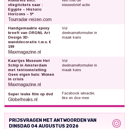
Rondreis excl.
Win met de
vliegtickets naar :
nieuwsbrief actie
Egypte – Historic
Horizons – 5*
Tourradar-reizen.com
Handgemaakte epoxy
Vul
kreeft van ORGNL Art
deelnameformulier in
Design 3D-
maak kans
wanddecoratie t.w.v. €
199
Maxmagazine.nl
Kaartjes Museum Het
Vul
Schip in Amsterdam
deelnameformulier in
met tentoonstelling
maak kans
Geen eigen huis: Wonen
in crisis
Maxmagazine.nl
Facebook winactie,
Super leuke film op dvd
like en doe mee
Globefreaks.nl
PRIJSVRAGEN MET ANTWOORDEN VAN
DINSDAG 04 AUGUSTUS 2026