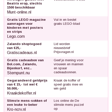
Beatrix erop, slechts
1500 beschikbaar
Munt-online.nl
Gratis LEGO magazine
Vul in en bestel
aanvragen voor
gratis LEGO-blad
kinderen met posters
en strips
Lego.com
Zalando shoptegoed
Lid worden
van €25,-
nieuwsbrief
Prijsvragen.nl
Gratiscadeaus.nl
Gratis cadeaubon van
Geef je mening voor
Bol.com, Zalando,
vrouwen en mannen
Bijenkorf, enz..
en spaar
cadeaubonnen.
Stempunt.nu
Gegarandeerd geldprijs
Kraak de koffer of
van € 15,- tot wel €
speel gratis mee en
50.000,-
win geld
Kraakdekoffer.nl
Slimste mens-sokken of
Los online de De
een leuke tv-beker
slimste mens puzzel
op
Kro-ncrv.nl