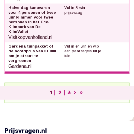
Halve dag kanovaren
Vul in & win
voor 4 personen of twee
prijsvraag
uur klimmen voor twee
personen in het Eco-
Klimpark van De
KlimVallei
Visitkopvanholland.nl
Gardena tuinpakket of
Vul in en win en wip
de hoofdprijs van €1.000
een paar tegels uit je
om je straat te
tuin
vergroenen
Gardena.nl
1
2
3
>
»
;
Prijsvragen.nl