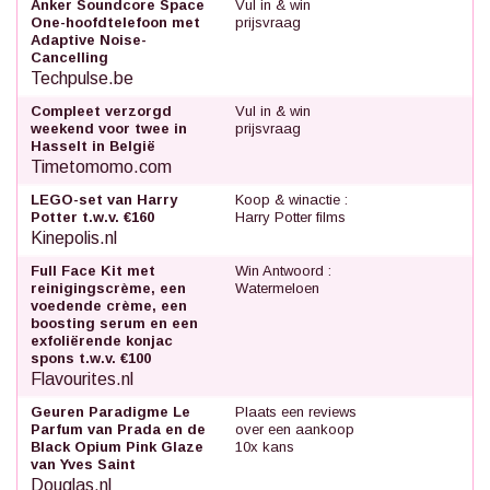
Anker Soundcore Space
Vul in & win
One-hoofdtelefoon met
prijsvraag
Adaptive Noise-
Cancelling
Techpulse.be
Compleet verzorgd
Vul in & win
weekend voor twee in
prijsvraag
Hasselt in België
Timetomomo.com
LEGO-set van Harry
Koop & winactie :
Potter t.w.v. €160
Harry Potter films
Kinepolis.nl
Full Face Kit met
Win Antwoord :
reinigingscrème, een
Watermeloen
voedende crème, een
boosting serum en een
exfoliërende konjac
spons t.w.v. €100
Flavourites.nl
Geuren Paradigme Le
Plaats een reviews
Parfum van Prada en de
over een aankoop
Black Opium Pink Glaze
10x kans
van Yves Saint
Douglas.nl