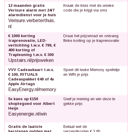
12 maanden gratis
Kraak de kluis met de unieke
Verisure alarm met 24/7
code die je krijgt via sms
alarmdienst voor je huis
Verisure.verbeterthuis.
nl
€ 1000 korting
Draai het prijzenrad en ontvang
traprenovatie, LED-
flinke korting op je traprenovatie
verlichting t.w.v. € 799, €
400 korting of
Trapleuning t.w.v. € 300
Upstairs.nl/prijsweken
VVV Cadeaukaart t.w.v.
Speel dit leuke Memory spelletje
€ 100, RITUALS
en WIN je prijs
Cadeaupakket €49 of 4x
Apple Airtags
EasyEnergy.nl/memory
5x kans op €150
Geef je mening en win deze te
shoptegoed voor Albert
gekke prijs
Heijn
Easyenergie.nl/win
Gratis de laatste
Betaal wel de
herslagen gulden met
verzendkosten € 3,95