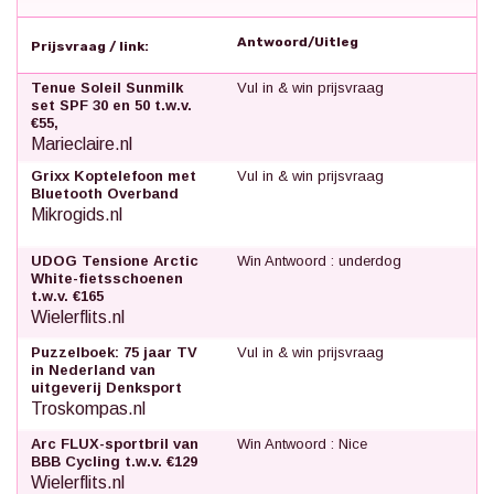
Antwoord/Uitleg
Prijsvraag / link:
Tenue Soleil Sunmilk
Vul in & win prijsvraag
set SPF 30 en 50 t.w.v.
€55,
Marieclaire.nl
Grixx Koptelefoon met
Vul in & win prijsvraag
Bluetooth Overband
Mikrogids.nl
UDOG Tensione Arctic
Win Antwoord : underdog
White-fietsschoenen
t.w.v. €165
Wielerflits.nl
Puzzelboek: 75 jaar TV
Vul in & win prijsvraag
in Nederland van
uitgeverij Denksport
Troskompas.nl
Arc FLUX-sportbril van
Win Antwoord : Nice
BBB Cycling t.w.v. €129
Wielerflits.nl