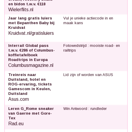
en bidon t.w.v. €118
Wielerflits.nl
Jaar lang gratis luiers
Vul je unieke actiecode in en
met Bepanthen Baby bij
maak kans
Kruidvat
Kruidvat.nl/gratisluiers
Interrail Global pass
Fotowedstrijd : mooiste road- en
t.w.v. €286 of Columbus-
railtrips
koffietafelboek
Roadtrips in Europa
Columbusmagazine.nl
Treinreis naar
Lid zijn of worden van ASUS
Duitsland, hotel en
ROG-ervaring, tickets
Gamescom in Keulen,
Duitsland
Asus.com
Leren G_Rome sneaker
Win Antwoord : rundleder
van Gaerne met Gore-
Tex
Rad.eu