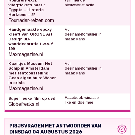
Rondreis excl.
Win met de
vliegtickets naar :
nieuwsbrief actie
Egypte – Historic
Horizons – 5*
Tourradar-reizen.com
Handgemaakte epoxy
Vul
kreeft van ORGNL Art
deelnameformulier in
Design 3D-
maak kans
wanddecoratie t.w.v. €
199
Maxmagazine.nl
Kaartjes Museum Het
Vul
Schip in Amsterdam
deelnameformulier in
met tentoonstelling
maak kans
Geen eigen huis: Wonen
in crisis
Maxmagazine.nl
Facebook winactie,
Super leuke film op dvd
like en doe mee
Globefreaks.nl
PRIJSVRAGEN MET ANTWOORDEN VAN
DINSDAG 04 AUGUSTUS 2026