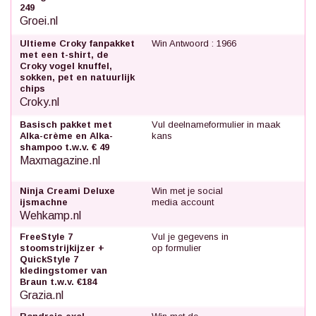
249
Groei.nl
Ultieme Croky fanpakket
Win Antwoord : 1966
met een t-shirt, de
Croky vogel knuffel,
sokken, pet en natuurlijk
chips
Croky.nl
Basisch pakket met
Vul deelnameformulier in maak
Alka-crème en Alka-
kans
shampoo t.w.v. € 49
Maxmagazine.nl
Ninja Creami Deluxe
Win met je social
ijsmachne
media account
Wehkamp.nl
FreeStyle 7
Vul je gegevens in
stoomstrijkijzer +
op formulier
QuickStyle 7
kledingstomer van
Braun t.w.v. €184
Grazia.nl