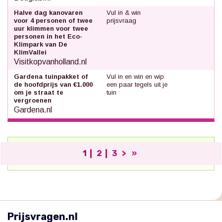
Halve dag kanovaren
Vul in & win
voor 4 personen of twee
prijsvraag
uur klimmen voor twee
personen in het Eco-
Klimpark van De
KlimVallei
Visitkopvanholland.nl
Gardena tuinpakket of
Vul in en win en wip
de hoofdprijs van €1.000
een paar tegels uit je
om je straat te
tuin
vergroenen
Gardena.nl
1
2
3
>
»
;
Prijsvragen.nl