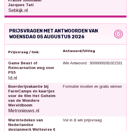
Franse filmmaker
Jacques Tati
Sebkijk.nl
PRIJSVRAGEN MET ANTWOORDEN VAN
WOENSDAG 05 AUGUSTUS 2026
Antwoord/Uitleg
Prijsvraag / link:
Game Beast of
Win Antwoord : 9300000281021531
Reincarnation weg voor
PS5
Id.nl
Boerderijvakantie bij
Formulier invullen en gratis winnen
FarmCamps én kaartjes
voor de film Het Geheim
van de Wondere
Wereldboom
Metronieuws.nl
Warmtedeken van
Vul in & win prijsvraag
Nederlandse
designmerk Weltevree €