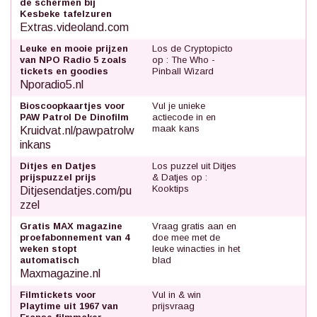
de schermen bij
Kesbeke tafelzuren
Extras.videoland.com
Leuke en mooie prijzen
Los de Cryptopicto
van NPO Radio 5 zoals
op : The Who -
tickets en goodies
Pinball Wizard
Nporadio5.nl
Bioscoopkaartjes voor
Vul je unieke
PAW Patrol De Dinofilm
actiecode in en
maak kans
Kruidvat.nl/pawpatrolw
inkans
Ditjes en Datjes
Los puzzel uit Ditjes
prijspuzzel prijs
& Datjes op :
Kooktips
Ditjesendatjes.com/pu
zzel
Gratis MAX magazine
Vraag gratis aan en
proefabonnement van 4
doe mee met de
weken stopt
leuke winacties in het
automatisch
blad
Maxmagazine.nl
Filmtickets voor
Vul in & win
Playtime uit 1967 van
prijsvraag