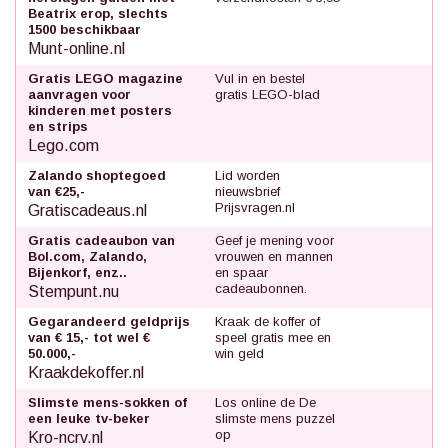
Beatrix erop, slechts
1500 beschikbaar
Munt-online.nl
Gratis LEGO magazine
Vul in en bestel
aanvragen voor
gratis LEGO-blad
kinderen met posters
en strips
Lego.com
Zalando shoptegoed
Lid worden
van €25,-
nieuwsbrief
Prijsvragen.nl
Gratiscadeaus.nl
Gratis cadeaubon van
Geef je mening voor
Bol.com, Zalando,
vrouwen en mannen
Bijenkorf, enz..
en spaar
cadeaubonnen.
Stempunt.nu
Gegarandeerd geldprijs
Kraak de koffer of
van € 15,- tot wel €
speel gratis mee en
50.000,-
win geld
Kraakdekoffer.nl
Slimste mens-sokken of
Los online de De
een leuke tv-beker
slimste mens puzzel
op
Kro-ncrv.nl