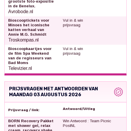
grootste foto-expositie
in de Benelux.
Avrobode.nl
Bioscooptickets voor
Vul in & win
Minoes het iconische
prijsvraag
katten verhaal van
Annie M.G. Schmidt
Troskompas.nl
Bioscoopkaartjes voor
Vul in & win
de film Spa Weekend
prijsvraag
van de regisseurs van
Bad Moms
Televizier.nl
PRIJSVRAGEN MET ANTWOORDEN VAN
MAANDAG 03 AUGUSTUS 2026
Antwoord/Uitleg
Prijsvraag / link:
BORN Recovery Pakket
Win Antwoord : Team Picnic
met shower gel, relax
PostNL
cream, recovery shake