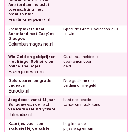
Amsterdam inclusief
overnachting met
ontbijtbuffet
Foodiesmagazine.nl
2 vliegtickets naar
Speel de Grote Coolcation-quiz
Schotland met EasyJet
en win
Glasgow
Columbusmagazine.nl
Win Geld en geldprijzen
Gratis aanmelden en
met Bingo, Solitaire en
deelnemen voor
online spelletjes
geld.
Eazegames.com
Geld sparen en gratis
Doe gratis mee en
cadeaus
verdien online geld
Euroclix.nl
Jeugdboek vanaf 11 jaar
Laat een reactie
Schaduw van de raaf
achter en maak kans
van Pedro De Bruyckere
Jufmaike.nl
Kaartjes voor een
Log in op de
exclusief kijkje achter
prijsvraag en win