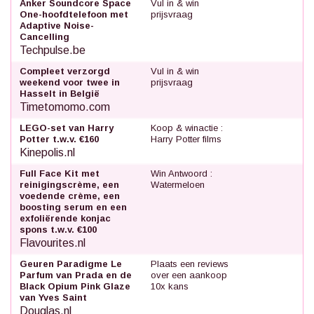
Anker Soundcore Space
Vul in & win
One-hoofdtelefoon met
prijsvraag
Adaptive Noise-
Cancelling
Techpulse.be
Compleet verzorgd
Vul in & win
weekend voor twee in
prijsvraag
Hasselt in België
Timetomomo.com
LEGO-set van Harry
Koop & winactie :
Potter t.w.v. €160
Harry Potter films
Kinepolis.nl
Full Face Kit met
Win Antwoord :
reinigingscrème, een
Watermeloen
voedende crème, een
boosting serum en een
exfoliërende konjac
spons t.w.v. €100
Flavourites.nl
Geuren Paradigme Le
Plaats een reviews
Parfum van Prada en de
over een aankoop
Black Opium Pink Glaze
10x kans
van Yves Saint
Douglas.nl