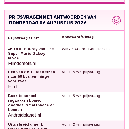
PRIJSVRAGEN MET ANTWOORDEN VAN
DONDERDAG 06 AUGUSTUS 2026
Antwoord/Uitleg
Prijsvraag / link:
4K UHD Blu-ray van The
Win Antwoord : Bob Hoskins
Super Mario Galaxy
Movie
Filmdomein.nl
Een van de 10 taalreizen
Vul in & win prijsvraag
naar 50 bestemmingen
voor twee
Ef.nl
Back to school
Vul in & win prijsvraag
rugzakken bomvol
goodies, smartphone en
bonnen
Androidplanet.nl
Uitgebreid diner bij
Vul in & win prijsvraag
Restaurant ZUID5 in