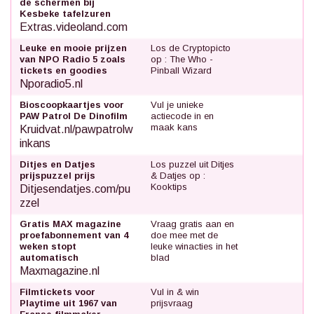
de schermen bij
Kesbeke tafelzuren
Extras.videoland.com
Leuke en mooie prijzen
Los de Cryptopicto
van NPO Radio 5 zoals
op : The Who -
tickets en goodies
Pinball Wizard
Nporadio5.nl
Bioscoopkaartjes voor
Vul je unieke
PAW Patrol De Dinofilm
actiecode in en
maak kans
Kruidvat.nl/pawpatrolw
inkans
Ditjes en Datjes
Los puzzel uit Ditjes
prijspuzzel prijs
& Datjes op :
Kooktips
Ditjesendatjes.com/pu
zzel
Gratis MAX magazine
Vraag gratis aan en
proefabonnement van 4
doe mee met de
weken stopt
leuke winacties in het
automatisch
blad
Maxmagazine.nl
Filmtickets voor
Vul in & win
Playtime uit 1967 van
prijsvraag