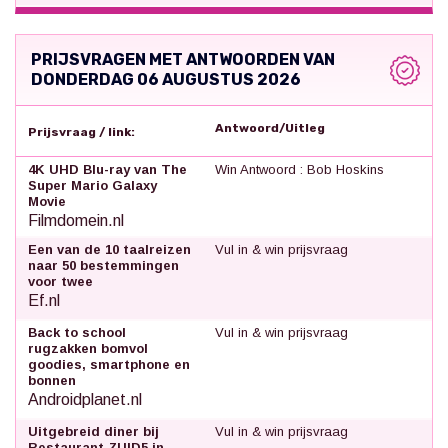
PRIJSVRAGEN MET ANTWOORDEN VAN
DONDERDAG 06 AUGUSTUS 2026
Antwoord/Uitleg
Prijsvraag / link:
4K UHD Blu-ray van The
Win Antwoord : Bob Hoskins
Super Mario Galaxy
Movie
Filmdomein.nl
Een van de 10 taalreizen
Vul in & win prijsvraag
naar 50 bestemmingen
voor twee
Ef.nl
Back to school
Vul in & win prijsvraag
rugzakken bomvol
goodies, smartphone en
bonnen
Androidplanet.nl
Uitgebreid diner bij
Vul in & win prijsvraag
Restaurant ZUID5 in