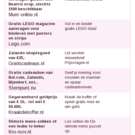
Beatrix erop, slechts
1500 beschikbaar
Munt-online.nl
Gratis LEGO magazine
Vul in en bestel
aanvragen voor
gratis LEGO-blad
kinderen met posters
en strips
Lego.com
Zalando shoptegoed
Lid worden
van €25,-
nieuwsbrief
Prijsvragen.nl
Gratiscadeaus.nl
Gratis cadeaubon van
Geef je mening voor
Bol.com, Zalando,
vrouwen en mannen
Bijenkorf, enz..
en spaar
cadeaubonnen.
Stempunt.nu
Gegarandeerd geldprijs
Kraak de koffer of
van € 15,- tot wel €
speel gratis mee en
50.000,-
win geld
Kraakdekoffer.nl
Slimste mens-sokken of
Los online de De
een leuke tv-beker
slimste mens puzzel
op
Kro-ncrv.nl