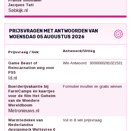
Franse filmmaker
Jacques Tati
Sebkijk.nl
PRIJSVRAGEN MET ANTWOORDEN VAN
WOENSDAG 05 AUGUSTUS 2026
Antwoord/Uitleg
Prijsvraag / link:
Game Beast of
Win Antwoord : 9300000281021531
Reincarnation weg voor
PS5
Id.nl
Boerderijvakantie bij
Formulier invullen en gratis winnen
FarmCamps én kaartjes
voor de film Het Geheim
van de Wondere
Wereldboom
Metronieuws.nl
Warmtedeken van
Vul in & win prijsvraag
Nederlandse
designmerk Weltevree €