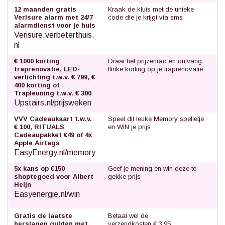
12 maanden gratis
Kraak de kluis met de unieke
Verisure alarm met 24/7
code die je krijgt via sms
alarmdienst voor je huis
Verisure.verbeterthuis.
nl
€ 1000 korting
Draai het prijzenrad en ontvang
traprenovatie, LED-
flinke korting op je traprenovatie
verlichting t.w.v. € 799, €
400 korting of
Trapleuning t.w.v. € 300
Upstairs.nl/prijsweken
VVV Cadeaukaart t.w.v.
Speel dit leuke Memory spelletje
€ 100, RITUALS
en WIN je prijs
Cadeaupakket €49 of 4x
Apple Airtags
EasyEnergy.nl/memory
5x kans op €150
Geef je mening en win deze te
shoptegoed voor Albert
gekke prijs
Heijn
Easyenergie.nl/win
Gratis de laatste
Betaal wel de
herslagen gulden met
verzendkosten € 3,95