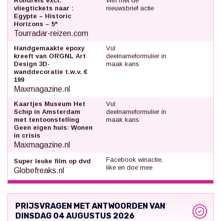
Rondreis excl.
Win met de
vliegtickets naar :
nieuwsbrief actie
Egypte – Historic
Horizons – 5*
Tourradar-reizen.com
Handgemaakte epoxy
Vul
kreeft van ORGNL Art
deelnameformulier in
Design 3D-
maak kans
wanddecoratie t.w.v. €
199
Maxmagazine.nl
Kaartjes Museum Het
Vul
Schip in Amsterdam
deelnameformulier in
met tentoonstelling
maak kans
Geen eigen huis: Wonen
in crisis
Maxmagazine.nl
Facebook winactie,
Super leuke film op dvd
like en doe mee
Globefreaks.nl
PRIJSVRAGEN MET ANTWOORDEN VAN
DINSDAG 04 AUGUSTUS 2026