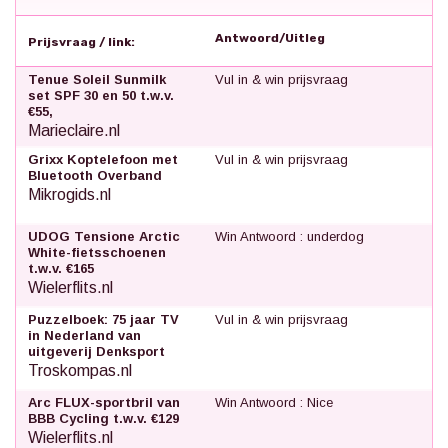
Antwoord/Uitleg
Prijsvraag / link:
Tenue Soleil Sunmilk
Vul in & win prijsvraag
set SPF 30 en 50 t.w.v.
€55,
Marieclaire.nl
Grixx Koptelefoon met
Vul in & win prijsvraag
Bluetooth Overband
Mikrogids.nl
UDOG Tensione Arctic
Win Antwoord : underdog
White-fietsschoenen
t.w.v. €165
Wielerflits.nl
Puzzelboek: 75 jaar TV
Vul in & win prijsvraag
in Nederland van
uitgeverij Denksport
Troskompas.nl
Arc FLUX-sportbril van
Win Antwoord : Nice
BBB Cycling t.w.v. €129
Wielerflits.nl