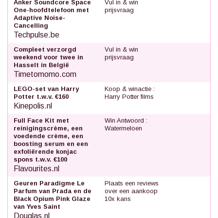
Anker Soundcore Space
Vul in & win
One-hoofdtelefoon met
prijsvraag
Adaptive Noise-
Cancelling
Techpulse.be
Compleet verzorgd
Vul in & win
weekend voor twee in
prijsvraag
Hasselt in België
Timetomomo.com
LEGO-set van Harry
Koop & winactie :
Potter t.w.v. €160
Harry Potter films
Kinepolis.nl
Full Face Kit met
Win Antwoord :
reinigingscrème, een
Watermeloen
voedende crème, een
boosting serum en een
exfoliërende konjac
spons t.w.v. €100
Flavourites.nl
Geuren Paradigme Le
Plaats een reviews
Parfum van Prada en de
over een aankoop
Black Opium Pink Glaze
10x kans
van Yves Saint
Douglas.nl