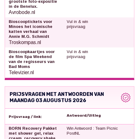
grootste foto-expositie
in de Benelux.
Avrobode.nl
Bioscooptickets voor
Vul in & win
Minoes het iconische
prijsvraag
katten verhaal van
Annie M.G. Schmidt
Troskompas.nl
Bioscoopkaartjes voor
Vul in & win
de film Spa Weekend
prijsvraag
van de regisseurs van
Bad Moms
Televizier.nl
PRIJSVRAGEN MET ANTWOORDEN VAN
MAANDAG 03 AUGUSTUS 2026
Antwoord/Uitleg
Prijsvraag / link:
BORN Recovery Pakket
Win Antwoord : Team Picnic
met shower gel, relax
PostNL
cream, recovery shake