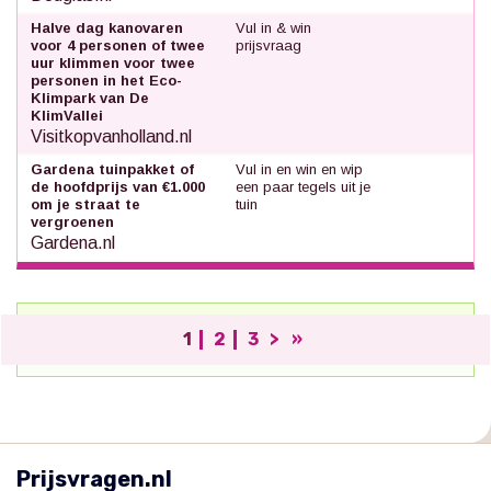
Halve dag kanovaren
Vul in & win
voor 4 personen of twee
prijsvraag
uur klimmen voor twee
personen in het Eco-
Klimpark van De
KlimVallei
Visitkopvanholland.nl
Gardena tuinpakket of
Vul in en win en wip
de hoofdprijs van €1.000
een paar tegels uit je
om je straat te
tuin
vergroenen
Gardena.nl
1
2
3
>
»
;
Prijsvragen.nl