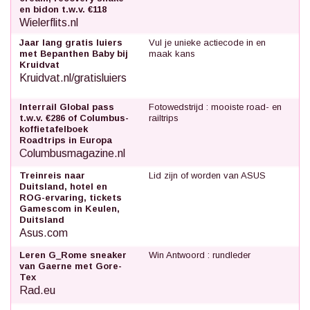
en bidon t.w.v. €118
Wielerflits.nl
Jaar lang gratis luiers
Vul je unieke actiecode in en
met Bepanthen Baby bij
maak kans
Kruidvat
Kruidvat.nl/gratisluiers
Interrail Global pass
Fotowedstrijd : mooiste road- en
t.w.v. €286 of Columbus-
railtrips
koffietafelboek
Roadtrips in Europa
Columbusmagazine.nl
Treinreis naar
Lid zijn of worden van ASUS
Duitsland, hotel en
ROG-ervaring, tickets
Gamescom in Keulen,
Duitsland
Asus.com
Leren G_Rome sneaker
Win Antwoord : rundleder
van Gaerne met Gore-
Tex
Rad.eu