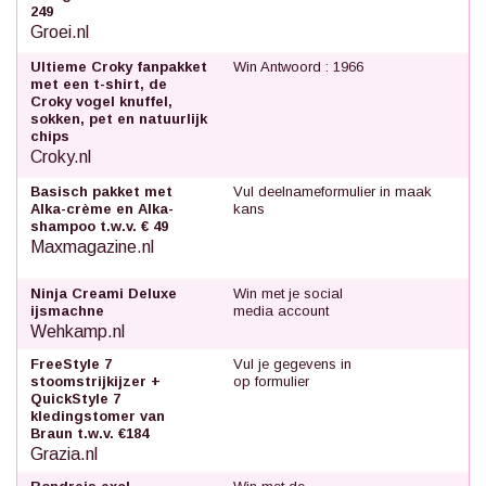
249
Groei.nl
Ultieme Croky fanpakket
Win Antwoord : 1966
met een t-shirt, de
Croky vogel knuffel,
sokken, pet en natuurlijk
chips
Croky.nl
Basisch pakket met
Vul deelnameformulier in maak
Alka-crème en Alka-
kans
shampoo t.w.v. € 49
Maxmagazine.nl
Ninja Creami Deluxe
Win met je social
ijsmachne
media account
Wehkamp.nl
FreeStyle 7
Vul je gegevens in
stoomstrijkijzer +
op formulier
QuickStyle 7
kledingstomer van
Braun t.w.v. €184
Grazia.nl