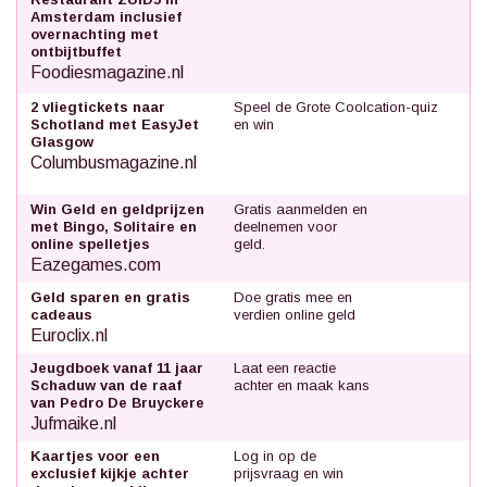
Amsterdam inclusief
overnachting met
ontbijtbuffet
Foodiesmagazine.nl
2 vliegtickets naar
Speel de Grote Coolcation-quiz
Schotland met EasyJet
en win
Glasgow
Columbusmagazine.nl
Win Geld en geldprijzen
Gratis aanmelden en
met Bingo, Solitaire en
deelnemen voor
online spelletjes
geld.
Eazegames.com
Geld sparen en gratis
Doe gratis mee en
cadeaus
verdien online geld
Euroclix.nl
Jeugdboek vanaf 11 jaar
Laat een reactie
Schaduw van de raaf
achter en maak kans
van Pedro De Bruyckere
Jufmaike.nl
Kaartjes voor een
Log in op de
exclusief kijkje achter
prijsvraag en win