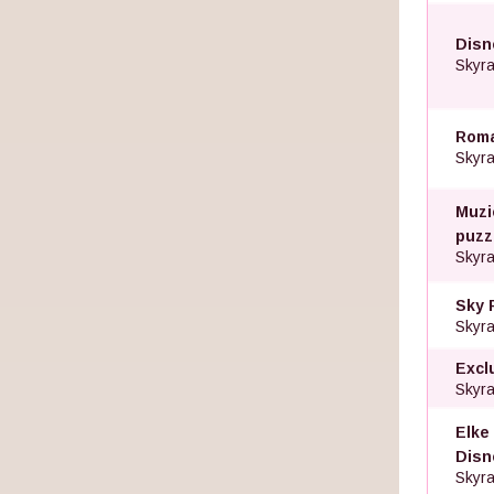
Disn
Skyra
Roma
Skyra
Muzi
puzze
Skyra
Sky 
Skyra
Excl
Skyra
Elke
Disn
Skyra