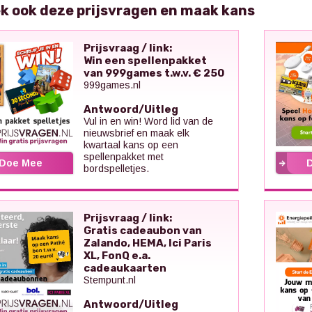
k ook deze prijsvragen en maak kans
Prijsvraag / link:
Win een spellenpakket
van 999games t.w.v. € 250
999games.nl
Antwoord/Uitleg
Vul in en win! Word lid van de
nieuwsbrief en maak elk
kwartaal kans op een
spellenpakket met
Doe Mee
bordspelletjes.
Prijsvraag / link:
Gratis cadeaubon van
Zalando, HEMA, Ici Paris
XL, FonQ e.a.
cadeaukaarten
Stempunt.nl
Antwoord/Uitleg