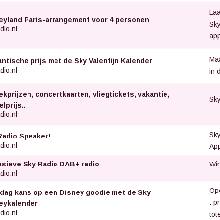
Laa
eyland Paris-arrangement voor 4 personen
Sky
dio.nl
app
Maa
ntische prijs met de Sky Valentijn Kalender
dio.nl
in 
ekprijzen, concertkaarten, vliegtickets, vakantie,
Sky
lprijs..
dio.nl
Sk
Radio Speaker!
dio.nl
Ap
Win
usieve Sky Radio DAB+ radio
dio.nl
Ope
 dag kans op een Disney goodie met de Sky
: p
eykalender
dio.nl
tot