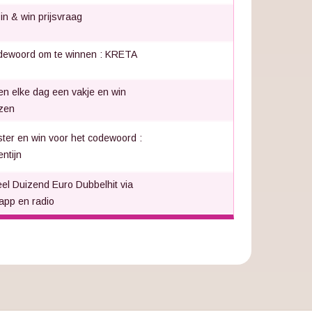
 in & win prijsvraag
ewoord om te winnen : KRETA
n elke dag een vakje en win
jzen
ster en win voor het codewoord :
entijn
el Duizend Euro Dubbelhit via
app en radio