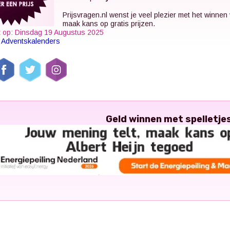
Prijsvragen.nl
wenst je veel plezier met het winnen
maak kans op gratis prijzen.
t op: Dinsdag 19 Augustus 2025
k
Adventskalenders
Geld winnen met spelletje