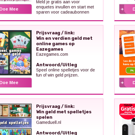
Meld je gratis aan voor
enquetes invullen en start met
Doe Mee
sparen voor cadeaubonnen
Prijsvraag / link:
Win en verdien geld met
online games op
Eazegames
Eazegames.com
Antwoord/Uitleg
Speel online spelletjes voor de
fun of win geld prijzen.
Doe Mee
Prijsvraag / link:
Win geld met spelletjes
spelen
Gameduell.nl
Antwoord/Uitleg