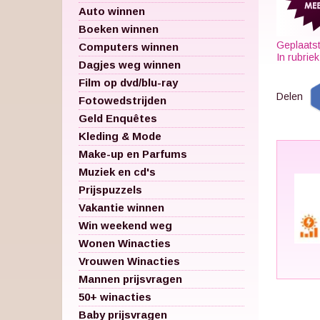
Auto winnen
Boeken winnen
Geplaats
Computers winnen
In rubrie
Dagjes weg winnen
Film op dvd/blu-ray
Delen
Fotowedstrijden
Geld Enquêtes
Kleding & Mode
Make-up en Parfums
Muziek en cd's
Prijspuzzels
Vakantie winnen
Win weekend weg
Wonen Winacties
Vrouwen Winacties
Mannen prijsvragen
50+ winacties
Baby prijsvragen