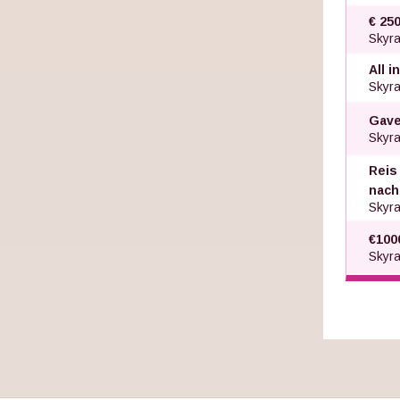
€ 25
Skyra
All 
Skyra
Gave
Skyra
Reis 
nach
Skyra
€100
Skyra