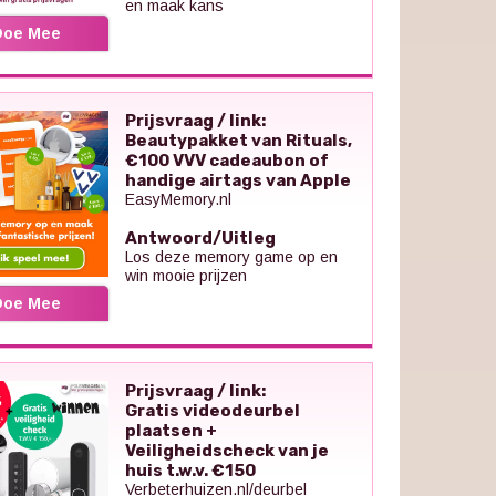
en maak kans
Doe Mee
Prijsvraag / link:
Beautypakket van Rituals,
€100 VVV cadeaubon of
handige airtags van Apple
EasyMemory.nl
Antwoord/Uitleg
Los deze memory game op en
win mooie prijzen
Doe Mee
Prijsvraag / link:
Gratis videodeurbel
plaatsen +
Veiligheidscheck van je
huis t.w.v. €150
Verbeterhuizen.nl/deurbel