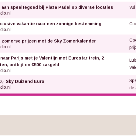
Vul
0 aan speeltegoed bij Plaza Padel op diverse locaties
dio.nl
Cod
inclusive vakantie naar een zonnige bestemming
dio.nl
Ope
 zomerse prijzen met de Sky Zomerkalender
dio.nl
pri
naar Parijs met je Valentijn met Eurostar trein, 2
Lui
ten, ontbijt en €500 zakgeld
Val
dio.nl
Spe
0,- Sky Duizend Euro
dio.nl
de 