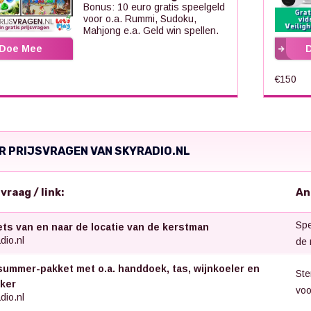
Bonus: 10 euro gratis speelgeld
voor o.a. Rummi, Sudoku,
Mahjong e.a. Geld win spellen.
Doe Mee
€150
R PRIJSVRAGEN VAN SKYRADIO.NL
svraag / link:
An
Spe
ets van en naar de locatie van de kerstman
dio.nl
de 
summer-pakket met o.a. handdoek, tas, wijnkoeler en
Ste
ker
voo
dio.nl