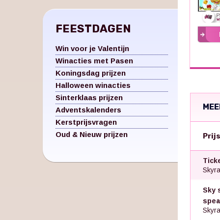
FEESTDAGEN
Win voor je Valentijn
Winacties met Pasen
Koningsdag prijzen
Halloween winacties
Sinterklaas prijzen
MEE
Adventskalenders
Kerstprijsvragen
Oud & Nieuw prijzen
Prij
Tick
Skyra
Sky 
spea
Skyra