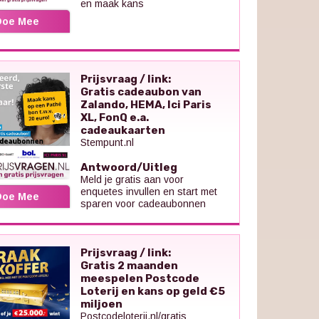
en maak kans
Doe Mee
Prijsvraag / link:
Gratis cadeaubon van
Zalando, HEMA, Ici Paris
XL, FonQ e.a.
cadeaukaarten
Stempunt.nl
Antwoord/Uitleg
Meld je gratis aan voor
enquetes invullen en start met
Doe Mee
sparen voor cadeaubonnen
Prijsvraag / link:
Gratis 2 maanden
meespelen Postcode
Loterij en kans op geld €5
miljoen
Postcodeloterij.nl/gratis