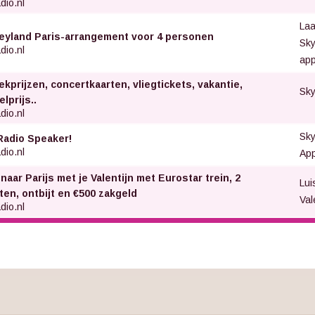
dio.nl
Laa
eyland Paris-arrangement voor 4 personen
Sky
dio.nl
app
ekprijzen, concertkaarten, vliegtickets, vakantie,
Sky
lprijs..
dio.nl
Sk
Radio Speaker!
dio.nl
Ap
naar Parijs met je Valentijn met Eurostar trein, 2
Lui
ten, ontbijt en €500 zakgeld
Val
dio.nl