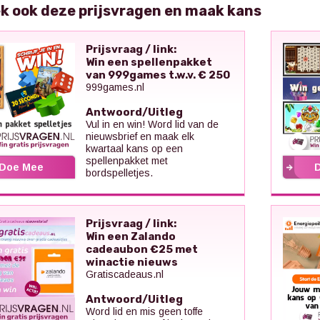
k ook deze prijsvragen en maak kans
Prijsvraag / link:
Win een spellenpakket
van 999games t.w.v. € 250
999games.nl
Antwoord/Uitleg
Vul in en win! Word lid van de
nieuwsbrief en maak elk
kwartaal kans op een
spellenpakket met
Doe Mee
bordspelletjes.
Prijsvraag / link:
Win een Zalando
cadeaubon €25 met
winactie nieuws
Gratiscadeaus.nl
Antwoord/Uitleg
Word lid en mis geen toffe