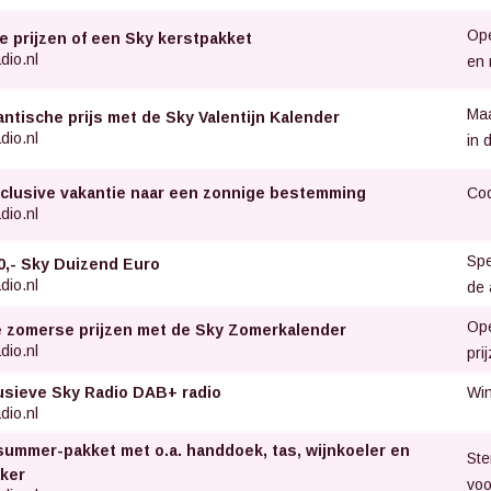
Ope
e prijzen of een Sky kerstpakket
dio.nl
en 
Maa
ntische prijs met de Sky Valentijn Kalender
dio.nl
in 
Cod
inclusive vakantie naar een zonnige bestemming
dio.nl
Spe
0,- Sky Duizend Euro
dio.nl
de 
Ope
 zomerse prijzen met de Sky Zomerkalender
dio.nl
pri
Win
usieve Sky Radio DAB+ radio
dio.nl
summer-pakket met o.a. handdoek, tas, wijnkoeler en
Ste
ker
voo