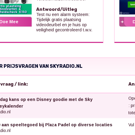
Antwoord/Uitleg
Test nu een alarm systeem:
Tijdelijk gratis plaatsing
Doe Mee
videodeurbel en je huis op
veiligheid gecontroleerd t.w.v.
R PRIJSVRAGEN VAN SKYRADIO.NL
svraag / link:
An
Ope
 dag kans op een Disney goodie met de Sky
: p
eykalender
dio.nl
tot
Vul
0 aan speeltegoed bij Plaza Padel op diverse locaties
dio.nl