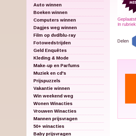
Auto winnen
Boeken winnen
Geplaats
Computers winnen
In rubrie
Dagjes weg winnen
Film op dvd/blu-ray
Delen
Fotowedstrijden
Geld Enquêtes
Kleding & Mode
Make-up en Parfums
Muziek en cd's
Prijspuzzels
Vakantie winnen
Win weekend weg
Wonen Winacties
Vrouwen Winacties
Mannen prijsvragen
50+ winacties
Baby prijsvragen