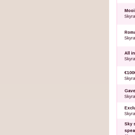
Mooi
Skyra
Roma
Skyra
All 
Skyra
€100
Skyra
Gave
Skyra
Excl
Skyra
Sky 
spea