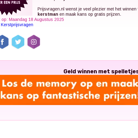
Prijsvragen.nl
wenst je veel plezier met het winnen
kerstman
en maak kans op gratis prijzen.
t op: Maandag 18 Augustus 2025
k
Kerstprijsvragen
Geld winnen met spelletje