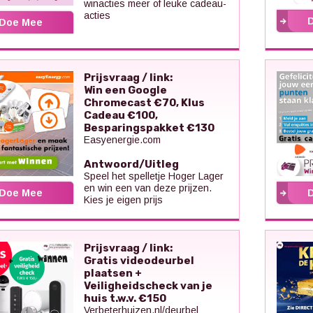
winacties meer of leuke cadeau-
acties
Doe Mee
Prijsvraag / link:
Win een Google
Chromecast €70, Klus
Cadeau €100,
Besparingspakket €130
Easyenergie.com
Antwoord/Uitleg
Speel het spelletje Hoger Lager
en win een van deze prijzen.
Doe Mee
Kies je eigen prijs
Prijsvraag / link:
Gratis videodeurbel
plaatsen +
Veiligheidscheck van je
huis t.w.v. €150
Verbeterhuizen.nl/deurbel