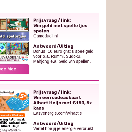
Prijsvraag / link:
Win geld met spelletjes
spelen
Gameduell.nl
Antwoord/Uitleg
Bonus: 10 euro gratis speelgeld
voor o.a. Rummi, Sudoku,
Mahjong e.a. Geld win spellen.
Doe Mee
Prijsvraag / link:
Win een cadeaukaart
Albert Heijn met €150, 5x
kans
Easyenergie.com/winactie
Antwoord/Uitleg
Vertel hoe jij je energie verbruikt