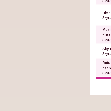
Skyra
Disn
Skyra
Muzi
puzze
Skyra
Sky 
Skyra
Reis 
nach
Skyra