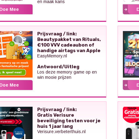
en maak kans
Doe Mee
Prijsvraag / link:
Beautypakket van Rituals,
€100 VVV cadeaubon of
handige airtags van Apple
EasyMemory.nl
Antwoord/Uitleg
Los deze memory game op en
win mooie prijzen
Doe Mee
Prijsvraag / link:
Gratis Verisure
beveiliging testen voor je
huis 1 jaar lang
Verisure.verbeterthuis.nl