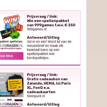
Prijsvraag / link:
Win een spellenpakket
van 999games t.w.v. € 250
999games.nl
Antwoord/Uitleg
Vul in en win! Word lid van de
nieuwsbrief en maak elk
kwartaal kans op een
spellenpakket met
Doe Mee
bordspelletjes.
Prijsvraag / link:
Gratis cadeaubon van
Zalando, HEMA, Ici Paris
XL, FonQ e.a.
cadeaukaarten
Stempunt.nl
Antwoord/Uitleg