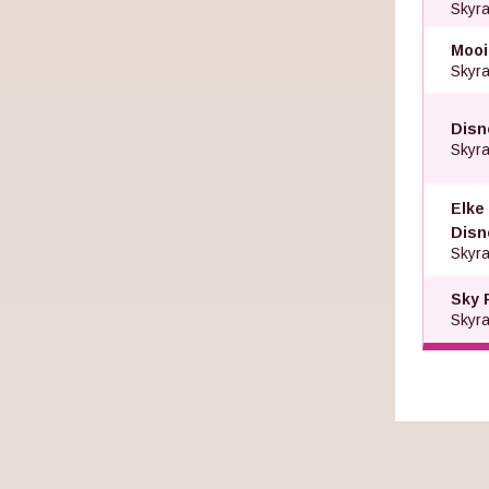
Skyra
Mooi
Skyra
Disn
Skyra
Elke
Disn
Skyra
Sky 
Skyra