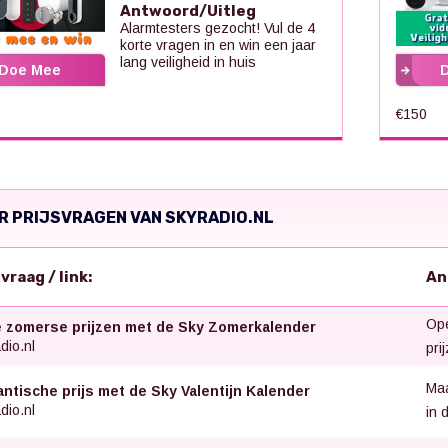
Antwoord/Uitleg
Alarmtesters gezocht! Vul de 4
korte vragen in en win een jaar
lang veiligheid in huis
Doe Mee
€150
R PRIJSVRAGEN VAN SKYRADIO.NL
svraag / link:
An
Ope
 zomerse prijzen met de Sky Zomerkalender
dio.nl
pri
Maa
ntische prijs met de Sky Valentijn Kalender
dio.nl
in 