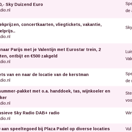
Spe
0,- Sky Duizend Euro
dio.nl
de 
ekprijzen, concertkaarten, vliegtickets, vakantie,
Sky
lprijs..
dio.nl
naar Parijs met je Valentijn met Eurostar trein, 2
Lui
ten, ontbijt en €500 zakgeld
Val
dio.nl
Spe
ets van en naar de locatie van de kerstman
dio.nl
de 
summer-pakket met o.a. handdoek, tas, wijnkoeler en
Ste
ker
voo
dio.nl
Win
usieve Sky Radio DAB+ radio
dio.nl
Vul
0 aan speeltegoed bij Plaza Padel op diverse locaties