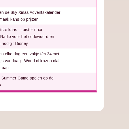
n de Sky Xmas Adventskalender
maak kans op prijzen
tste kans : Luister naar
Radio voor het codewoord en
 nodig : Disney
n elke dag een vakje t/m 24 mei
rijs vandaag : World of frozen olaf
e bag
y Summer Game spelen op de
p