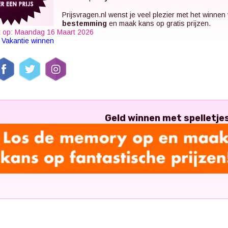
Prijsvragen.nl
wenst je veel plezier met het winnen
bestemming
en maak kans op gratis prijzen.
t op: Maandag 16 Maart 2026
k
Vakantie winnen
Geld winnen met spelletje