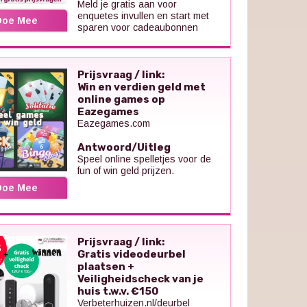
Meld je gratis aan voor
enquetes invullen en start met
Doe Mee
sparen voor cadeaubonnen
Prijsvraag / link:
Win en verdien geld met
online games op
Eazegames
Eazegames.com
Antwoord/Uitleg
Speel online spelletjes voor de
fun of win geld prijzen.
Doe Mee
Prijsvraag / link:
Gratis videodeurbel
plaatsen +
Veiligheidscheck van je
huis t.w.v. €150
Verbeterhuizen.nl/deurbel