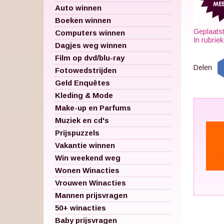
Auto winnen
Boeken winnen
Geplaats
Computers winnen
In rubrie
Dagjes weg winnen
Film op dvd/blu-ray
Delen
Fotowedstrijden
Geld Enquêtes
Kleding & Mode
Make-up en Parfums
Muziek en cd's
Prijspuzzels
Vakantie winnen
Win weekend weg
Wonen Winacties
Vrouwen Winacties
Mannen prijsvragen
50+ winacties
Baby prijsvragen