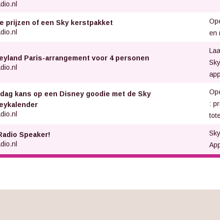
dio.nl
Ope
e prijzen of een Sky kerstpakket
dio.nl
en 
Laa
eyland Paris-arrangement voor 4 personen
Sky
dio.nl
app
Ope
 dag kans op een Disney goodie met de Sky
: p
eykalender
dio.nl
tot
Sk
Radio Speaker!
dio.nl
Ap