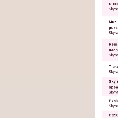
€100
Skyra
Muzi
puzze
Skyra
Reis 
nach
Skyra
Tick
Skyra
Sky 
spea
Skyra
Excl
Skyra
€ 25