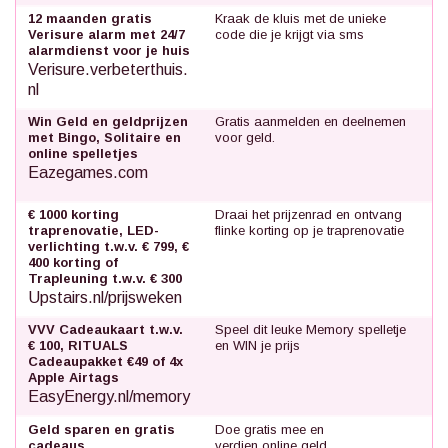
12 maanden gratis
Kraak de kluis met de unieke
Verisure alarm met 24/7
code die je krijgt via sms
alarmdienst voor je huis
Verisure.verbeterthuis.
nl
Win Geld en geldprijzen
Gratis aanmelden en deelnemen
met Bingo, Solitaire en
voor geld.
online spelletjes
Eazegames.com
€ 1000 korting
Draai het prijzenrad en ontvang
traprenovatie, LED-
flinke korting op je traprenovatie
verlichting t.w.v. € 799, €
400 korting of
Trapleuning t.w.v. € 300
Upstairs.nl/prijsweken
VVV Cadeaukaart t.w.v.
Speel dit leuke Memory spelletje
€ 100, RITUALS
en WIN je prijs
Cadeaupakket €49 of 4x
Apple Airtags
EasyEnergy.nl/memory
Geld sparen en gratis
Doe gratis mee en
cadeaus
verdien online geld