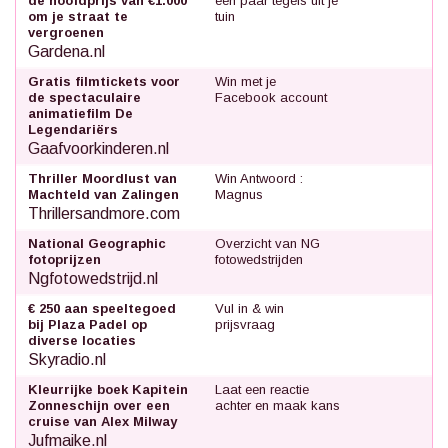
de hoofdprijs van €1.000
een paar tegels uit je
om je straat te
tuin
vergroenen
Gardena.nl
Gratis filmtickets voor
Win met je
de spectaculaire
Facebook account
animatiefilm De
Legendariërs
Gaafvoorkinderen.nl
Thriller Moordlust van
Win Antwoord :
Machteld van Zalingen
Magnus
Thrillersandmore.com
National Geographic
Overzicht van NG
fotoprijzen
fotowedstrijden
Ngfotowedstrijd.nl
€ 250 aan speeltegoed
Vul in & win
bij Plaza Padel op
prijsvraag
diverse locaties
Skyradio.nl
Kleurrijke boek Kapitein
Laat een reactie
Zonneschijn over een
achter en maak kans
cruise van Alex Milway
Jufmaike.nl