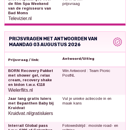
de film Spa Weekend
prijsvraag
van de regisseurs van
Bad Moms
Televizier.nl
PRIJSVRAGEN MET ANTWOORDEN VAN
MAANDAG 03 AUGUSTUS 2026
Antwoord/Uitleg
Prijsvraag / link:
BORN Recovery Pakket
Win Antwoord : Team Picnic
met shower gel, relax
PostNL
cream, recovery shake
en bidon t.w.v. €118
Wielerflits.nl
Jaar lang gratis luiers
Vul je unieke actiecode in en
met Bepanthen Baby bij
maak kans
Kruidvat
Kruidvat.nl/gratisluiers
Interrail Global pass
Fotowedstrijd : mooiste road- en