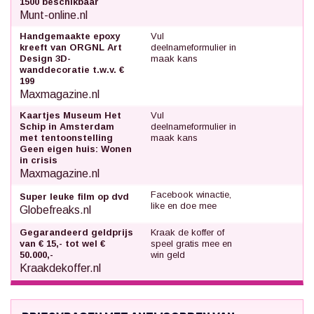
1500 beschikbaar
Munt-online.nl
Handgemaakte epoxy
Vul
kreeft van ORGNL Art
deelnameformulier in
Design 3D-
maak kans
wanddecoratie t.w.v. €
199
Maxmagazine.nl
Kaartjes Museum Het
Vul
Schip in Amsterdam
deelnameformulier in
met tentoonstelling
maak kans
Geen eigen huis: Wonen
in crisis
Maxmagazine.nl
Facebook winactie,
Super leuke film op dvd
like en doe mee
Globefreaks.nl
Gegarandeerd geldprijs
Kraak de koffer of
van € 15,- tot wel €
speel gratis mee en
50.000,-
win geld
Kraakdekoffer.nl