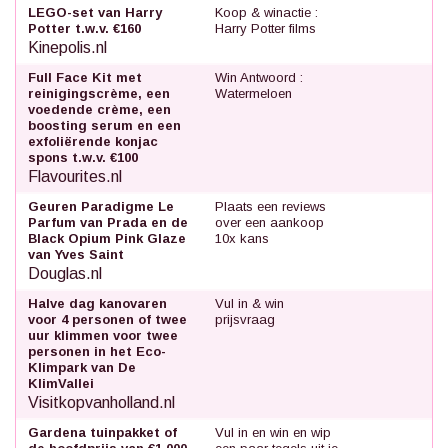
LEGO-set van Harry
Koop & winactie :
Potter t.w.v. €160
Harry Potter films
Kinepolis.nl
Full Face Kit met
Win Antwoord :
reinigingscrème, een
Watermeloen
voedende crème, een
boosting serum en een
exfoliërende konjac
spons t.w.v. €100
Flavourites.nl
Geuren Paradigme Le
Plaats een reviews
Parfum van Prada en de
over een aankoop
Black Opium Pink Glaze
10x kans
van Yves Saint
Douglas.nl
Halve dag kanovaren
Vul in & win
voor 4 personen of twee
prijsvraag
uur klimmen voor twee
personen in het Eco-
Klimpark van De
KlimVallei
Visitkopvanholland.nl
Gardena tuinpakket of
Vul in en win en wip