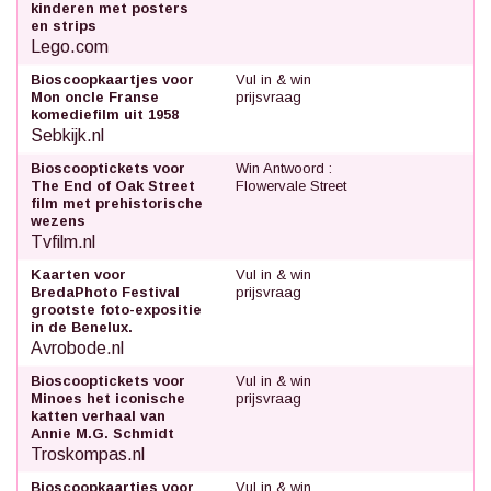
kinderen met posters
en strips
Lego.com
Bioscoopkaartjes voor
Vul in & win
Mon oncle Franse
prijsvraag
komediefilm uit 1958
Sebkijk.nl
Bioscooptickets voor
Win Antwoord :
The End of Oak Street
Flowervale Street
film met prehistorische
wezens
Tvfilm.nl
Kaarten voor
Vul in & win
BredaPhoto Festival
prijsvraag
grootste foto-expositie
in de Benelux.
Avrobode.nl
Bioscooptickets voor
Vul in & win
Minoes het iconische
prijsvraag
katten verhaal van
Annie M.G. Schmidt
Troskompas.nl
Bioscoopkaartjes voor
Vul in & win