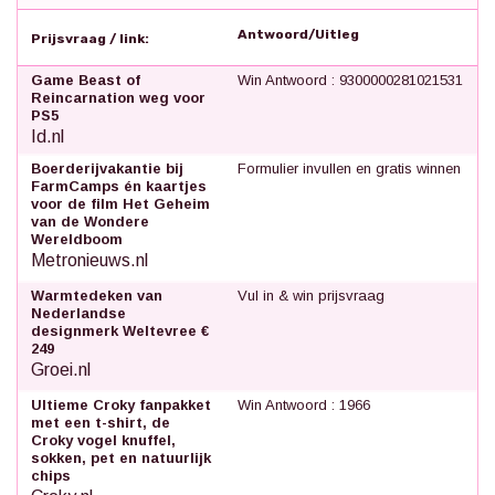
Antwoord/Uitleg
Prijsvraag / link:
Game Beast of
Win Antwoord : 9300000281021531
Reincarnation weg voor
PS5
Id.nl
Boerderijvakantie bij
Formulier invullen en gratis winnen
FarmCamps én kaartjes
voor de film Het Geheim
van de Wondere
Wereldboom
Metronieuws.nl
Warmtedeken van
Vul in & win prijsvraag
Nederlandse
designmerk Weltevree €
249
Groei.nl
Ultieme Croky fanpakket
Win Antwoord : 1966
met een t-shirt, de
Croky vogel knuffel,
sokken, pet en natuurlijk
chips