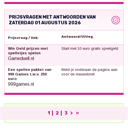
PRIJSVRAGEN MET ANTWOORDEN VAN
ZATERDAG 01 AUGUSTUS 2026
Antwoord/Uitleg
Prijsvraag / link:
Win Geld prijzen met
Start met 10 euro gratis speelgeld
spelletjes spelen
Gameduell.nl
Een spellen pakket van
Meld je onderaan de pagina aan
999 Games t.w.v. 250
voor de nieuwsbrief.
euro
999games.nl
1
2
3
>
»
;