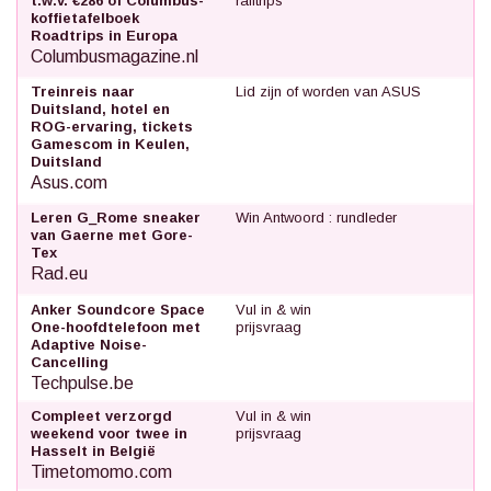
t.w.v. €286 of Columbus-
railtrips
koffietafelboek
Roadtrips in Europa
Columbusmagazine.nl
Treinreis naar
Lid zijn of worden van ASUS
Duitsland, hotel en
ROG-ervaring, tickets
Gamescom in Keulen,
Duitsland
Asus.com
Leren G_Rome sneaker
Win Antwoord : rundleder
van Gaerne met Gore-
Tex
Rad.eu
Anker Soundcore Space
Vul in & win
One-hoofdtelefoon met
prijsvraag
Adaptive Noise-
Cancelling
Techpulse.be
Compleet verzorgd
Vul in & win
weekend voor twee in
prijsvraag
Hasselt in België
Timetomomo.com