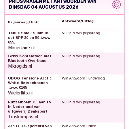
PRIJSVRAGEN MET ANTWOORDEN VAN
DINSDAG 04 AUGUSTUS 2026
Antwoord/Uitleg
Prijsvraag / link:
Tenue Soleil Sunmilk
Vul in & win prijsvraag
set SPF 30 en 50 t.w.v.
€55,
Marieclaire.nl
Grixx Koptelefoon met
Vul in & win prijsvraag
Bluetooth Overband
Mikrogids.nl
UDOG Tensione Arctic
Win Antwoord : underdog
White-fietsschoenen
t.w.v. €165
Wielerflits.nl
Puzzelboek: 75 jaar TV
Vul in & win prijsvraag
in Nederland van
uitgeverij Denksport
Troskompas.nl
Arc FLUX-sportbril van
Win Antwoord : Nice