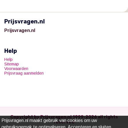
Prijsvragen.nl
Prijsvragen.nl
Help
Help
Sitemap
Voorwaarden
Prijsvraag aanmelden
Copyright by Prijsvragen.nl 1999-2026 all rights
Prijsvragen.nl maakt gebruik van cookies om uw
reserved
gebruiksgemak te optimaliseren.
Accepteren en sluiten