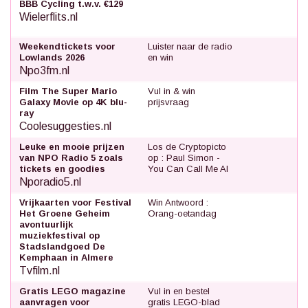
BBB Cycling t.w.v. €129
Wielerflits.nl
Weekendtickets voor
Luister naar de radio
Lowlands 2026
en win
Npo3fm.nl
Film The Super Mario
Vul in & win
Galaxy Movie op 4K blu-
prijsvraag
ray
Coolesuggesties.nl
Leuke en mooie prijzen
Los de Cryptopicto
van NPO Radio 5 zoals
op : Paul Simon -
tickets en goodies
You Can Call Me Al
Nporadio5.nl
Vrijkaarten voor Festival
Win Antwoord :
Het Groene Geheim
Orang-oetandag
avontuurlijk
muziekfestival op
Stadslandgoed De
Kemphaan in Almere
Tvfilm.nl
Gratis LEGO magazine
Vul in en bestel
aanvragen voor
gratis LEGO-blad