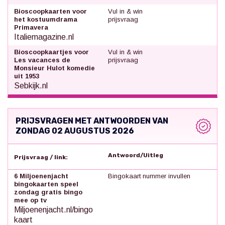
Bioscoopkaarten voor
Vul in & win
het kostuumdrama
prijsvraag
Primavera
Italiemagazine.nl
Bioscoopkaartjes voor
Vul in & win
Les vacances de
prijsvraag
Monsieur Hulot komedie
uit 1953
Sebkijk.nl
PRIJSVRAGEN MET ANTWOORDEN VAN
ZONDAG 02 AUGUSTUS 2026
Antwoord/Uitleg
Prijsvraag / link:
6 Miljoenenjacht
Bingokaart nummer invullen
bingokaarten speel
zondag gratis bingo
mee op tv
Miljoenenjacht.nl/bingo
kaart