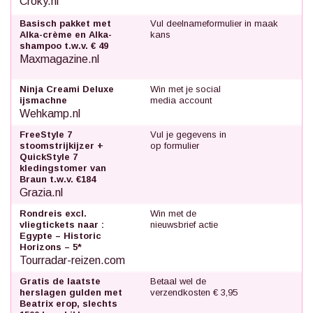
Croky.nl
Basisch pakket met
Vul deelnameformulier in maak
Alka-crème en Alka-
kans
shampoo t.w.v. € 49
Maxmagazine.nl
Ninja Creami Deluxe
Win met je social
ijsmachne
media account
Wehkamp.nl
FreeStyle 7
Vul je gegevens in
stoomstrijkijzer +
op formulier
QuickStyle 7
kledingstomer van
Braun t.w.v. €184
Grazia.nl
Rondreis excl.
Win met de
vliegtickets naar :
nieuwsbrief actie
Egypte – Historic
Horizons – 5*
Tourradar-reizen.com
Gratis de laatste
Betaal wel de
herslagen gulden met
verzendkosten € 3,95
Beatrix erop, slechts