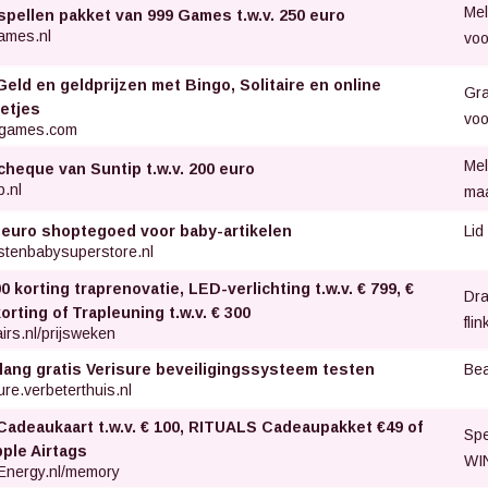
Mel
spellen pakket van 999 Games t.w.v. 250 euro
ames.nl
voo
Geld en geldprijzen met Bingo, Solitaire en online
Gra
letjes
voo
games.com
Mel
cheque van Suntip t.w.v. 200 euro
p.nl
ma
Lid
 euro shoptegoed voor baby-artikelen
stenbabysuperstore.nl
0 korting traprenovatie, LED-verlichting t.w.v. € 799, €
Dra
orting of Trapleuning t.w.v. € 300
fli
irs.nl/prijsweken
Bea
 lang gratis Verisure beveiligingssysteem testen
ure.verbeterthuis.nl
Cadeaukaart t.w.v. € 100, RITUALS Cadeaupakket €49 of
Spe
pple Airtags
WIN
Energy.nl/memory