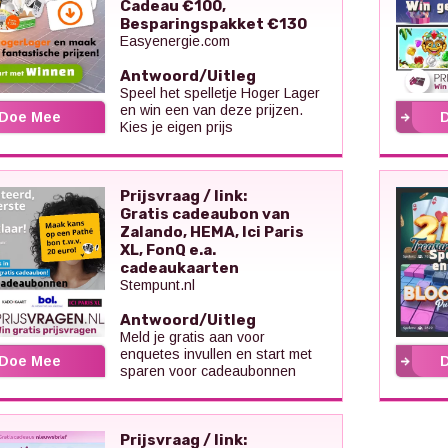
Cadeau €100,
Besparingspakket €130
Easyenergie.com
Antwoord/Uitleg
Speel het spelletje Hoger Lager
en win een van deze prijzen.
Doe Mee
Kies je eigen prijs
Prijsvraag / link:
Gratis cadeaubon van
Zalando, HEMA, Ici Paris
XL, FonQ e.a.
cadeaukaarten
Stempunt.nl
Antwoord/Uitleg
Meld je gratis aan voor
enquetes invullen en start met
Doe Mee
sparen voor cadeaubonnen
Prijsvraag / link: