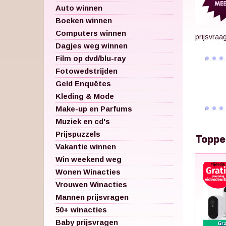
Auto winnen
Boeken winnen
Computers winnen
prijsvraa
Dagjes weg winnen
Film op dvd/blu-ray
Fotowedstrijden
Geld Enquêtes
Kleding & Mode
Make-up en Parfums
Muziek en cd's
Prijspuzzels
Toppe
Vakantie winnen
Win weekend weg
Wonen Winacties
Vrouwen Winacties
Mannen prijsvragen
50+ winacties
Baby prijsvragen