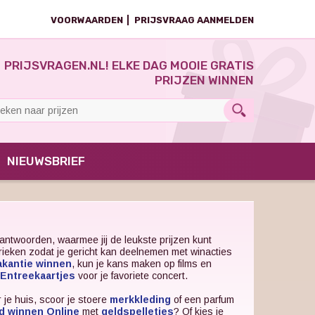
VOORWAARDEN
PRIJSVRAAG AANMELDEN
PRIJSVRAGEN.NL! ELKE DAG MOOIE GRATIS
PRIJZEN WINNEN
NIEUWSBRIEF
antwoorden, waarmee jij de leukste prijzen kunt
brieken zodat je gericht kan deelnemen met winacties
akantie winnen
, kun je kans maken op films en
Entreekaartjes
voor je favoriete concert.
 je huis, scoor je stoere
merkkleding
of een parfum
d winnen Online
met
geldspelletjes
? Of kies je