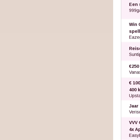
Een 
999g
Win 
spel
Eaze
Reis
Sunti
€250
Vana
€ 100
400 k
Upsta
Jaar
Veris
VVV 
4x A
Easy