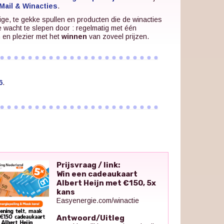
Mail & Winacties
.
ige, te gekke spullen en producten die de winacties
e wacht te slepen door : regelmatig met één
n en plezier met het
winnen
van zoveel prijzen.
6
.
Prijsvraag / link:
Win een cadeaukaart
Albert Heijn met €150, 5x
kans
Easyenergie.com/winactie
Antwoord/Uitleg