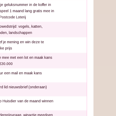
 je geluksnummer in de koffer in
speel 1 maand lang gratis mee in
Postcode Loterij
owedstrijd: vogels, katten,
den, landschappen
f je mening en win deze te
ke prijs
 mee met een lot en maak kans
€30.000
ur een mail en maak kans
d lid nieuwsbrief (onderaan)
o Huisdier van de maand winnen
derprijsvraag, winactie meedoen