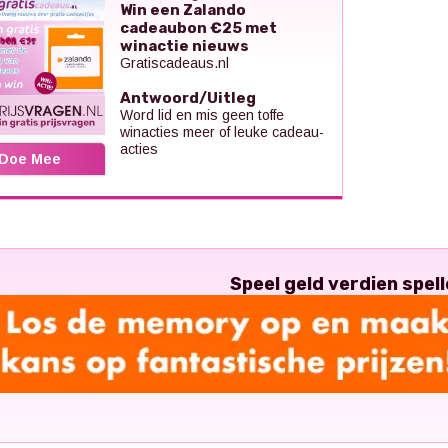
Win een Zalando
cadeaubon €25 met
winactie nieuws
Gratiscadeaus.nl
Antwoord/Uitleg
Word lid en mis geen toffe
winacties meer of leuke cadeau-
acties
Doe Mee
Speel geld verdien spell