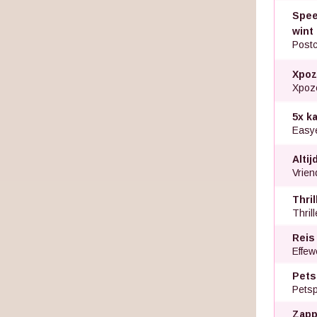
Speel
wint
Postc
Xpoz
Xpoz
5x k
Easye
Altij
Vriend
Thri
Thril
Reis
Effew
Pets
Petsp
Zapp