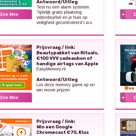
Antwoord/Uitleg
Test nu een alarm systeem:
Tijdelijk gratis plaatsing
Doe Mee
videodeurbel en je huis op
veiligheid gecontroleerd t.w.v.
Prijsvraag / link:
Beautypakket van Rituals,
€100 VVV cadeaubon of
handige airtags van Apple
EasyMemory.nl
Antwoord/Uitleg
Los deze memory game op en
win mooie prijzen
Doe Mee
Prijsvraag / link:
Win een Google
Chromecast €70, Klus