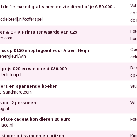
Vul
 de 1e maand gratis mee en zie direct of je € 50.000,-
en 
odeloterij.nl/kofferspel
de 
Fot
er & EPIX Prints ter waarde van €25
er.com
hon
Gee
ans op €150 shoptegoed voor Albert Heijn
nergie.nl/win
gek
Doe
d prijs €20 en win direct €30.000
enloterij.nl
op 
Stu
llers en spannende boeken
lersandmore.com
Wor
 voor 2 personen
eg.nl
Fot
 Place cadeaubon dieren 20 euro
lace.nl
Kin
 kinder prijsvragen en prijzen