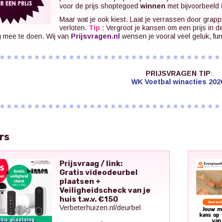
voor de prijs shoptegoed
winnen
met bijvoorbeeld
Maar wat je ook kiest. Laat je verrassen door grapp
verloten.
Tip :
Vergroot je kansen om een prijs in d
g mee te doen. Wij van
Prijsvragen.nl
wensen je vooral veel geluk, fu
PRIJSVRAGEN TIP
:
WK Voetbal winacties 202
rs
Prijsvraag / link:
Gratis videodeurbel
plaatsen +
Veiligheidscheck van je
huis t.w.v. €150
Verbeterhuizen.nl/deurbel