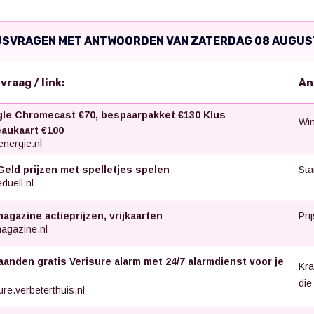
JSVRAGEN MET ANTWOORDEN VAN ZATERDAG 08 AUGUS
svraag / link:
An
le Chromecast €70, bespaarpakket €130 Klus
Win
aukaart €100
nergie.nl
Sta
Geld prijzen met spelletjes spelen
uell.nl
Pri
agazine actieprijzen, vrijkaarten
agazine.nl
aanden gratis Verisure alarm met 24/7 alarmdienst voor je
Kra
die
ure.verbeterthuis.nl