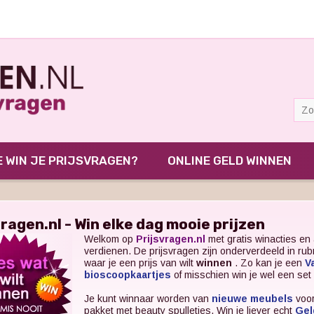
 WIN JE PRIJSVRAGEN?
ONLINE GELD WINNEN
vragen.nl - Win elke dag mooie prijzen
Welkom op
Prijsvragen.nl
met gratis winacties en 
verdienen. De prijsvragen zijn onderverdeeld in ru
waar je een prijs van wilt
winnen
. Zo kan je een
V
bioscoopkaartjes
of misschien win je wel een set
Je kunt winnaar worden van
nieuwe meubels
voor
pakket met beauty spulletjes. Win je liever echt
Gel