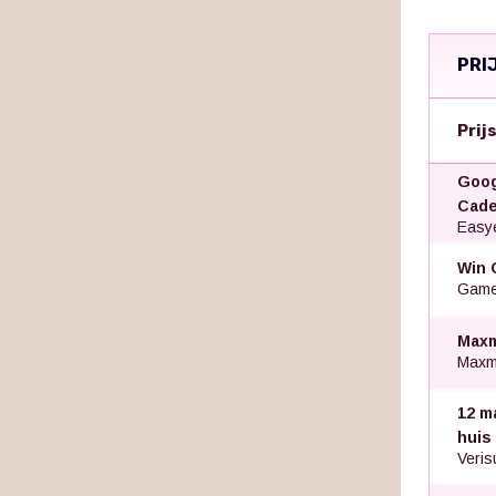
PRI
Prij
Goog
Cade
Easye
Win 
Gamed
Maxm
Maxm
12 m
huis
Veris