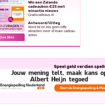
Win een Zalando
cadeaubon €25 met
winactie nieuws
Gratiscadeaus.nl
Antwoord/Uitleg
Word lid en mis geen toffe
winacties meer of leuke cadeau-
acties
Doe Mee
Speel geld verdien spell