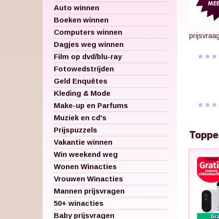
Auto winnen
Boeken winnen
Computers winnen
prijsvraa
Dagjes weg winnen
Film op dvd/blu-ray
Fotowedstrijden
Geld Enquêtes
Kleding & Mode
Make-up en Parfums
Muziek en cd's
Prijspuzzels
Toppe
Vakantie winnen
Win weekend weg
Wonen Winacties
Vrouwen Winacties
Mannen prijsvragen
50+ winacties
Baby prijsvragen