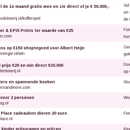
Vul
 de 1e maand gratis mee en zie direct of je € 50.000,-
en 
odeloterij.nl/kofferspel
de 
Fot
er & EPIX Prints ter waarde van €25
er.com
hon
Gee
ans op €150 shoptegoed voor Albert Heijn
nergie.nl/win
gek
Doe
d prijs €20 en win direct €30.000
enloterij.nl
op 
Stu
llers en spannende boeken
lersandmore.com
Wor
 voor 2 personen
eg.nl
Fot
 Place cadeaubon dieren 20 euro
lace.nl
Kin
 kinder prijsvragen en prijzen