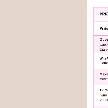
PRI
Prij
Goog
Cade
Easye
Win 
Gamed
Maxm
Maxm
12 m
huis
Veris