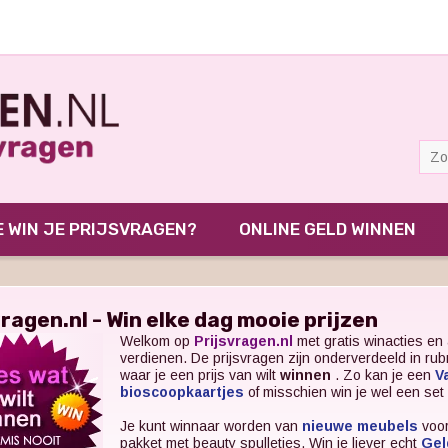
 WIN JE PRIJSVRAGEN?
ONLINE GELD WINNEN
vragen.nl - Win elke dag mooie prijzen
Welkom op
Prijsvragen.nl
met gratis winacties en 
verdienen. De prijsvragen zijn onderverdeeld in ru
waar je een prijs van wilt
winnen
. Zo kan je een
V
bioscoopkaartjes
of misschien win je wel een set
Je kunt winnaar worden van
nieuwe meubels
voor
pakket met beauty spulletjes. Win je liever echt
Gel