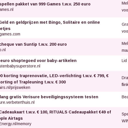
Mel
spellen pakket van 999 Games t.w.v. 250 euro
ames.nl
voo
Geld en geldprijzen met Bingo, Solitaire en online
Gra
letjes
voo
games.com
Mel
cheque van Suntip t.w.v. 200 euro
p.nl
ma
Lid
 euro shoptegoed voor baby-artikelen
stenbabysuperstore.nl
0 korting traprenovatie, LED-verlichting t.w.v. € 799, €
Dra
orting of Trapleuning t.w.v. € 300
fli
irs.nl/prijsweken
Bea
 lang gratis Verisure beveiligingssysteem testen
ure.verbeterthuis.nl
Cadeaukaart t.w.v. € 100, RITUALS Cadeaupakket €49 of
Spe
pple Airtags
WIN
Energy.nl/memory