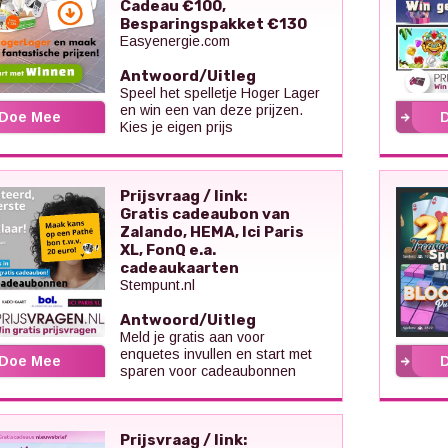
Cadeau €100,
Besparingspakket €130
Easyenergie.com
Antwoord/Uitleg
Speel het spelletje Hoger Lager
en win een van deze prijzen.
Doe Mee
Kies je eigen prijs
Prijsvraag / link:
Gratis cadeaubon van
Zalando, HEMA, Ici Paris
XL, FonQ e.a.
cadeaukaarten
Stempunt.nl
Antwoord/Uitleg
Meld je gratis aan voor
enquetes invullen en start met
Doe Mee
sparen voor cadeaubonnen
Prijsvraag / link: