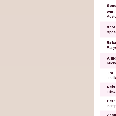
Speel
wint
Postc
Xpoz
Xpoz
5x k
Easye
Altij
Vriend
Thri
Thril
Reis
Effew
Pets
Petsp
Zapp