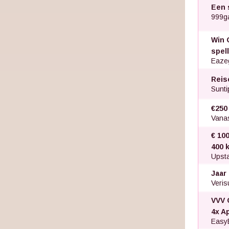
Een 
999g
Win 
spel
Eaze
Reis
Sunti
€250
Vana
€ 100
400 k
Upsta
Jaar
Veris
VVV 
4x A
Easy