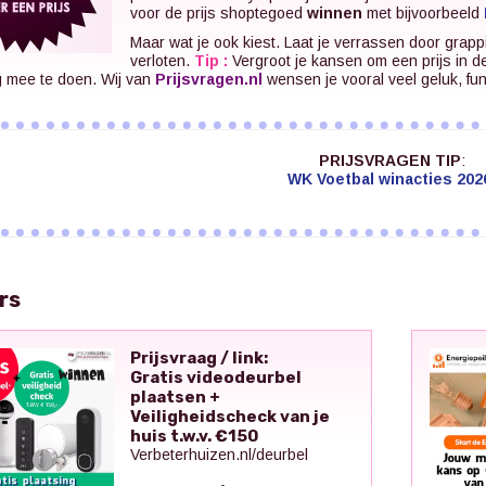
voor de prijs shoptegoed
winnen
met bijvoorbeeld
Maar wat je ook kiest. Laat je verrassen door grapp
verloten.
Tip :
Vergroot je kansen om een prijs in d
g mee te doen. Wij van
Prijsvragen.nl
wensen je vooral veel geluk, fu
PRIJSVRAGEN TIP
:
WK Voetbal winacties 202
rs
Prijsvraag / link:
Gratis videodeurbel
plaatsen +
Veiligheidscheck van je
huis t.w.v. €150
Verbeterhuizen.nl/deurbel