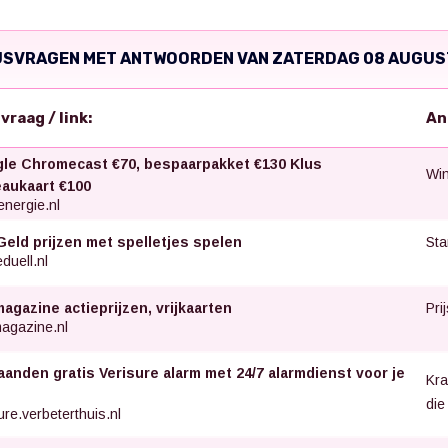
JSVRAGEN MET ANTWOORDEN VAN ZATERDAG 08 AUGUS
svraag / link:
An
le Chromecast €70, bespaarpakket €130 Klus
Win
aukaart €100
nergie.nl
Sta
Geld prijzen met spelletjes spelen
uell.nl
Pri
agazine actieprijzen, vrijkaarten
agazine.nl
aanden gratis Verisure alarm met 24/7 alarmdienst voor je
Kra
die
ure.verbeterthuis.nl