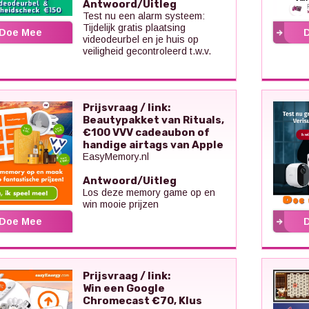
Antwoord/Uitleg
Test nu een alarm systeem:
Tijdelijk gratis plaatsing
Doe Mee
videodeurbel en je huis op
veiligheid gecontroleerd t.w.v.
Prijsvraag / link:
Beautypakket van Rituals,
€100 VVV cadeaubon of
handige airtags van Apple
EasyMemory.nl
Antwoord/Uitleg
Los deze memory game op en
win mooie prijzen
Doe Mee
Prijsvraag / link:
Win een Google
Chromecast €70, Klus