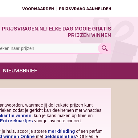
VOORWAARDEN
PRIJSVRAAG AANMELDEN
PRIJSVRAGEN.NL! ELKE DAG MOOIE GRATIS
PRIJZEN WINNEN
NIEUWSBRIEF
antwoorden, waarmee jij de leukste prijzen kunt
brieken zodat je gericht kan deelnemen met winacties
akantie winnen
, kun je kans maken op films en
Entreekaartjes
voor je favoriete concert.
 je huis, scoor je stoere
merkkleding
of een parfum
d winnen Online
met
geldspelletjes
? Of kies je