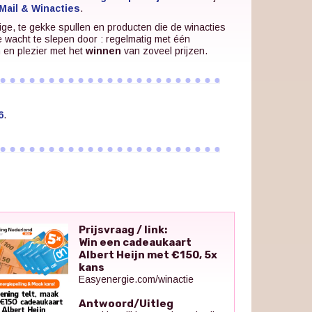
Mail & Winacties
.
ige, te gekke spullen en producten die de winacties
e wacht te slepen door : regelmatig met één
n en plezier met het
winnen
van zoveel prijzen.
6
.
Prijsvraag / link:
Win een cadeaukaart
Albert Heijn met €150, 5x
kans
Easyenergie.com/winactie
Antwoord/Uitleg