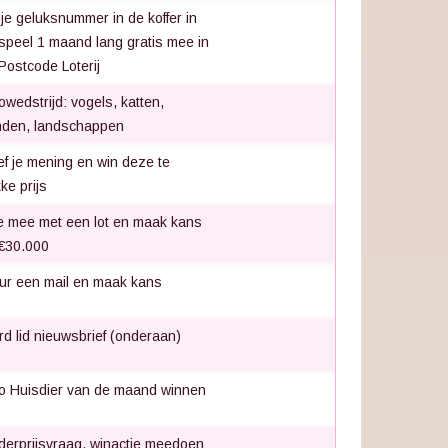
 je geluksnummer in de koffer in
speel 1 maand lang gratis mee in
Postcode Loterij
owedstrijd: vogels, katten,
den, landschappen
f je mening en win deze te
ke prijs
 mee met een lot en maak kans
€30.000
ur een mail en maak kans
d lid nieuwsbrief (onderaan)
o Huisdier van de maand winnen
derprijsvraag, winactie meedoen