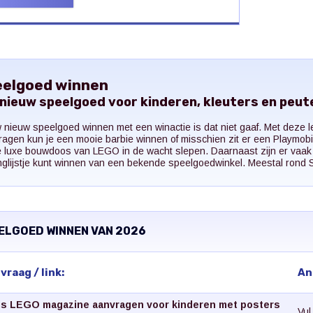
elgoed winnen
 nieuw speelgoed voor kinderen, kleuters en peut
nieuw speelgoed winnen met een winactie is dat niet gaaf. Met deze 
vragen kun je een mooie barbie winnen of misschien zit er een Playmobil
e luxe bouwdoos van LEGO in de wacht slepen. Daarnaast zijn er vaak w
nglijstje kunt winnen van een bekende speelgoedwinkel. Meestal rond Si
ELGOED WINNEN VAN 2026
svraag / link:
An
is LEGO magazine aanvragen voor kinderen met posters
Vul