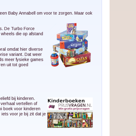
f een Baby Annabell om voor te zorgen. Maar ook
's. De Turbo Force
wheels die op afstand
ooral omdat hier diverse
rise variant. Dat weer
eds meer fysieke games
en uit tot goed
liefd bij kinderen.
verhaal vertellen of
i boek voor kinderen
ts voor je bij zit dat je