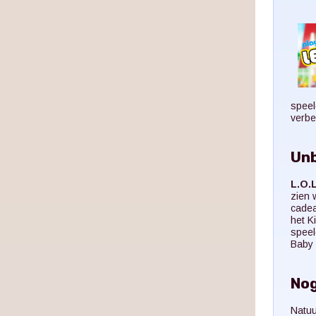
speel
verbe
Unb
L.O.
zien 
cadea
het K
speel
Baby 
Nog
Natuu