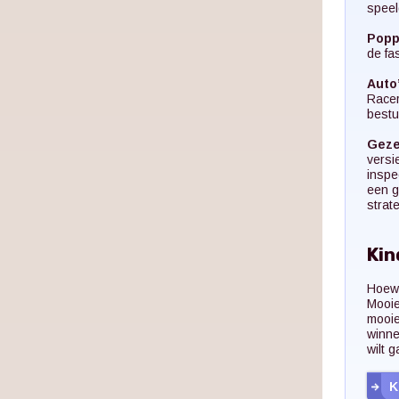
speel
Pop
de fa
Auto
Racer
bestu
Geze
versi
inspe
een g
strat
Kin
Hoewe
Mooie
mooie
winne
wilt 
K