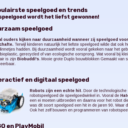
ulairste speelgoed en trends
 speelgoed wordt het liefst gewonnen!
urzaam speelgoed
al ouders kijken naar duurzaamheid wanneer zij speelgoed voo
chafte.
Terwijl kinderen natuurlijk het liefste speelgoed wilde dat ook 
dinnetjes hadden. Bij duurzaamheid wordt vooral gekeken naar het gebr
 bioplastic, gerecycled of van ecologische oorsprong. Wat vooral bij kle
ir is zijn
Biobuddi's
. Mooie grote Duplo bouwblokken Gemaakt van su
leerbaar.
eractief en digitaal speelgoed
Robots zijn een echte hit
. Door de technologische g
robotspeelgoed de speelgoedwinkel in. Vooral de
Hat
een ei moeten uitbroeden en daarna voor het robot dier
was dit soort speelgoed een hit in de jaren 90. Waar 
Ook het zelf bouwen en programmeren van robotspeel
O en PlayMobil