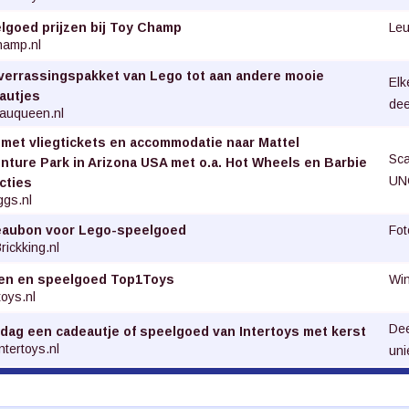
Leu
lgoed prijzen bij Toy Champ
hamp.nl
verrassingspakket van Lego tot aan andere mooie
Elk
autjes
de
auqueen.nl
 met vliegtickets en accommodatie naar Mattel
Sca
nture Park in Arizona USA met o.a. Hot Wheels en Barbie
UN
cties
ggs.nl
Fot
aubon voor Lego-speelgoed
rickking.nl
Win
zen en speelgoed Top1Toys
oys.nl
Dee
 dag een cadeautje of speelgoed van Intertoys met kerst
intertoys.nl
uni