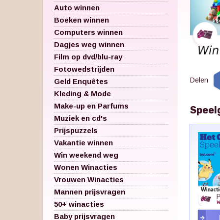
Auto winnen
Boeken winnen
Computers winnen
Dagjes weg winnen
Film op dvd/blu-ray
Fotowedstrijden
Delen
Geld Enquêtes
Kleding & Mode
Make-up en Parfums
Speel
Muziek en cd's
Prijspuzzels
Vakantie winnen
Win weekend weg
Wonen Winacties
Vrouwen Winacties
Mannen prijsvragen
50+ winacties
Baby prijsvragen