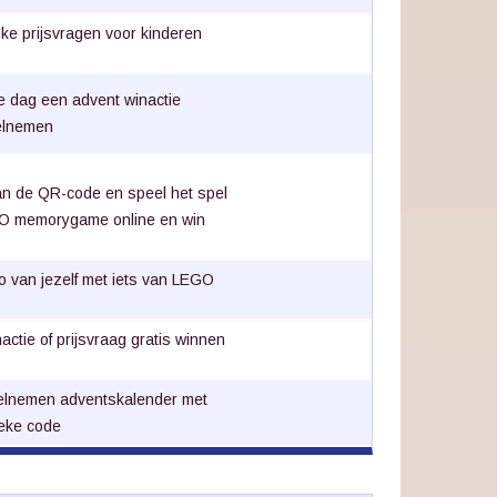
ke prijsvragen voor kinderen
e dag een advent winactie
elnemen
n de QR-code en speel het spel
O memorygame online en win
o van jezelf met iets van LEGO
actie of prijsvraag gratis winnen
lnemen adventskalender met
eke code