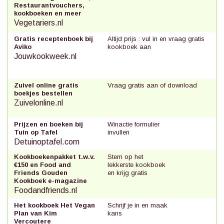
Restaurantvouchers,
kookboeken en meer
Vegetariers.nl
Gratis receptenboek bij
Altijd prijs : vul in en vraag gratis
Aviko
kookboek aan
Jouwkookweek.nl
Zuivel online gratis
Vraag gratis aan of download
boekjes bestellen
Zuivelonline.nl
Prijzen en boeken bij
Winactie formulier
Tuin op Tafel
invullen
Detuinoptafel.com
Kookboekenpakket t.w.v.
Stem op het
€150 en Food and
lekkerste kookboek
Friends Gouden
en krijg gratis
Kookboek e-magazine
Foodandfriends.nl
Het kookboek Het Vegan
Schrijf je in en maak
Plan van Kim
kans
Vercoutere