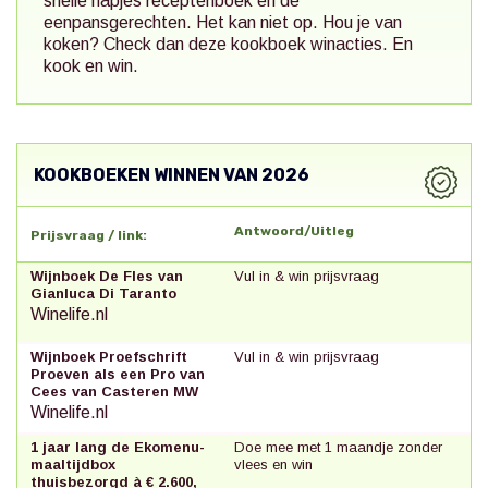
snelle hapjes receptenboek en de
eenpansgerechten. Het kan niet op. Hou je van
koken? Check dan deze kookboek winacties. En
kook en win.
KOOKBOEKEN WINNEN VAN 2026
Antwoord/Uitleg
Prijsvraag / link:
Wijnboek De Fles van
Vul in & win prijsvraag
Gianluca Di Taranto
Winelife.nl
Wijnboek Proefschrift
Vul in & win prijsvraag
Proeven als een Pro van
Cees van Casteren MW
Winelife.nl
1 jaar lang de Ekomenu-
Doe mee met 1 maandje zonder
maaltijdbox
vlees en win
thuisbezorgd à € 2.600,